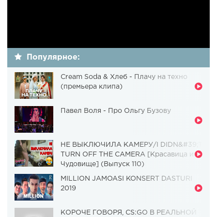
Популярное:
Cream Soda & Хлеб - Плачу на техно
(премьера клипа)
Павел Воля - Про Ольгу Бузову
НЕ ВЫКЛЮЧИЛА КАМЕРУ/I DIDN&#39;T
TURN OFF THE CAMERA [Красавица и
Чудовище] (Выпуск 110)
MILLION JAMOASI KONSERT DASTURI
2019
КОРОЧЕ ГОВОРЯ, CS:GO В РЕАЛЬНОЙ