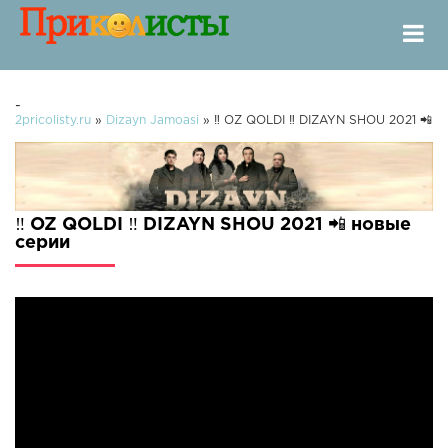
-
2pricolisty.ru
»
Dizayn Jamoasi
» ‼️ OZ QOLDI ‼️ DIZAYN SHOU 2021 📲
‼️ OZ QOLDI ‼️ DIZAYN SHOU 2021 📲 новые
серии