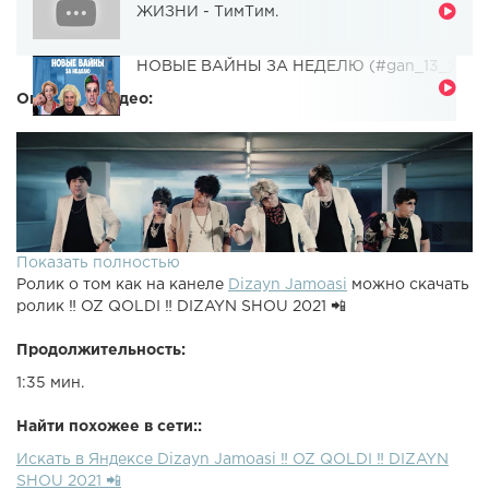
ЖИЗНИ - ТимТим.
НОВЫЕ ВАЙНЫ ЗА НЕДЕЛЮ (#gan_13_)
Описание видео:
Показать полностью
Ролик о том как на канеле
Dizayn Jamoasi
можно скачать
ролик ‼️ OZ QOLDI ‼️ DIZAYN SHOU 2021 📲
Продолжительность:
1:35 мин.
Найти похожее в сети::
Искать в Яндексе Dizayn Jamoasi ‼️ OZ QOLDI ‼️ DIZAYN
SHOU 2021 📲