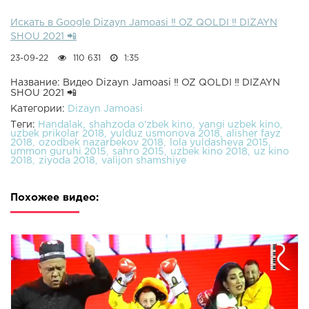
Искать в Google Dizayn Jamoasi ‼️ OZ QOLDI ‼️ DIZAYN
SHOU 2021 📲
23-09-22
110 631
1:35
Название: Видео Dizayn Jamoasi ‼️ OZ QOLDI ‼️ DIZAYN
SHOU 2021 📲
Категории:
Dizayn Jamoasi
Теги:
Handalak
shahzoda o'zbek kino
yangi uzbek kino
uzbek prikolar 2018
yulduz usmonova 2018
alisher fayz
2018
ozodbek nazarbekov 2018
lola yuldasheva 2015
ummon guruhi 2015
sahro 2015
uzbek kino 2018
uz kino
2018
ziyoda 2018
valijon shamshiye
Похожее видео: