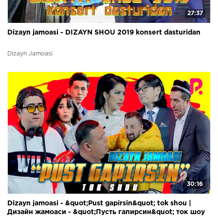
27:37
Dizayn jamoasi - DIZAYN SHOU 2019 konsert dasturidan
Dizayn Jamoasi
30:16
Dizayn jamoasi - &quot;Pust gapirsin&quot; tok shou |
Дизайн жамоаси - &quot;Пусть гапирсин&quot; ток шоу