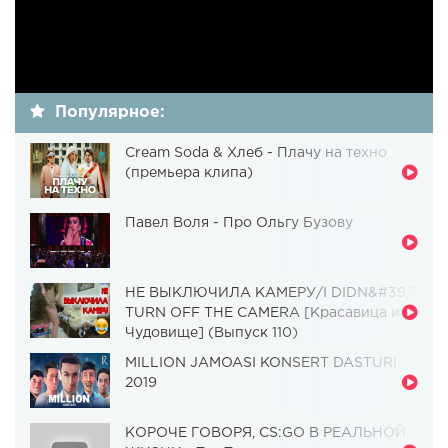
Популярное:
Cream Soda & Хлеб - Плачу на техно
(премьера клипа)
Павел Воля - Про Ольгу Бузову
НЕ ВЫКЛЮЧИЛА КАМЕРУ/I DIDN&#39;T
TURN OFF THE CAMERA [Красавица и
Чудовище] (Выпуск 110)
MILLION JAMOASI KONSERT DASTURI
2019
КОРОЧЕ ГОВОРЯ, CS:GO В РЕАЛЬНОЙ