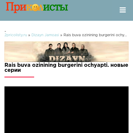
-
2pricolisty.ru
»
Dizayn Jamoasi
» Rais buva ozinining burgerini ochyapti.
Rais buva ozinining burgerini ochyapti. новые
серии