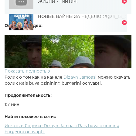
ЖИЗНИ - ТимТим.
НОВЫЕ ВАЙНЫ ЗА НЕДЕЛЮ (#gan_13_)
Описание видео:
Показать полностью
Ролик о том как на канеле
Dizayn Jamoasi
можно скачать
ролик Rais buva ozinining burgerini ochyapti.
Продолжительность:
1:7 мин.
Найти похожее в сети::
Искать в Яндексе Dizayn Jamoasi Rais buva ozinining
burgerini ochyapti.