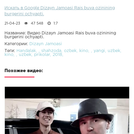
Искать в Google Dizayn Jamoasi Rais buva ozinining
burgerini ochyapti.
21-04-23
47 548
1:7
Название: Видео Dizayn Jamoasi Rais buva ozinining
burgerini ochyapti.
Категории:
Dizayn Jamoasi
Теги:
Handalak
shahzoda
ozbek
kino
yangi
uzbek
kino
uzbek
prikolar
2018
Похожее видео: