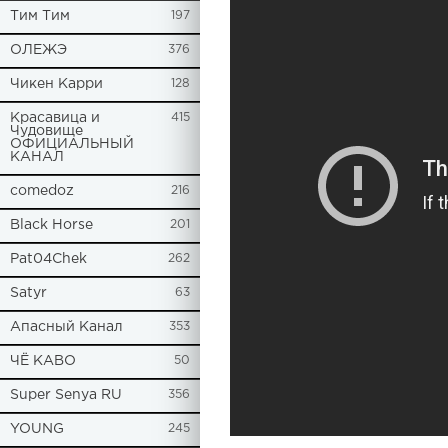
Tим Тим
197
ОЛЕЖЭ
376
Чикен Карри
128
Красавица и
415
Чудовище
ОФИЦИАЛЬНЫЙ
КАНАЛ
comedoz
216
Black Horse
201
Pat04Chek
262
Satyr
63
Апасный Канал
353
ЧЁ КАВО
50
Super Senya RU
356
YOUNG
245