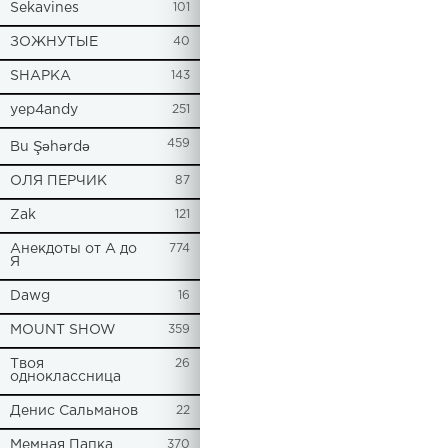
Sekavines
101
ЗОЖНУТЫЕ
40
SHAPKA
143
yep4andy
251
459
Bu Şəhərdə
ОЛЯ ПЕРЧИК
87
Zak
121
Анекдоты от А до
774
Я
Dawg
16
MOUNT SHOW
359
Твоя
26
одноклассница
Денис Сальманов
22
Мемная Папка
370