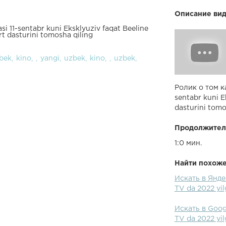
Описание вид
 11-sentabr kuni Eksklyuziv faqat Beeline
t dasturini tomosha qiling
bek
kino
yangi
uzbek
kino
uzbek
Ролик о том к
sentabr kuni E
dasturini tomo
Продолжител
1:0 мин.
Найти похожее
Искать в Яндек
TV da 2022 yil
Искать в Googl
TV da 2022 yil