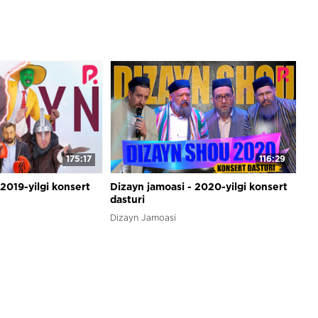
175:17
116:29
 2019-yilgi konsert
Dizayn jamoasi - 2020-yilgi konsert
dasturi
Dizayn Jamoasi