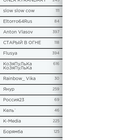
ONER KYRANDARY
245
slow slow cow
111
Eltorro64Rus
84
Anton Vlasov
397
СТАРЫЙ В ОГНЕ
118
Flusya
394
КоЗяПуЛьКа
616
КоЗяПуЛьКа
Rainbow_ Vika
30
Янур
259
Россия23
69
Кель`
46
К-Media
225
Борямба
125