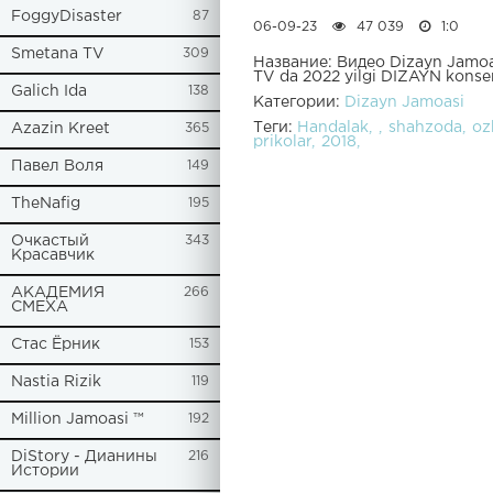
FoggyDisaster
87
06-09-23
47 039
1:0
Smetana TV
309
Название: Видео Dizayn Jamoasi
TV da 2022 yilgi DIZAYN konser
Galich Ida
138
Категории:
Dizayn Jamoasi
Теги:
Handalak
shahzoda
oz
Azazin Kreet
365
prikolar
2018
Павел Воля
149
TheNafig
195
Очкастый
343
Красавчик
АКАДЕМИЯ
266
СМЕХА
Стас Ёрник
153
Nastia Rizik
119
Million Jamoasi ™
192
DiStory - Дианины
216
Истории