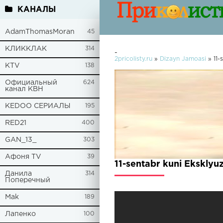
КАНАЛЫ
AdamThomasMoran
45
КЛИККЛАК
314
-
2pricolisty.ru
»
Dizayn Jamoasi
» 11-
KTV
138
Официальный
624
канал КВН
KEDOO СЕРИАЛЫ
195
RED21
400
GAN_13_
303
Афоня TV
39
11-sentabr kuni Eksklyu
Данила
314
Поперечный
Mak
189
Лапенко
100