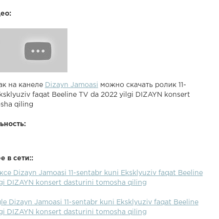
ео:
ак на канеле
Dizayn Jamoasi
можно скачать ролик 11-
ksklyuziv faqat Beeline TV da 2022 yilgi DIZAYN konsert
sha qiling
ьность:
 в сети::
се Dizayn Jamoasi 11-sentabr kuni Eksklyuziv faqat Beeline
gi DIZAYN konsert dasturini tomosha qiling
e Dizayn Jamoasi 11-sentabr kuni Eksklyuziv faqat Beeline
gi DIZAYN konsert dasturini tomosha qiling