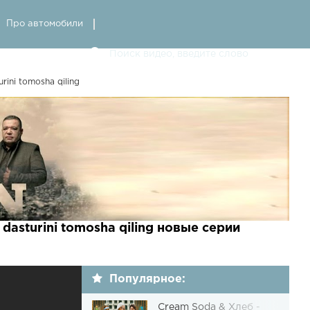
Про автомобили
urini tomosha qiling
t dasturini tomosha qiling новые серии
Популярное:
Cream Soda & Хлеб -