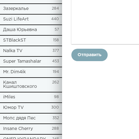
Зазеркалье
284
Suzi LifeArt
440
Даша Юрьевна
57
STBlackST
158
Nalka TV
377
Отправить
Super Tamashalar
453
Mr. Dim4ik
194
Канал
262
Кшиштовского
iMiles
98
Юмор TV
300
Мопс дядя Пес
352
Insane Cherry
288