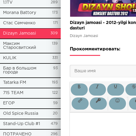
1.1TV
289
1
Morana Battory
173
Dizayn jamoasi - 2012-yilgi kon
Стас Семченко
171
dasturi
Dizayn Jamoasi
309
Dizayn Jamoasi
Максим
139
Старосвитский
Прокомментировать:
KULIK
331
Бар в большом
93
городе
Tatarka FM
193
715 TEAM
122
ЕГОР
59
Old Spice Russia
20
Stand-Up Club #1
479
ПОТРАЧЕНО
296