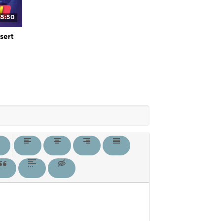
35:50
sert