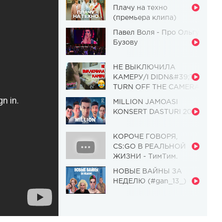
Плачу на техно
(премьера клипа)
Павел Воля - Про Ольгу
Бузову
НЕ ВЫКЛЮЧИЛА
КАМЕРУ/I DIDN&#39;T
TURN OFF THE CAMERA
[Красавица и
MILLION JAMOASI
Чудовище] (Выпуск 110)
KONSERT DASTURI 2019
КОРОЧЕ ГОВОРЯ,
CS:GO В РЕАЛЬНОЙ
ЖИЗНИ - ТимТим.
НОВЫЕ ВАЙНЫ ЗА
НЕДЕЛЮ (#gan_13_)