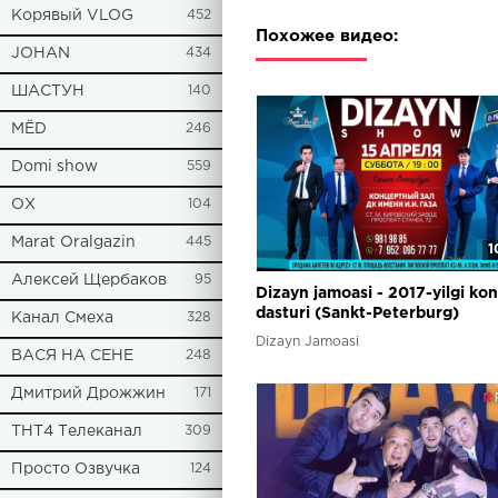
Корявый VLOG
452
Похожее видео:
JOHAN
434
ШАСТУН
140
МЁD
246
Domi show
559
ОХ
104
Marat Oralgazin
445
1
Алексей Щербаков
95
Dizayn jamoasi - 2017-yilgi kon
dasturi (Sankt-Peterburg)
Канал Смеха
328
Dizayn Jamoasi
ВАСЯ НА СЕНЕ
248
Дмитрий Дрожжин
171
ТНТ4 Телеканал
309
Просто Озвучка
124