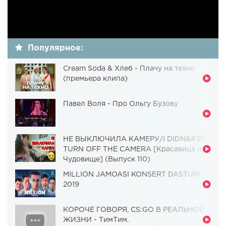
Популярное:
Cream Soda & Хлеб - Плачу на техно
(премьера клипа)
Павел Воля - Про Ольгу Бузову
НЕ ВЫКЛЮЧИЛА КАМЕРУ/I DIDN&#39;T
TURN OFF THE CAMERA [Красавица и
Чудовище] (Выпуск 110)
MILLION JAMOASI KONSERT DASTURI
2019
КОРОЧЕ ГОВОРЯ, CS:GO В РЕАЛЬНОЙ
ЖИЗНИ - ТимТим.