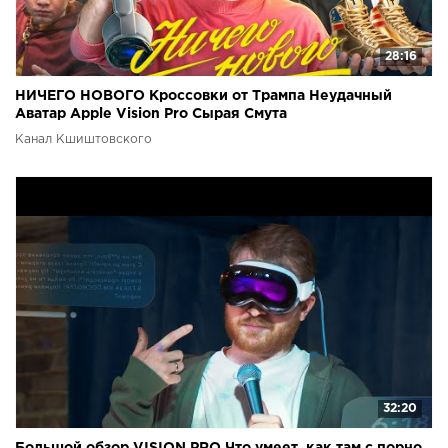
28:16
НИЧЕГО НОВОГО Кроссовки от Трампа Неудачный
Аватар Apple Vision Pro Сырая Смута
Канал Кшиштовского
32:20
Большой обзор VISION PRO Что умеет, как там с пoрнo