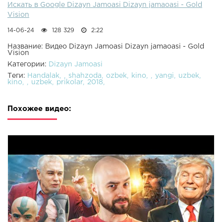
Искать в Google Dizayn Jamoasi Dizayn jamaoasi - Gold
Vision
14-06-24
128 329
2:22
Название: Видео Dizayn Jamoasi Dizayn jamaoasi - Gold
Vision
Категории:
Dizayn Jamoasi
Теги:
Handalak
shahzoda
ozbek
kino
yangi
uzbek
kino
uzbek
prikolar
2018
Похожее видео: