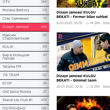
1.1TV
289
Morana Battory
173
Dizayn jamoasi KULGU
BEKATI - Fermer bilan suhbat
Стас Семченко
171
5-02-2020, 05:35
74 259
Dizayn
Dizayn Jamoasi
309
Максим
139
Старосвитский
KULIK
331
Бар в большом
93
городе
Tatarka FM
193
715 TEAM
122
Dizayn jamoasi KULGU
BEKATI - Qimmat taom
ЕГОР
59
25-01-2020, 22:32
13 294
Dizayn
Old Spice Russia
20
Stand-Up Club #1
479
ПОТРАЧЕНО
296