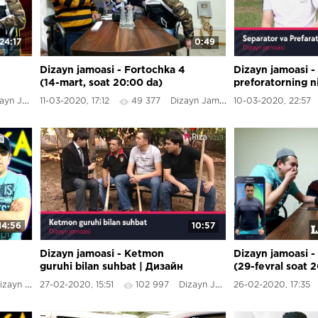
24:17
0:49
Dizayn jamoasi - Fortochka 4
Dizayn jamoasi -
(14-mart, soat 20:00 da)
preforatorning n
Dizayn jamoasi kanalida
?
n Jamoasi
11-03-2020, 17:12
49 377
Dizayn Jamoasi
10-03-2020, 22:57
premyera
14:56
10:57
Dizayn jamoasi - Ketmon
Dizayn jamoasi -
guruhi bilan suhbat | Дизайн
(29-fevral soat 
жамоаси - Кетмон гурухи
premyera)
zayn Jamoasi
27-02-2020, 15:51
102 997
Dizayn Jamoasi
26-02-2020, 17:35
билан сухбат