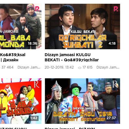
18:36
4:18
 Ko&#39;ksal
Dizayn jamoasi KULGU
| Дизайн
BEKATI - Qo&#39;riqchilar
ал бобо
suhbati 2
37 464
Dizayn Jamoasi
20-12-2019, 13:42
17 615
Dizayn Jamoasi
1:42
27:37