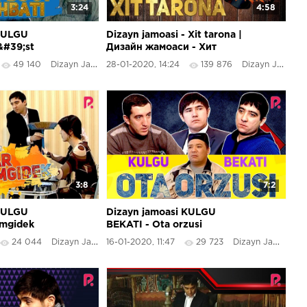
3:24
4:58
 KULGU
Dizayn jamoasi - Xit tarona |
&#39;st
Дизайн жамоаси - Хит
тарона 2020
49 140
Dizayn Jamoasi
28-01-2020, 14:24
139 876
Dizayn Jamoasi
3:8
7:2
 KULGU
Dizayn jamoasi KULGU
imgidek
BEKATI - Ota orzusi
24 044
Dizayn Jamoasi
16-01-2020, 11:47
29 723
Dizayn Jamoasi