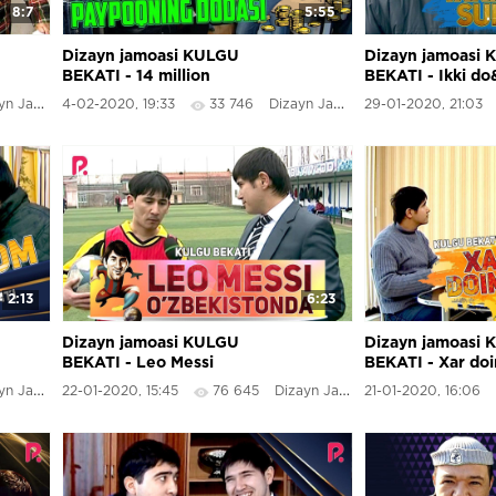
8:7
5:55
Dizayn jamoasi KULGU
Dizayn jamoasi
BEKATI - 14 million
BEKATI - Ikki do
so&#39;mlik paypoqning
suhbati
 Jamoasi
4-02-2020, 19:33
33 746
Dizayn Jamoasi
29-01-2020, 21:03
dodasi
2:13
6:23
Dizayn jamoasi KULGU
Dizayn jamoasi
BEKATI - Leo Messi
BEKATI - Xar do
O&#39;zbekistonda
 Jamoasi
22-01-2020, 15:45
76 645
Dizayn Jamoasi
21-01-2020, 16:06