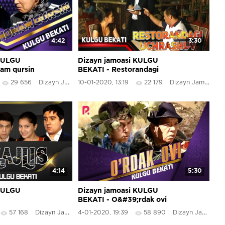
4:42
3:30
 KULGU
Dizayn jamoasi KULGU
am qursin
BEKATI - Restorandagi
uchrashuv
29 656
Dizayn Jamoasi
10-01-2020, 13:19
22 179
Dizayn Jamoasi
4:14
5:30
 KULGU
Dizayn jamoasi KULGU
BEKATI - O&#39;rdak ovi
57 168
Dizayn Jamoasi
4-01-2020, 19:39
58 890
Dizayn Jamoasi