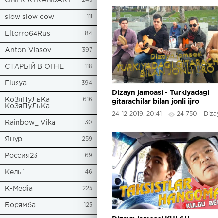
ONER KYRANDARY
245
slow slow cow
111
Eltorro64Rus
84
Anton Vlasov
397
СТАРЫЙ В ОГНЕ
118
Flusya
394
Dizayn jamoasi - Turkiyadagi
КоЗяПуЛьКа
616
gitarachilar bilan jonli ijro
КоЗяПуЛьКа
2019
24-12-2019, 20:41
24 750
Dizayn 
Rainbow_ Vika
30
Янур
259
Россия23
69
Кель`
46
К-Media
225
Борямба
125