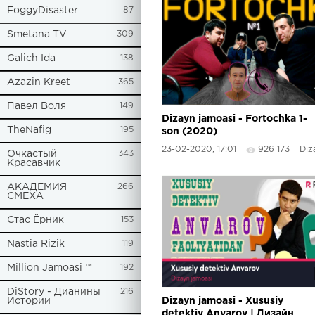
FoggyDisaster
87
Smetana TV
309
Galich Ida
138
Azazin Kreet
365
Павел Воля
149
Dizayn jamoasi - Fortochka 1-
TheNafig
195
son (2020)
23-02-2020, 17:01
926 173
Dizayn
Очкастый
343
Красавчик
АКАДЕМИЯ
266
СМЕХА
Стас Ёрник
153
Nastia Rizik
119
Million Jamoasi ™
192
DiStory - Дианины
216
Истории
Dizayn jamoasi - Xususiy
detektiv Anvarov | Дизайн