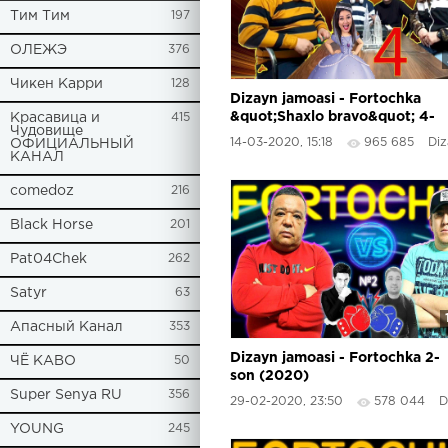
Tим Тим
197
ОЛЕЖЭ
376
Чикен Карри
128
Dizayn jamoasi - Fortochka
&quot;Shaxlo bravo&quot; 4-
Красавица и
415
Чудовище
son (2020)
14-03-2020, 15:18
965 685
Dizay
ОФИЦИАЛЬНЫЙ
КАНАЛ
comedoz
216
Black Horse
201
Pat04Chek
262
Satyr
63
Апасный Канал
353
Dizayn jamoasi - Fortochka 2-
ЧЁ КАВО
50
son (2020)
Super Senya RU
356
29-02-2020, 23:50
578 044
Di
YOUNG
245