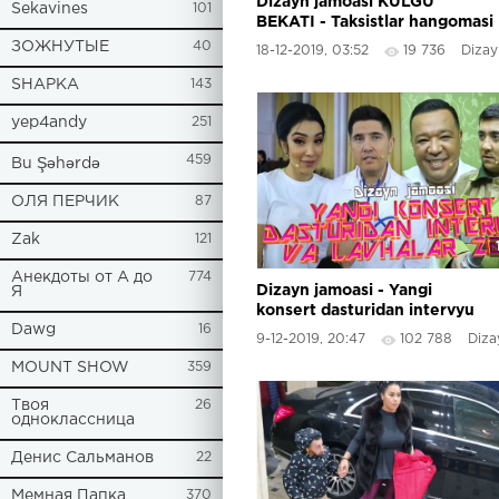
Dizayn jamoasi KULGU
Sekavines
101
BEKATI - Taksistlar hangomasi
ЗОЖНУТЫЕ
40
18-12-2019, 03:52
19 736
Dizayn
SHAPKA
143
yep4andy
251
459
Bu Şəhərdə
ОЛЯ ПЕРЧИК
87
Zak
121
Анекдоты от А до
774
Dizayn jamoasi - Yangi
Я
konsert dasturidan intervyu
Dawg
16
va lavhalar 2019
9-12-2019, 20:47
102 788
Dizayn
MOUNT SHOW
359
Твоя
26
одноклассница
Денис Сальманов
22
Мемная Папка
370