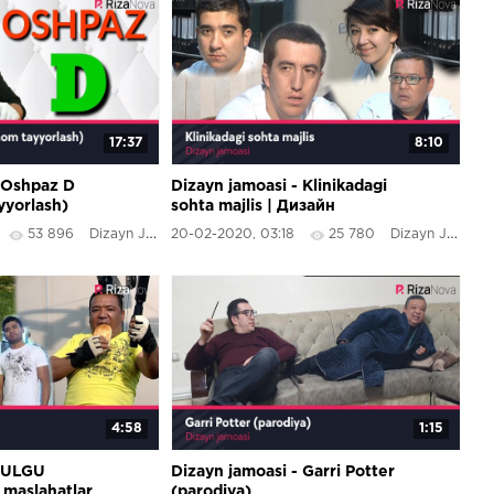
17:37
8:10
- Oshpaz D
Dizayn jamoasi - Klinikadagi
yyorlash)
sohta majlis | Дизайн
жамоаси - Клиникадаги
53 896
Dizayn Jamoasi
20-02-2020, 03:18
25 780
Dizayn Jamoasi
сохта мажлис
4:58
1:15
 KULGU
Dizayn jamoasi - Garri Potter
 maslahatlar
(parodiya)