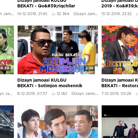
Dizayn jamoasi KULGU
Dizayn jamoasi
BEKATI - Qo&#39;riqchilar
2019 - Ko&#39;k
suhbati
 Jamoasi
14-12-2019, 21:45
32 364
Dizayn Jamoasi
13-12-2019, 23:32
18:30
2:39
Dizayn jamoasi KULGU
Dizayn jamoasi
BEKATI - Sotimjon moshennik
BEKATI - Restora
bilan intervyu
 Jamoasi
8-12-2019, 07:57
12 182
Dizayn Jamoasi
7-12-2019, 05:28