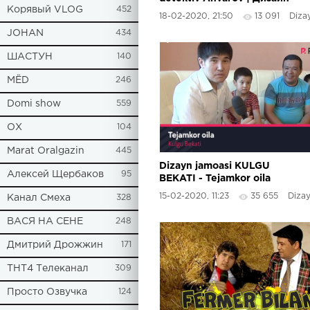
Корявый VLOG
452
жамоаси - Хусусий детектив
18-02-2020, 21:50
13 091
Dizayn 
Анваров
JOHAN
434
ШАСТУН
140
МЁD
246
Domi show
559
ОХ
104
Marat Oralgazin
445
Dizayn jamoasi KULGU
Алексей Щербаков
95
BEKATI - Tejamkor oila
15-02-2020, 11:23
35 655
Dizayn 
Канал Смеха
328
ВАСЯ НА СЕНЕ
248
Дмитрий Дрожжин
171
ТНТ4 Телеканал
309
Просто Озвучка
124