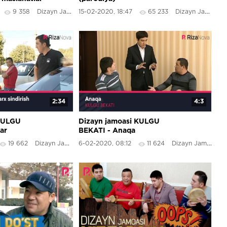
9 358
Dizayn Jamoasi
15-02-2020, 18:47
65 233
Dizayn Jamoasi
2:34
4:3
 KULGU
Dizayn jamoasi KULGU
ar
BEKATI - Anaqa
rx sindirish
19 662
Dizayn Jamoasi
6-02-2020, 08:12
11 624
Dizayn Jamoasi