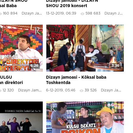
 DIZAYN SHOU
Dizayn jamoasi - DIZAYN
sal Baba
SHOU 2019 konsert
dasturidan
160 894
Dizayn Jamoasi
13-12-2019, 06:39
598 683
Dizayn Jamoasi
6:26
3:36
 KULGU
Dizayn jamoasi - Kôksal baba
n direktori
Toshkentda
12 320
Dizayn Jamoasi
6-12-2019, 05:46
39 526
Dizayn Jamoasi