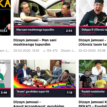
13:52
2:55
Dizayn jamoasi - Man sani
Dizayn jamoasi 
moshinenga tupurdim
(Olovsiz taom ta
 Jamoasi
23-02-2020, 13:20
154 472
Dizayn Jamoasi
22-02-2020, 05:38
3:46
7:19
Dizayn jamoasi -
Dizayn jamoasi
&quot;Arzon&quot; guruhidan
BEKATI - Foydali