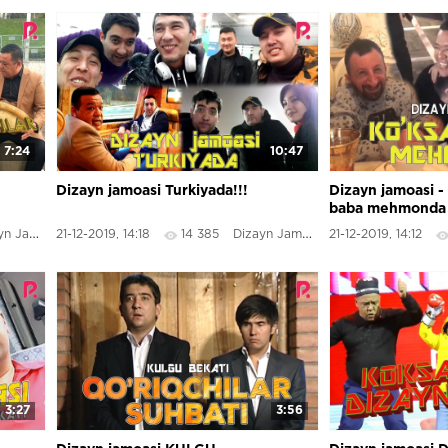
7:24
10:47
Dizayn jamoasi Turkiyada!!!
Dizayn jamoasi -
baba mehmonda 
жамоаси - Кокс
Jamoasi
21-12-2019, 14:18
14 385
Dizayn Jamoasi
21-12-2019, 14:12
мехмонда
3:27
3:56