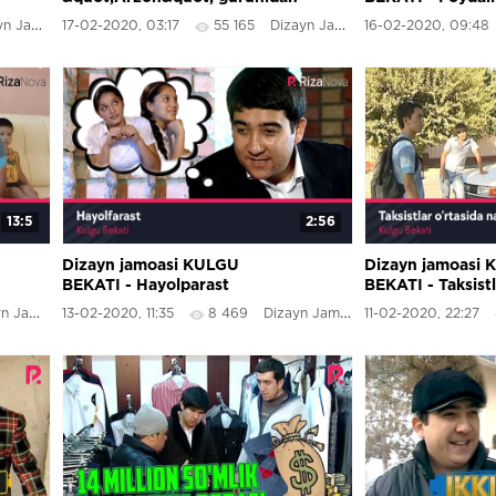
super hit | Дизайн жамоаси -
Jamoasi
17-02-2020, 03:17
55 165
Dizayn Jamoasi
16-02-2020, 09:48
&quot;Арзон&quot;
гурухидан супер хит
13:5
2:56
Dizayn jamoasi KULGU
Dizayn jamoasi
BEKATI - Hayolparast
BEKATI - Taksistl
o&#39;rtasida na
Jamoasi
13-02-2020, 11:35
8 469
Dizayn Jamoasi
11-02-2020, 22:27