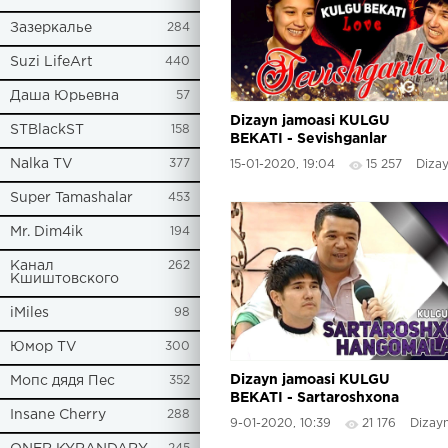
Зазеркалье
284
Suzi LifeArt
440
Даша Юрьевна
57
Dizayn jamoasi KULGU
STBlackST
158
BEKATI - Sevishganlar
Nalka TV
377
15-01-2020, 19:04
15 257
Dizayn 
Super Tamashalar
453
Mr. Dim4ik
194
Канал
262
Кшиштовского
iMiles
98
Юмор TV
300
Dizayn jamoasi KULGU
Мопс дядя Пес
352
BEKATI - Sartaroshxona
Insane Cherry
288
hangomalari
9-01-2020, 10:39
21 176
Dizayn 