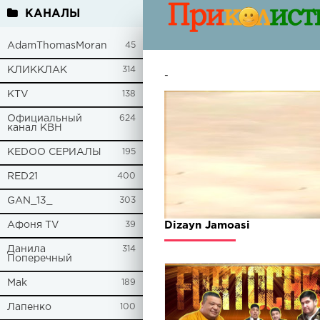
КАНАЛЫ
AdamThomasMoran
45
КЛИККЛАК
314
-
KTV
138
Официальный
624
канал КВН
KEDOO СЕРИАЛЫ
195
RED21
400
GAN_13_
303
Афоня TV
39
Dizayn Jamoasi
Данила
314
Поперечный
Mak
189
Лапенко
100