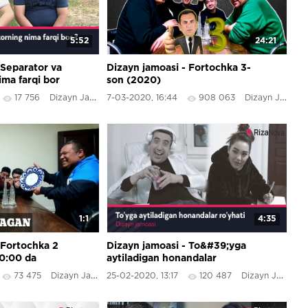
5:52
24:21
 Separator va
Dizayn jamoasi - Fortochka 3-
ima farqi bor
son (2020)
17 756
Dizayn Jamoasi
7-03-2020, 16:44
908 063
Dizayn Jamoasi
1:1
4:35
 Fortochka 2
Dizayn jamoasi - To&#39;yga
20:00 da
aytiladigan honandalar
ro&#39;yhati 2020
73 475
Dizayn Jamoasi
25-02-2020, 13:17
120 487
Dizayn Jamoasi