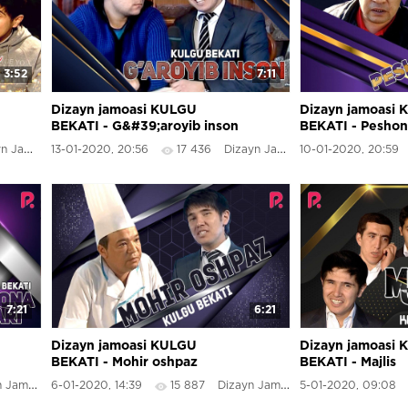
3:52
7:11
Dizayn jamoasi KULGU
Dizayn jamoasi
BEKATI - G&#39;aroyib inson
BEKATI - Peshon
Jamoasi
13-01-2020, 20:56
17 436
Dizayn Jamoasi
10-01-2020, 20:59
7:21
6:21
Dizayn jamoasi KULGU
Dizayn jamoasi
BEKATI - Mohir oshpaz
BEKATI - Majlis
Jamoasi
6-01-2020, 14:39
15 887
Dizayn Jamoasi
5-01-2020, 09:08