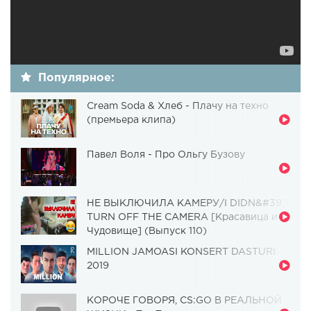
Популярное:
Cream Soda & Хлеб - Плачу на техно
(премьера клипа)
Павел Воля - Про Ольгу Бузову
НЕ ВЫКЛЮЧИЛА КАМЕРУ/I DIDN&#39;T
TURN OFF THE CAMERA [Красавица и
Чудовище] (Выпуск 110)
MILLION JAMOASI KONSERT DASTURI
2019
КОРОЧЕ ГОВОРЯ, CS:GO В РЕАЛЬНОЙ