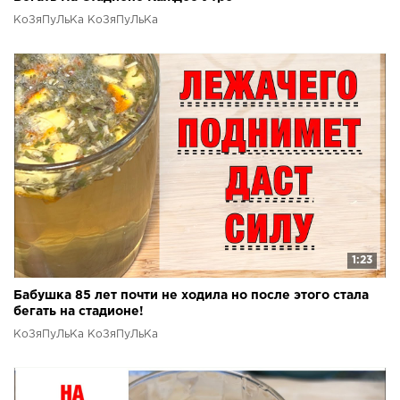
КоЗяПуЛьКа КоЗяПуЛьКа
1:23
Бабушка 85 лет почти не ходила но после этого стала
бегать на стадионе!
КоЗяПуЛьКа КоЗяПуЛьКа