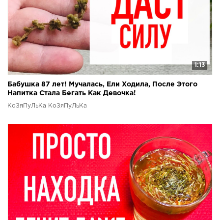
1:13
Бабушка 87 лет! Мучалась, Ели Ходила, После Этого
Напитка Стала Бегать Как Девочка!
КоЗяПуЛьКа КоЗяПуЛьКа