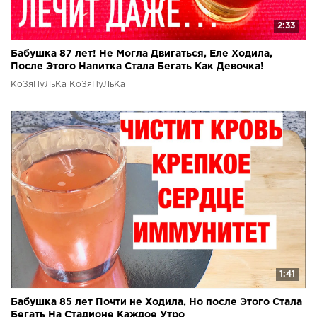
2:33
Бабушка 87 лет! Не Могла Двигаться, Еле Ходила,
После Этого Напитка Стала Бегать Как Девочка!
КоЗяПуЛьКа КоЗяПуЛьКа
1:41
Бабушка 85 лет Почти не Ходила, Но после Этого Стала
Бегать На Стадионе Каждое Утро