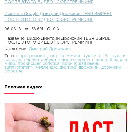
ПОСЛЕ ЭТОГО ВИДЕО | СЮРСТРЕММИНГ
Искать в Google Дмитрий Дрожжин ТЕБЯ ВЫРВЕТ
ПОСЛЕ ЭТОГО ВИДЕО | СЮРСТРЕММИНГ
06-08-18
58 691
0:0
Название: Видео Дмитрий Дрожжин ТЕБЯ ВЫРВЕТ
ПОСЛЕ ЭТОГО ВИДЕО | СЮРСТРЕММИНГ
Категории:
Дмитрий Дрожжин
Теги:
сюрстремминг
сюрстрёмминг
тухлая рыба
тухлая
селедка
парни пробуют
самое отвратительное
блюдо в
мире
прокисшая селедка
прокисшая рыба
surströmming
челлендж
дмитрий дрожжин
дрожжин
сюрстре
Похожее видео: