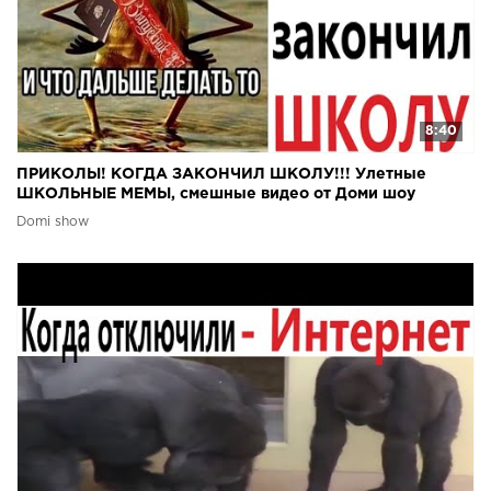
8:40
ПРИКОЛЫ! КОГДА ЗАКОНЧИЛ ШКОЛУ!!! Улетные
ШКОЛЬНЫЕ МЕМЫ, смешные видео от Доми шоу
Domi show