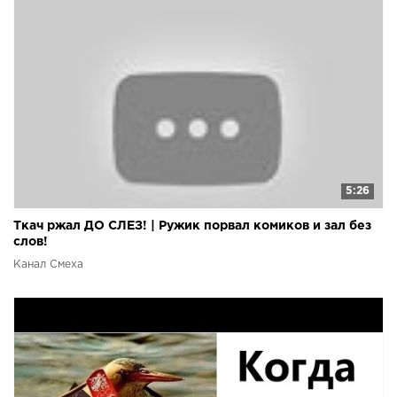
5:26
Ткач ржал ДО СЛЕЗ! | Ружик порвал комиков и зал без
слов!
Канал Смеха