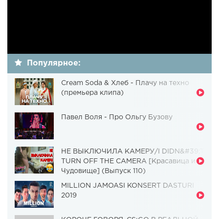
Популярное:
Cream Soda & Хлеб - Плачу на техно
(премьера клипа)
Павел Воля - Про Ольгу Бузову
НЕ ВЫКЛЮЧИЛА КАМЕРУ/I DIDN&#39;T
TURN OFF THE CAMERA [Красавица и
Чудовище] (Выпуск 110)
MILLION JAMOASI KONSERT DASTURI
2019