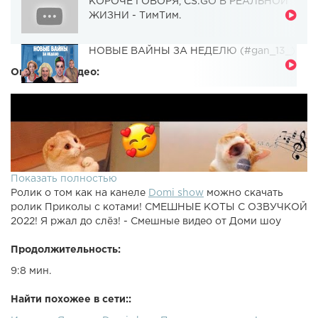
КОРОЧЕ ГОВОРЯ, CS:GO В РЕАЛЬНОЙ
ЖИЗНИ - ТимТим.
НОВЫЕ ВАЙНЫ ЗА НЕДЕЛЮ (#gan_13_)
Описание видео:
Показать полностью
Ролик о том как на канеле
Domi show
можно скачать
ролик Приколы с котами! СМЕШНЫЕ КОТЫ С ОЗВУЧКОЙ
2022! Я ржал до слёз! - Смешные видео от Доми шоу
Продолжительность:
9:8 мин.
Найти похожее в сети::