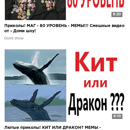
8:20
Приколы! МАГ - 80 УРОВЕНЬ - МЕМЫ!!! Смешные видео
от – Доми шоу!
Domi show
8:10
Лютые приколы! КИТ ИЛИ ДРАКОН? МЕМЫ -