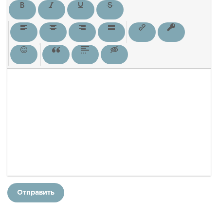
Отправить