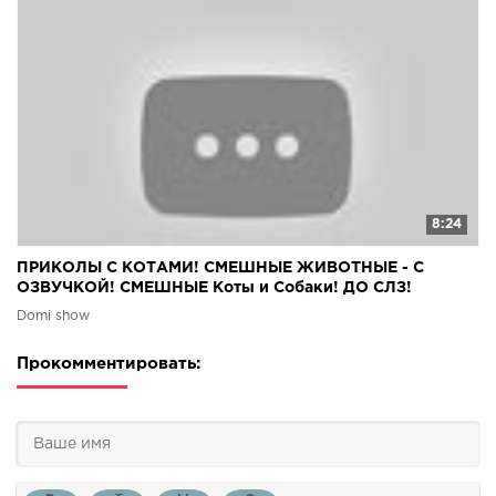
8:24
ПРИКОЛЫ С КОТАМИ! СМЕШНЫЕ ЖИВОТНЫЕ - С
ОЗВУЧКОЙ! СМЕШНЫЕ Коты и Собаки! ДО СЛЗ!
Domi show
Прокомментировать: