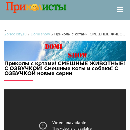
-
2pricolisty.ru
»
Domi show
» Приколы с котами! СМЕШНЫЕ ЖИВОТНЫЕ! С ОЗВУЧКОЙ! Смешные коты и собаки! С ОЗВУЧКОЙ
Приколы с котами! СМЕШНЫЕ ЖИВОТНЫЕ!
С ОЗВУЧКОЙ! Смешные коты и собаки! С
ОЗВУЧКОЙ новые серии