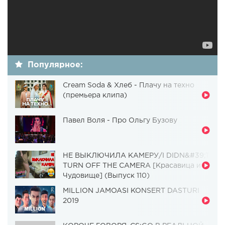
Популярное:
Cream Soda & Хлеб - Плачу на техно
(премьера клипа)
Павел Воля - Про Ольгу Бузову
НЕ ВЫКЛЮЧИЛА КАМЕРУ/I DIDN&#39;T
TURN OFF THE CAMERA [Красавица и
Чудовище] (Выпуск 110)
MILLION JAMOASI KONSERT DASTURI
2019