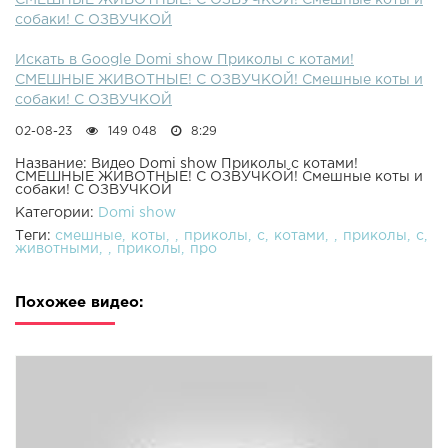
СМЕШНЫЕ ЖИВОТНЫЕ! С ОЗВУЧКОЙ! Смешные коты и
собаки! С ОЗВУЧКОЙ
Искать в Google Domi show Приколы с котами!
СМЕШНЫЕ ЖИВОТНЫЕ! С ОЗВУЧКОЙ! Смешные коты и
собаки! С ОЗВУЧКОЙ
02-08-23
149 048
8:29
Название: Видео Domi show Приколы с котами!
СМЕШНЫЕ ЖИВОТНЫЕ! С ОЗВУЧКОЙ! Смешные коты и
собаки! С ОЗВУЧКОЙ
Категории:
Domi show
Теги:
смешные
коты
приколы
с
котами
приколы
с
животными
приколы
про
Похожее видео: