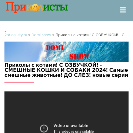
-
2pricolisty.ru
»
Domi show
» Приколы с котами! С ОЗВУЧКОЙ! - СМЕШНЫЕ КОШКИ И СОБАКИ 2024! Самые смешные животные! ДО СЛЕЗ!
Приколы с котами! С ОЗВУЧКОЙ! -
СМЕШНЫЕ КОШКИ И СОБАКИ 2024! Самые
смешные животные! ДО СЛЕЗ! новые серии