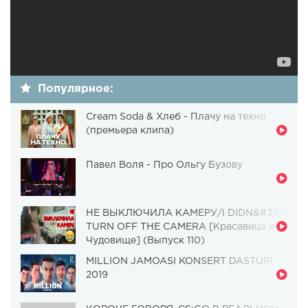
Популярное:
Cream Soda & Хлеб - Плачу на техно
(премьера клипа)
Павел Воля - Про Ольгу Бузову
НЕ ВЫКЛЮЧИЛА КАМЕРУ/I DIDN&#39;T
TURN OFF THE CAMERA [Красавица и
Чудовище] (Выпуск 110)
MILLION JAMOASI KONSERT DASTURI
2019