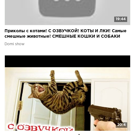
19:44
Приколы с котами! С ОЗВУЧКОЙ! КОТЫ И ЛКИ! Самые
смешные животные! СМЕШНЫЕ КОШКИ И СОБАКИ
2023!
Domi show
20:4