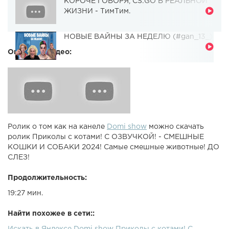
КОРОЧЕ ГОВОРЯ, CS:GO В РЕАЛЬНОЙ
ЖИЗНИ - ТимТим.
НОВЫЕ ВАЙНЫ ЗА НЕДЕЛЮ (#gan_13_)
Описание видео:
Ролик о том как на канеле
Domi show
можно скачать
ролик Приколы с котами! С ОЗВУЧКОЙ! - СМЕШНЫЕ
КОШКИ И СОБАКИ 2024! Самые смешные животные! ДО
СЛЕЗ!
Продолжительность:
19:27 мин.
Найти похожее в сети::