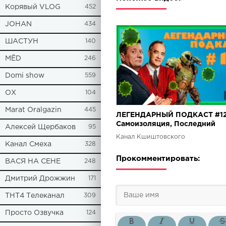
Корявый VLOG
452
JOHAN
434
ШАСТУН
140
МЁD
246
Domi show
559
ОХ
104
Marat Oralgazin
445
ЛЕГЕНДАРНЫЙ ПОДКАСТ #12
Самоизоляция, Последний
Алексей Щербаков
95
министр, Doom Eternal
Канал Кшиштовского
Канал Смеха
328
Прокомментировать:
ВАСЯ НА СЕНЕ
248
Дмитрий Дрожжин
171
ТНТ4 Телеканал
309
Просто Озвучка
124