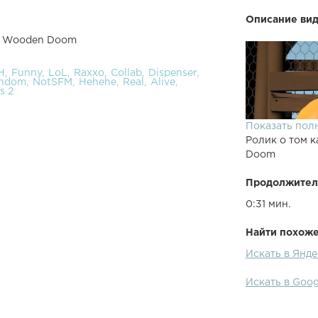
Описание вид
us Wooden Doom
H
Funny
LoL
Raxxo
Collab
Dispenser
ndom
NotSFM
Hehehe
Real
Alive
s 2
Показать пол
Ролик о том к
Doom
Продолжител
0:31 мин.
Найти похожее
Искать в Янд
Искать в Goo