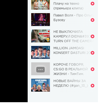
Плачу на техно
(премьера клипа)
Павел Воля - Про Ольгу
Бузову
НЕ ВЫКЛЮЧИЛА
КАМЕРУ/I DIDN&#39;T
TURN OFF THE CAMERA
[Красавица и
MILLION JAMOASI
Чудовище] (Выпуск 110)
KONSERT DASTURI 2019
КОРОЧЕ ГОВОРЯ,
CS:GO В РЕАЛЬНОЙ
ЖИЗНИ - ТимТим.
НОВЫЕ ВАЙНЫ ЗА
НЕДЕЛЮ (#gan_13_)