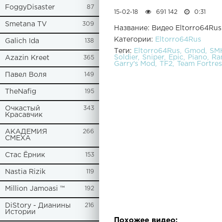
FoggyDisaster
87
15-02-18
691 142
0:31
Smetana TV
309
Название: Видео Eltorro64R
Категории:
Eltorro64Rus
Galich Ida
138
Теги:
Eltorro64Rus
Gmod
SM
Soldier
Sniper
Epic
Piano
Ra
Azazin Kreet
365
Garry's Mod
TF2
Team Fortres
Павел Воля
149
TheNafig
195
Очкастый
343
Красавчик
АКАДЕМИЯ
266
СМЕХА
Стас Ёрник
153
Nastia Rizik
119
Million Jamoasi ™
192
DiStory - Дианины
216
Истории
Похожее видео: