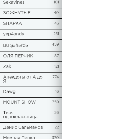
Sekavines
101
ЗОЖНУТЫЕ
40
SHAPKA
143
yep4andy
251
459
Bu Şəhərdə
ОЛЯ ПЕРЧИК
87
Zak
121
Анекдоты от А до
774
Я
Dawg
16
MOUNT SHOW
359
Твоя
26
одноклассница
Денис Сальманов
22
Мемная Папка
370