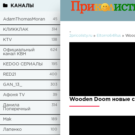
КАНАЛЫ
AdamThomasMoran
45
КЛИККЛАК
314
-
2pricolisty.ru
»
Eltorro64Rus
» Woo
KTV
138
Официальный
624
канал КВН
KEDOO СЕРИАЛЫ
195
RED21
400
GAN_13_
303
Афоня TV
39
Wooden Doom новые с
Данила
314
Поперечный
Mak
189
Лапенко
100