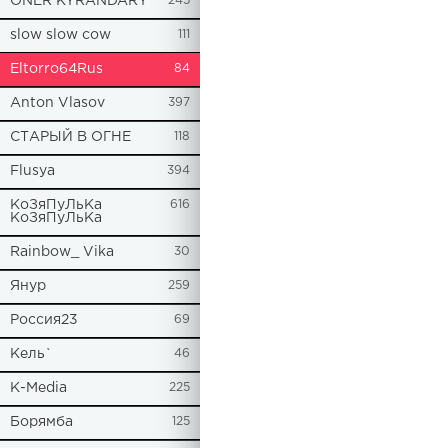
ONER KYRANDARY
245
slow slow cow
111
Eltorro64Rus
84
Anton Vlasov
397
СТАРЫЙ В ОГНЕ
118
Flusya
394
КоЗяПуЛьКа
616
КоЗяПуЛьКа
Rainbow_ Vika
30
Янур
259
Россия23
69
Кель`
46
К-Media
225
Борямба
125