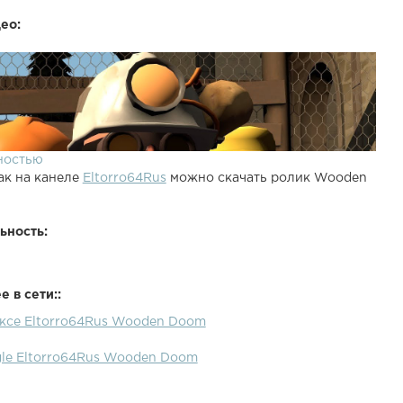
ео:
ностью
ак на канеле
Eltorro64Rus
можно скачать ролик Wooden
ьность:
 в сети::
ексе Eltorro64Rus Wooden Doom
gle Eltorro64Rus Wooden Doom