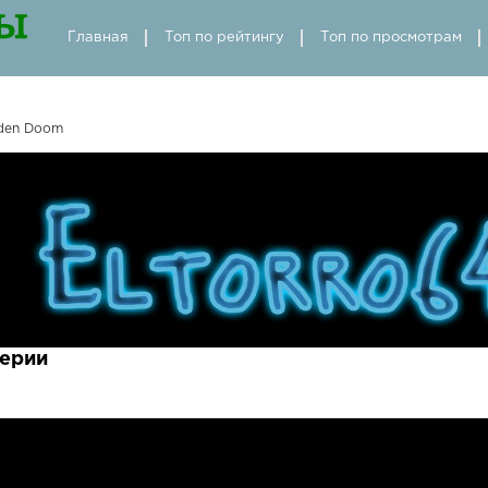
Главная
Топ по рейтингу
Топ по просмотрам
den Doom
ерии