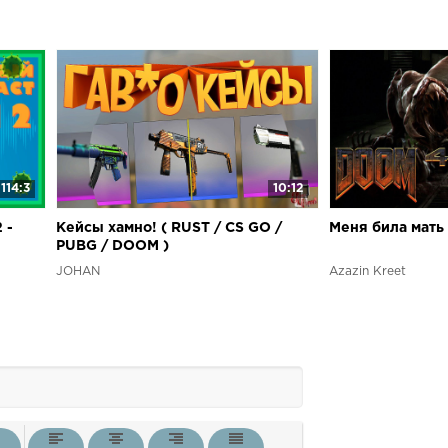
114:3
10:12
 -
Кейсы хамно! ( RUST / CS GO /
Меня била мать
PUBG / DOOM )
JOHAN
Azazin Kreet