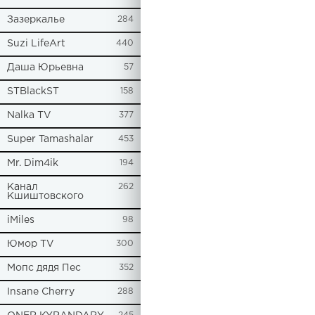
Зазеркалье
284
Suzi LifeArt
440
Даша Юрьевна
57
STBlackST
158
Nalka TV
377
Super Tamashalar
453
Mr. Dim4ik
194
Канал
262
Кшиштовского
iMiles
98
Юмор TV
300
Мопс дядя Пес
352
Insane Cherry
288