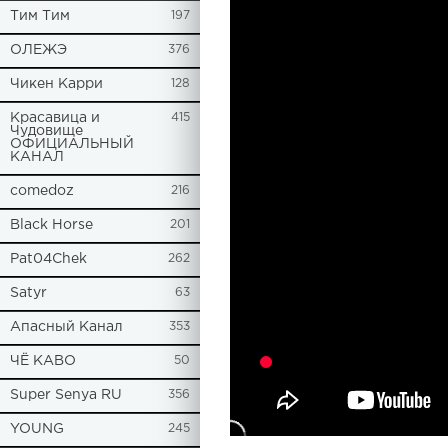
Tим Тим
197
ОЛЕЖЭ
376
Чикен Карри
128
Красавица и
415
Чудовище
ОФИЦИАЛЬНЫЙ
КАНАЛ
comedoz
216
Black Horse
201
Pat04Chek
262
Satyr
63
Апасный Канал
353
ЧЁ КАВО
50
Super Senya RU
356
YOUNG
245