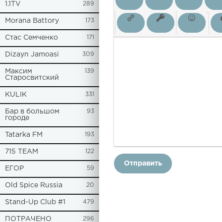
1.1TV
289
Morana Battory
173
Стас Семченко
171
Dizayn Jamoasi
309
Максим
139
Старосвитский
KULIK
331
Бар в большом
93
городе
Tatarka FM
193
715 TEAM
122
Отправить
ЕГОР
59
Old Spice Russia
20
Stand-Up Club #1
479
ПОТРАЧЕНО
296