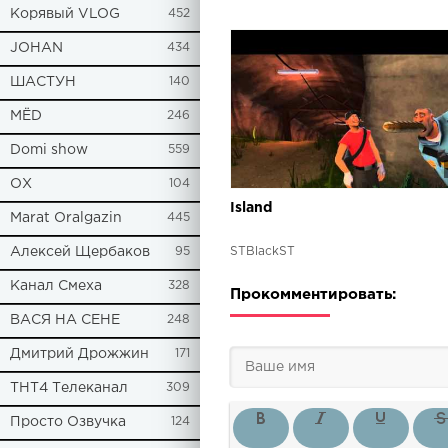
Корявый VLOG
452
JOHAN
434
ШАСТУН
140
МЁD
246
Domi show
559
ОХ
104
Island
Marat Oralgazin
445
Алексей Щербаков
95
STBlackST
Канал Смеха
328
Прокомментировать:
ВАСЯ НА СЕНЕ
248
Дмитрий Дрожжин
171
ТНТ4 Телеканал
309
Просто Озвучка
124