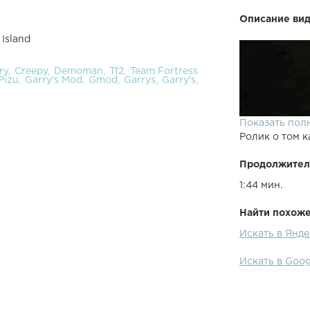
Описание вид
Island
ry
Creepy
Demoman
Tf2
Team Fortress
Pizu
Garry's Mod
Gmod
Garrys
Garry's
Показать пол
Ролик о том к
Продолжител
1:44 мин.
Найти похожее
Искать в Янде
Искать в Goog