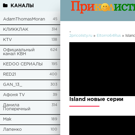
КАНАЛЫ
AdamThomasMoran
45
КЛИККЛАК
314
-
2pricolisty.ru
»
Eltorro64Rus
» Islan
KTV
138
Официальный
624
канал КВН
KEDOO СЕРИАЛЫ
195
RED21
400
GAN_13_
303
Афоня TV
39
Island новые серии
Данила
314
Поперечный
Mak
189
Лапенко
100