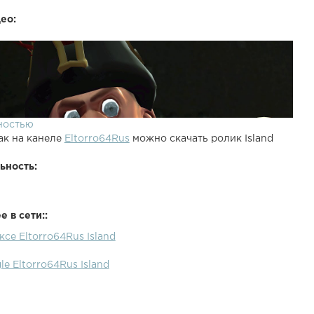
ео:
ностью
ак на канеле
Eltorro64Rus
можно скачать ролик Island
ьность:
 в сети::
ксе Eltorro64Rus Island
le Eltorro64Rus Island