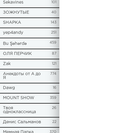
Sekavines
101
ЗОЖНУТЫЕ
40
SHAPKA
143
yep4andy
251
459
Bu Şəhərdə
ОЛЯ ПЕРЧИК
87
Zak
121
Анекдоты от А до
774
Я
Dawg
16
MOUNT SHOW
359
Твоя
26
одноклассница
Денис Сальманов
22
Мемная Папка
370