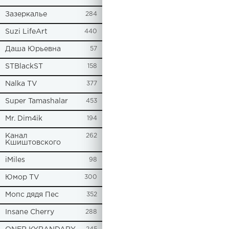
Зазеркалье
284
Suzi LifeArt
440
Даша Юрьевна
57
STBlackST
158
Nalka TV
377
Super Tamashalar
453
Mr. Dim4ik
194
Канал
262
Кшиштовского
iMiles
98
Юмор TV
300
Мопс дядя Пес
352
Insane Cherry
288