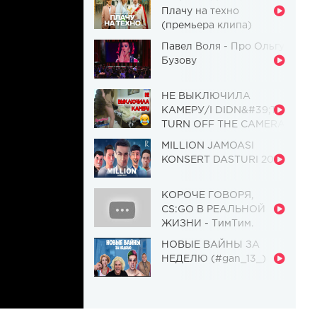
Плачу на техно
(премьера клипа)
Павел Воля - Про Ольгу
Бузову
НЕ ВЫКЛЮЧИЛА
КАМЕРУ/I DIDN&#39;T
TURN OFF THE CAMERA
[Красавица и
MILLION JAMOASI
Чудовище] (Выпуск 110)
KONSERT DASTURI 2019
КОРОЧЕ ГОВОРЯ,
CS:GO В РЕАЛЬНОЙ
ЖИЗНИ - ТимТим.
НОВЫЕ ВАЙНЫ ЗА
НЕДЕЛЮ (#gan_13_)