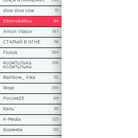
ONER KYRANDARY
245
slow slow cow
111
Eltorro64Rus
84
Anton Vlasov
397
СТАРЫЙ В ОГНЕ
118
Flusya
394
КоЗяПуЛьКа
616
КоЗяПуЛьКа
Rainbow_ Vika
30
Янур
259
Россия23
69
Кель`
46
К-Media
225
Борямба
125