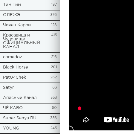
Tим Тим
197
ОЛЕЖЭ
376
Чикен Карри
128
Красавица и
415
Чудовище
ОФИЦИАЛЬНЫЙ
КАНАЛ
comedoz
216
Black Horse
201
Pat04Chek
262
Satyr
63
Апасный Канал
353
ЧЁ КАВО
50
Super Senya RU
356
YOUNG
245