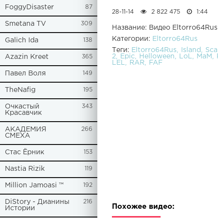
FoggyDisaster
87
28-11-14
2 822 475
1:44
Smetana TV
309
Название: Видео Eltorro64Rus 
Категории:
Eltorro64Rus
Galich Ida
138
Теги:
Eltorro64Rus
Island
Sca
2
Epic
Helloween
LoL
MaM
Azazin Kreet
365
LEL
RAR
FAF
Павел Воля
149
TheNafig
195
Очкастый
343
Красавчик
АКАДЕМИЯ
266
СМЕХА
Стас Ёрник
153
Nastia Rizik
119
Million Jamoasi ™
192
DiStory - Дианины
216
Похожее видео:
Истории