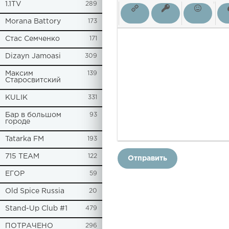
1.1TV
289
Morana Battory
173
Стас Семченко
171
Dizayn Jamoasi
309
Максим
139
Старосвитский
KULIK
331
Бар в большом
93
городе
Tatarka FM
193
715 TEAM
122
Отправить
ЕГОР
59
Old Spice Russia
20
Stand-Up Club #1
479
ПОТРАЧЕНО
296