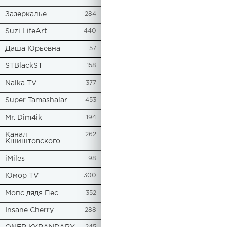
Зазеркалье
284
Suzi LifeArt
440
Даша Юрьевна
57
STBlackST
158
Nalka TV
377
Super Tamashalar
453
Mr. Dim4ik
194
Канал
262
Кшиштовского
iMiles
98
Юмор TV
300
Мопс дядя Пес
352
Insane Cherry
288