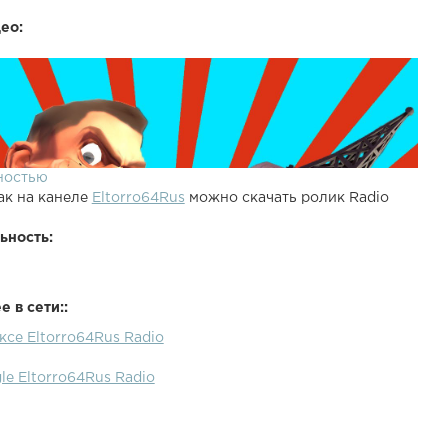
ео:
ностью
ак на канеле
Eltorro64Rus
можно скачать ролик Radio
ьность:
 в сети::
ксе Eltorro64Rus Radio
le Eltorro64Rus Radio