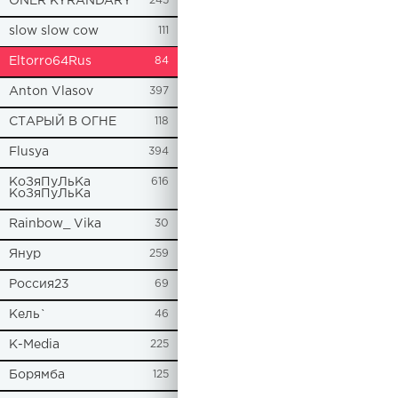
ONER KYRANDARY
245
slow slow cow
111
Eltorro64Rus
84
Anton Vlasov
397
СТАРЫЙ В ОГНЕ
118
Flusya
394
КоЗяПуЛьКа
616
КоЗяПуЛьКа
Rainbow_ Vika
30
Янур
259
Россия23
69
Кель`
46
К-Media
225
Борямба
125