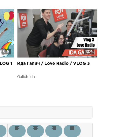
6:6
12:4
VLOG 1
Ида Галич / Love Radio / VLOG 3
Galich Ida