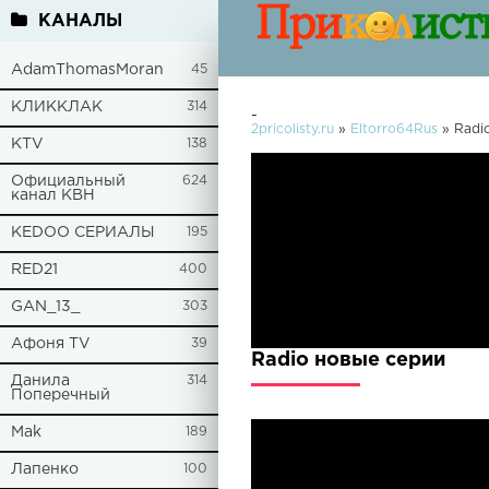
КАНАЛЫ
AdamThomasMoran
45
КЛИККЛАК
314
-
2pricolisty.ru
»
Eltorro64Rus
» Radi
KTV
138
Официальный
624
канал КВН
KEDOO СЕРИАЛЫ
195
RED21
400
GAN_13_
303
Афоня TV
39
Radio новые серии
Данила
314
Поперечный
Mak
189
Лапенко
100