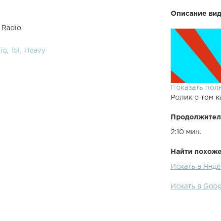
Описание вид
 Radio
io
lol
Heavy
Показать пол
Ролик о том к
Продолжител
2:10 мин.
Найти похожее
Искать в Янде
Искать в Goog