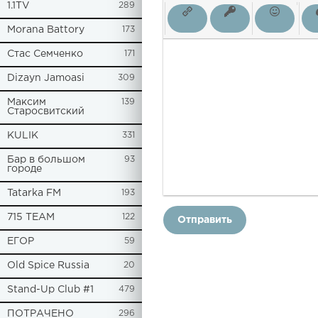
1.1TV
289
Morana Battory
173
Стас Семченко
171
Dizayn Jamoasi
309
Максим
139
Старосвитский
KULIK
331
Бар в большом
93
городе
Tatarka FM
193
715 TEAM
122
Отправить
ЕГОР
59
Old Spice Russia
20
Stand-Up Club #1
479
ПОТРАЧЕНО
296