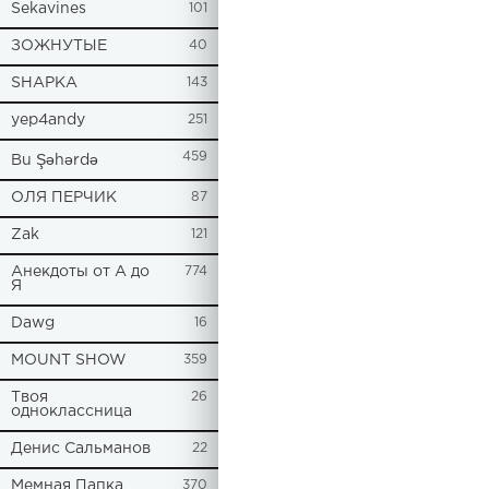
Sekavines
101
ЗОЖНУТЫЕ
40
SHAPKA
143
yep4andy
251
459
Bu Şəhərdə
ОЛЯ ПЕРЧИК
87
Zak
121
Анекдоты от А до
774
Я
Dawg
16
MOUNT SHOW
359
Твоя
26
одноклассница
Денис Сальманов
22
Мемная Папка
370