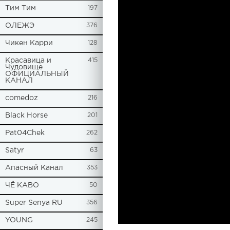
Tим Тим
197
ОЛЕЖЭ
376
Чикен Карри
128
Красавица и
415
Чудовище
ОФИЦИАЛЬНЫЙ
КАНАЛ
comedoz
216
Black Horse
201
Pat04Chek
262
Satyr
63
Апасный Канал
353
ЧЁ КАВО
50
Super Senya RU
356
YOUNG
245