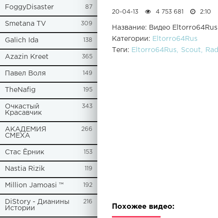
FoggyDisaster
87
20-04-13
4 753 681
2:10
Smetana TV
309
Название: Видео Eltorro64Rus
Категории:
Eltorro64Rus
Galich Ida
138
Теги:
Eltorro64Rus
Scout
Rad
Azazin Kreet
365
Павел Воля
149
TheNafig
195
Очкастый
343
Красавчик
АКАДЕМИЯ
266
СМЕХА
Стас Ёрник
153
Nastia Rizik
119
Million Jamoasi ™
192
DiStory - Дианины
216
Похожее видео:
Истории