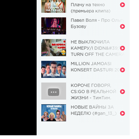
Плачу на техно
(премьера клипа)
Павел Воля - Про Ольгу
Бузову
НЕ ВЫКЛЮЧИЛА
КАМЕРУ/I DIDN&#39;T
TURN OFF THE CAMERA
[Красавица и
MILLION JAMOASI
Чудовище] (Выпуск 110)
KONSERT DASTURI 2019
КОРОЧЕ ГОВОРЯ,
CS:GO В РЕАЛЬНОЙ
ЖИЗНИ - ТимТим.
НОВЫЕ ВАЙНЫ ЗА
НЕДЕЛЮ (#gan_13_)