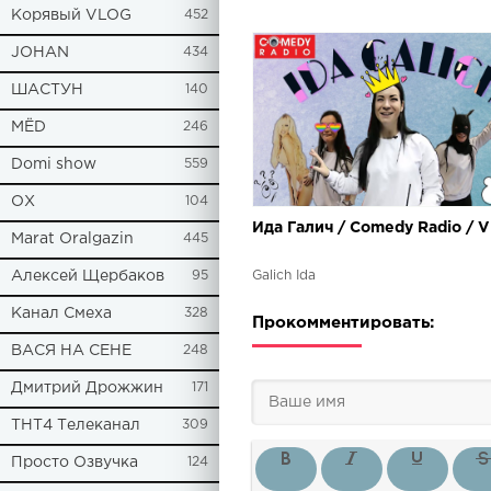
Корявый VLOG
452
JOHAN
434
ШАСТУН
140
МЁD
246
Domi show
559
ОХ
104
Ида Галич / Comedy Radio / 
Marat Oralgazin
445
Алексей Щербаков
95
Galich Ida
Канал Смеха
328
Прокомментировать:
ВАСЯ НА СЕНЕ
248
Дмитрий Дрожжин
171
ТНТ4 Телеканал
309
Просто Озвучка
124