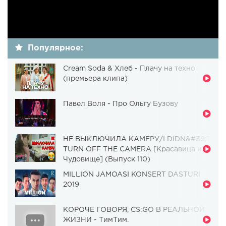
Популярное:
Cream Soda & Хлеб - Плачу на техно
(премьера клипа)
Павел Воля - Про Ольгу Бузову
НЕ ВЫКЛЮЧИЛА КАМЕРУ/I DIDN&#39;T
TURN OFF THE CAMERA [Красавица и
Чудовище] (Выпуск 110)
MILLION JAMOASI KONSERT DASTURI
2019
КОРОЧЕ ГОВОРЯ, CS:GO В РЕАЛЬНОЙ
ЖИЗНИ - ТимТим.