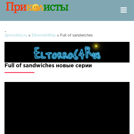
-
2pricolisty.ru
»
Eltorro64Rus
» Full of sandwiches
Full of sandwiches новые серии