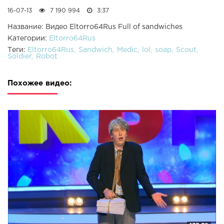
16-07-13
7 190 994
3:37
Название: Видео Eltorro64Rus Full of sandwiches
Категории:
Eltorro64Rus
Теги:
Eltorro64Rus
Sandwich
Medic
lol
soap
Scout
Soldier
Robot
Похожее видео: