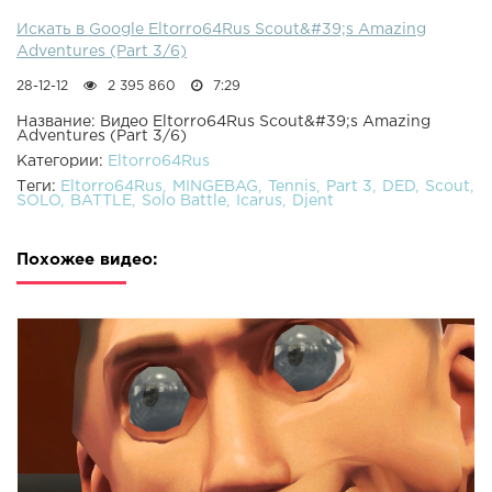
Искать в Google Eltorro64Rus Scout&#39;s Amazing
Adventures (Part 3/6)
28-12-12
2 395 860
7:29
Название: Видео Eltorro64Rus Scout&#39;s Amazing
Adventures (Part 3/6)
Категории:
Eltorro64Rus
Теги:
Eltorro64Rus
MINGEBAG
Tennis
Part 3
DED
Scout
SOLO
BATTLE
Solo Battle
Icarus
Djent
Похожее видео: