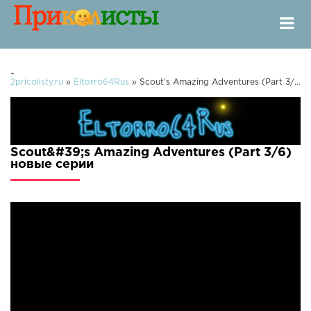
-
2pricolisty.ru
»
Eltorro64Rus
» Scout's Amazing Adventures (Part 3/6)
Scout&#39;s Amazing Adventures (Part 3/6)
новые серии