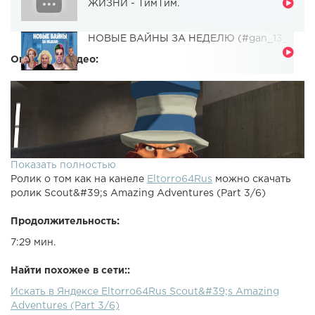
ЖИЗНИ - ТимТим.
НОВЫЕ ВАЙНЫ ЗА НЕДЕЛЮ (#gan_13_)
Описание видео:
Показать полностью
Ролик о том как на канеле
Eltorro64Rus
можно скачать
ролик Scout&#39;s Amazing Adventures (Part 3/6)
Продолжительность:
7:29 мин.
Найти похожее в сети::
Искать в Яндексе Eltorro64Rus Scout&#39;s Amazing
Adventures (Part 3/6)