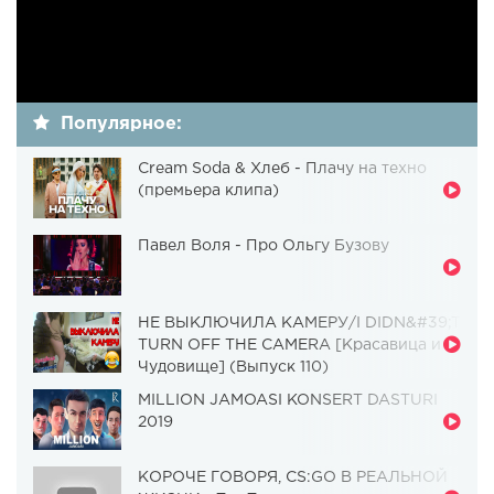
Популярное:
Cream Soda & Хлеб - Плачу на техно
(премьера клипа)
Павел Воля - Про Ольгу Бузову
НЕ ВЫКЛЮЧИЛА КАМЕРУ/I DIDN&#39;T
TURN OFF THE CAMERA [Красавица и
Чудовище] (Выпуск 110)
MILLION JAMOASI KONSERT DASTURI
2019
КОРОЧЕ ГОВОРЯ, CS:GO В РЕАЛЬНОЙ