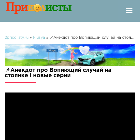
-
2pricolisty.ru
»
Flusya
» 📌Анекдот про Вопиющий случай на стоянке !
📌Анекдот про Вопиющий случай на
стоянке ! новые серии