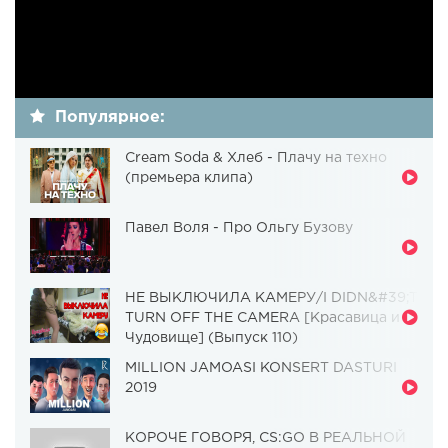
Популярное:
Cream Soda & Хлеб - Плачу на техно
(премьера клипа)
Павел Воля - Про Ольгу Бузову
НЕ ВЫКЛЮЧИЛА КАМЕРУ/I DIDN&#39;T
TURN OFF THE CAMERA [Красавица и
Чудовище] (Выпуск 110)
MILLION JAMOASI KONSERT DASTURI
2019
КОРОЧЕ ГОВОРЯ, CS:GO В РЕАЛЬНОЙ