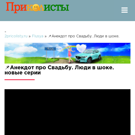
-
2pricolisty.ru
»
Flusya
» 📌Анекдот про Свадьбу. Люди в шоке.
📌Анекдот про Свадьбу. Люди в шоке.
новые серии