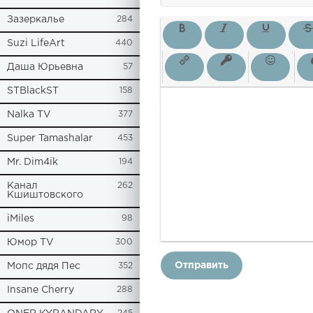
Зазеркалье
284
Suzi LifeArt
440
Даша Юрьевна
57
STBlackST
158
Nalka TV
377
Super Tamashalar
453
Mr. Dim4ik
194
Канал
262
Кшиштовского
iMiles
98
Юмор TV
300
Отправить
Мопс дядя Пес
352
Insane Cherry
288