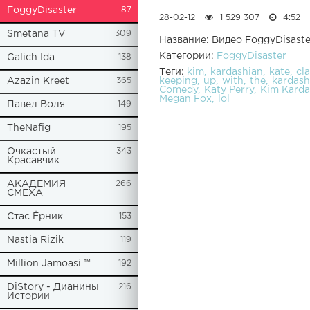
FoggyDisaster
87
28-02-12
1 529 307
4:52
Smetana TV
309
Название: Видео FoggyDisast
Категории:
FoggyDisaster
Galich Ida
138
Теги:
kim
kardashian
kate
cl
keeping
up
with
the
kardash
Azazin Kreet
365
Comedy
Katy Perry
Kim Karda
Megan Fox
lol
Павел Воля
149
TheNafig
195
Очкастый
343
Красавчик
АКАДЕМИЯ
266
СМЕХА
Стас Ёрник
153
Nastia Rizik
119
Million Jamoasi ™
192
DiStory - Дианины
216
Истории