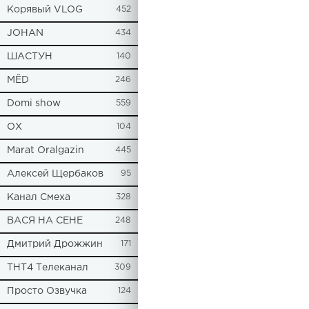
Корявый VLOG
452
JOHAN
434
ШАСТУН
140
МЁD
246
Domi show
559
ОХ
104
Marat Oralgazin
445
Алексей Щербаков
95
Канал Смеха
328
ВАСЯ НА СЕНЕ
248
Дмитрий Дрожжин
171
ТНТ4 Телеканал
309
Просто Озвучка
124