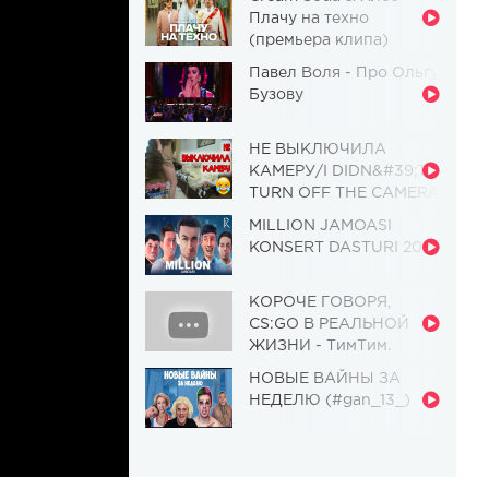
Плачу на техно
(премьера клипа)
Павел Воля - Про Ольгу
Бузову
НЕ ВЫКЛЮЧИЛА
КАМЕРУ/I DIDN&#39;T
TURN OFF THE CAMERA
[Красавица и
MILLION JAMOASI
Чудовище] (Выпуск 110)
KONSERT DASTURI 2019
КОРОЧЕ ГОВОРЯ,
CS:GO В РЕАЛЬНОЙ
ЖИЗНИ - ТимТим.
НОВЫЕ ВАЙНЫ ЗА
НЕДЕЛЮ (#gan_13_)