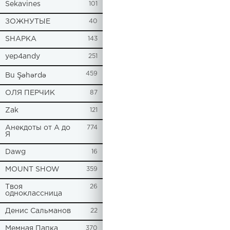
Sekavines
101
ЗОЖНУТЫЕ
40
SHAPKA
143
yep4andy
251
459
Bu Şəhərdə
ОЛЯ ПЕРЧИК
87
Zak
121
Анекдоты от А до
774
Я
Dawg
16
MOUNT SHOW
359
Твоя
26
одноклассница
Денис Сальманов
22
Мемная Папка
370