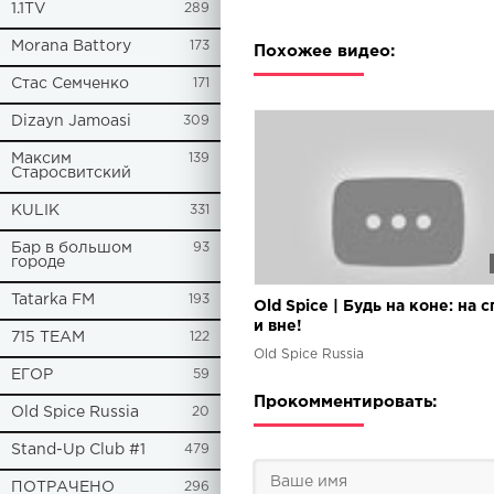
1.1TV
289
Morana Battory
173
Похожее видео:
Стас Семченко
171
Dizayn Jamoasi
309
Максим
139
Старосвитский
KULIK
331
Бар в большом
93
городе
Tatarka FM
193
Old Spice | Будь на коне: на 
и вне!
715 TEAM
122
Old Spice Russia
ЕГОР
59
Прокомментировать:
Old Spice Russia
20
Stand-Up Club #1
479
ПОТРАЧЕНО
296