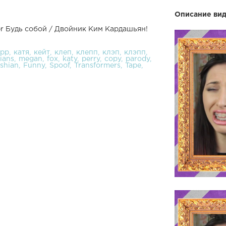
Описание вид
er Будь собой / Двойник Ким Кардашьян!
app
катя
кейт
клеп
клепп
клэп
клэпп
ians
megan
fox
katy
perry
copy
parody
shian
Funny
Spoof
Transformers
Tape