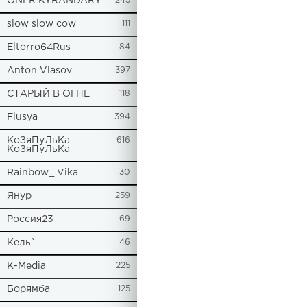
ONER KYRANDARY
245
slow slow cow
111
Eltorro64Rus
84
Anton Vlasov
397
СТАРЫЙ В ОГНЕ
118
Flusya
394
КоЗяПуЛьКа
616
КоЗяПуЛьКа
Rainbow_ Vika
30
Янур
259
Россия23
69
Кель`
46
К-Media
225
Борямба
125