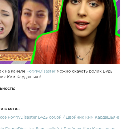
ак на канеле
FoggyDisaster
можно скачать ролик Будь
ник Ким Кардашьян!
ьность:
 в сети::
ксе FoggyDisaster Будь собой / Двойник Ким Кардашьян!