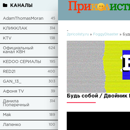
КАНАЛЫ
AdamThomasMoran
45
КЛИККЛАК
314
-
2pricolisty.ru
»
FoggyDisaster
» Буд
KTV
138
Официальный
624
канал КВН
KEDOO СЕРИАЛЫ
195
RED21
400
GAN_13_
303
Афоня TV
39
Будь собой / Двойник
Данила
314
Поперечный
Mak
189
Лапенко
100