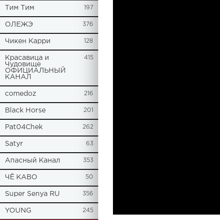
Tим Тим
197
ОЛЕЖЭ
376
Чикен Карри
128
Красавица и
415
Чудовище
ОФИЦИАЛЬНЫЙ
КАНАЛ
comedoz
216
Black Horse
201
Pat04Chek
262
Satyr
63
Апасный Канал
353
ЧЁ КАВО
50
Super Senya RU
356
YOUNG
245