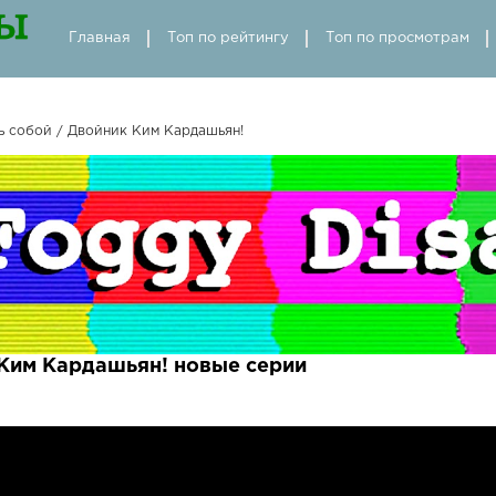
Главная
Топ по рейтингу
Топ по просмотрам
ь собой / Двойник Ким Кардашьян!
 Ким Кардашьян! новые серии