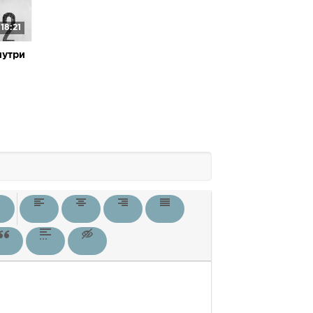
18:21
нутри