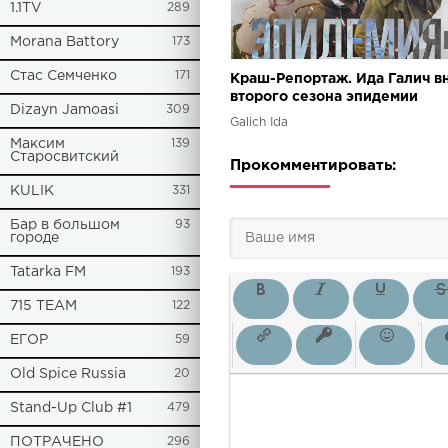
1.1TV
289
Morana Battory
173
Стас Семченко
171
Краш-Репортаж. Ида Галич в
второго сезона эпидемии
Dizayn Jamoasi
309
Galich Ida
Максим
139
Старосвитский
Прокомментировать:
KULIK
331
Бар в большом
93
городе
Tatarka FM
193
715 TEAM
122
ЕГОР
59
Old Spice Russia
20
Stand-Up Club #1
479
ПОТРАЧЕНО
296