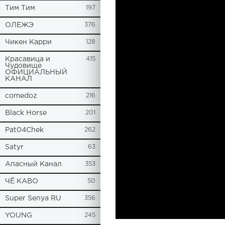
Tим Тим
197
ОЛЕЖЭ
376
Чикен Карри
128
Красавица и
415
Чудовище
ОФИЦИАЛЬНЫЙ
КАНАЛ
comedoz
216
Black Horse
201
Pat04Chek
262
Satyr
63
Апасный Канал
353
ЧЁ КАВО
50
Super Senya RU
356
YOUNG
245