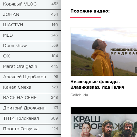
Корявый VLOG
452
Похожее видео:
JOHAN
434
ШАСТУН
140
МЁD
246
Domi show
559
ОХ
104
Marat Oralgazin
445
Алексей Щербаков
95
Незвездные флюиды.
Канал Смеха
328
Владикавказ. Ида Галич
Galich Ida
ВАСЯ НА СЕНЕ
248
Дмитрий Дрожжин
171
ТНТ4 Телеканал
309
Просто Озвучка
124