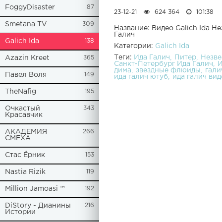
FoggyDisaster
87
23-12-21
624 364
101:38
Smetana TV
309
Название: Видео Galich Ida Н
Галич
Galich Ida
138
Категории:
Galich Ida
Теги:
Ида Галич
Питер
Незв
Azazin Kreet
365
Санкт-Петербург Ида Галич
И
дима
звездные флюиды
гали
Павел Воля
149
ида галич ютуб
ида галич вид
TheNafig
195
Очкастый
343
Красавчик
АКАДЕМИЯ
266
СМЕХА
Стас Ёрник
153
Nastia Rizik
119
Million Jamoasi ™
192
DiStory - Дианины
216
Истории