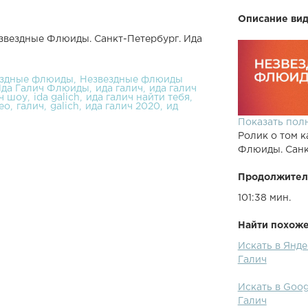
Описание вид
езвездные Флюиды. Санкт-Петербург. Ида
ездные флюиды
Незвездные флюиды
да Галич Флюиды
ида галич
ида галич
ч шоу
ida galich
ида галич найти тебя
ео
галич
galich
ида галич 2020
ид
Показать пол
Ролик о том к
Флюиды. Санк
Продолжител
101:38 мин.
Найти похожее
Искать в Янде
Галич
Искать в Goog
Галич