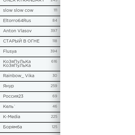
ONER KYRANDARY
245
slow slow cow
111
Eltorro64Rus
84
Anton Vlasov
397
СТАРЫЙ В ОГНЕ
118
Flusya
394
КоЗяПуЛьКа
616
КоЗяПуЛьКа
Rainbow_ Vika
30
Янур
259
Россия23
69
Кель`
46
К-Media
225
Борямба
125