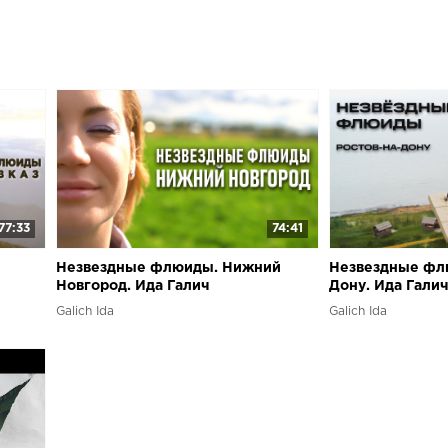
77:33
74:41
Незвездные флюиды. Нижний
Незвездные флю
Новгород. Ида Галич
Дону. Ида Галич
Серебренников
Galich Ida
Galich Ida