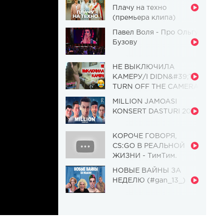
Плачу на техно
(премьера клипа)
Павел Воля - Про Ольгу
Бузову
НЕ ВЫКЛЮЧИЛА
КАМЕРУ/I DIDN&#39;T
TURN OFF THE CAMERA
[Красавица и
MILLION JAMOASI
Чудовище] (Выпуск 110)
KONSERT DASTURI 2019
КОРОЧЕ ГОВОРЯ,
CS:GO В РЕАЛЬНОЙ
ЖИЗНИ - ТимТим.
НОВЫЕ ВАЙНЫ ЗА
НЕДЕЛЮ (#gan_13_)