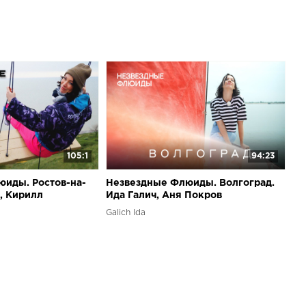
105:1
94:23
иды. Ростов-на-
Незвездные Флюиды. Волгоград.
, Кирилл
Ида Галич, Аня Покров
.
Galich Ida