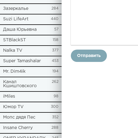
Зазеркалье
284
Suzi LifeArt
440
Даша Юрьевна
57
STBlackST
158
Nalka TV
377
Отправить
Super Tamashalar
453
Mr. Dim4ik
194
Канал
262
Кшиштовского
iMiles
98
Юмор TV
300
Мопс дядя Пес
352
Insane Cherry
288