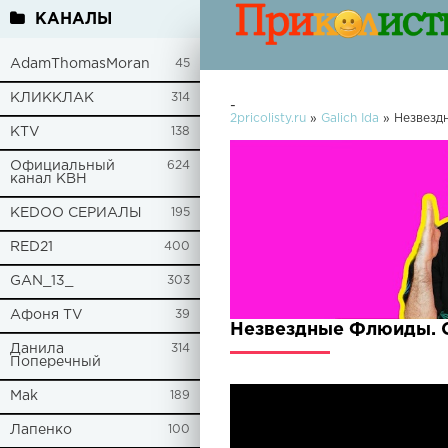
КАНАЛЫ
AdamThomasMoran
45
КЛИККЛАК
314
-
2pricolisty.ru
»
Galich Ida
» Незвезд
KTV
138
Официальный
624
канал КВН
KEDOO СЕРИАЛЫ
195
RED21
400
GAN_13_
303
Афоня TV
39
Незвездные Флюиды. С
Данила
314
Поперечный
Mak
189
Лапенко
100