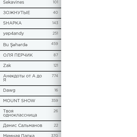
Sekavines
101
ЗОЖНУТЫЕ
40
SHAPKA
143
yep4andy
251
459
Bu Şəhərdə
ОЛЯ ПЕРЧИК
87
Zak
121
Анекдоты от А до
774
Я
Dawg
16
MOUNT SHOW
359
Твоя
26
одноклассница
Денис Сальманов
22
Мемная Папка
370