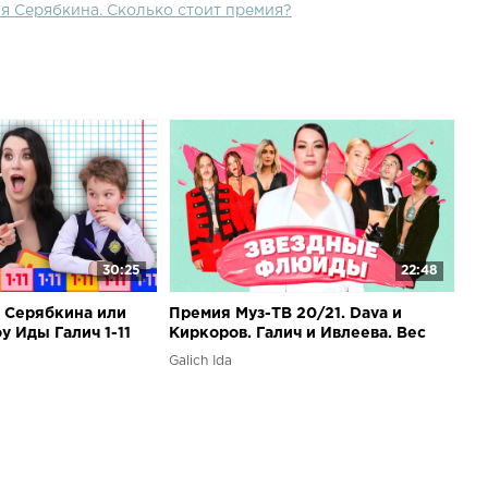
ля Серябкина. Сколько стоит премия?
30:25
22:48
я Серябкина или
Премия Муз-ТВ 20/21. Dava и
 Иды Галич 1-11
Киркоров. Галич и Ивлеева. Вес
Гагариной. С кем прощается Дина
Galich Ida
Саева?