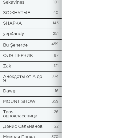
Sekavines
101
ЗОЖНУТЫЕ
40
SHAPKA
143
yep4andy
251
459
Bu Şəhərdə
ОЛЯ ПЕРЧИК
87
Zak
121
Анекдоты от А до
774
Я
Dawg
16
MOUNT SHOW
359
Твоя
26
одноклассница
Денис Сальманов
22
Мемная Папка
370