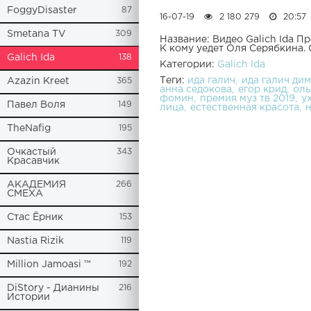
FoggyDisaster
87
16-07-19
2 180 279
20:57
Smetana TV
309
Название: Видео Galich Ida П
К кому уедет Оля Серябкина.
Galich Ida
138
Категории:
Galich Ida
Теги:
ида галич
ида галич ди
Azazin Kreet
365
анна седокова
егор крид
оль
фомин
премия муз тв 2019
у
Павел Воля
149
лица
естественная красота
н
TheNafig
195
Очкастый
343
Красавчик
АКАДЕМИЯ
266
СМЕХА
Стас Ёрник
153
Nastia Rizik
119
Million Jamoasi ™
192
DiStory - Дианины
216
Истории