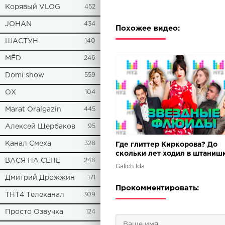
Корявый VLOG
452
JOHAN
434
Похожее видео:
ШАСТУН
140
МЁD
246
Domi show
559
ОХ
104
Marat Oralgazin
445
Алексей Щербаков
95
Канал Смеха
328
Где глиттер Киркорова? До
скольки лет ходил в штаниш
ВАСЯ НА СЕНЕ
248
Егор Крид? Ида Галич на пре
Galich Ida
МУЗ ТВ-2018
Дмитрий Дрожжин
171
Прокомментировать:
ТНТ4 Телеканал
309
Просто Озвучка
124