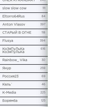
ONER KYRANDARY
245
slow slow cow
111
Eltorro64Rus
84
Anton Vlasov
397
СТАРЫЙ В ОГНЕ
118
Flusya
394
КоЗяПуЛьКа
616
КоЗяПуЛьКа
Rainbow_ Vika
30
Янур
259
Россия23
69
Кель`
46
К-Media
225
Борямба
125