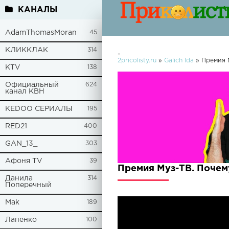
КАНАЛЫ
AdamThomasMoran
45
КЛИККЛАК
314
-
2pricolisty.ru
»
Galich Ida
» Премия М
KTV
138
Официальный
624
канал КВН
KEDOO СЕРИАЛЫ
195
RED21
400
GAN_13_
303
Афоня TV
39
Премия Муз-ТВ. Почему
Данила
314
Поперечный
Mak
189
Лапенко
100