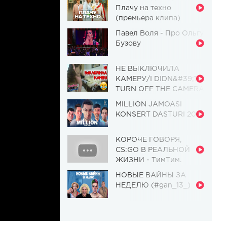
Плачу на техно
(премьера клипа)
Павел Воля - Про Ольгу
Бузову
НЕ ВЫКЛЮЧИЛА
КАМЕРУ/I DIDN&#39;T
TURN OFF THE CAMERA
[Красавица и
MILLION JAMOASI
Чудовище] (Выпуск 110)
KONSERT DASTURI 2019
КОРОЧЕ ГОВОРЯ,
CS:GO В РЕАЛЬНОЙ
ЖИЗНИ - ТимТим.
НОВЫЕ ВАЙНЫ ЗА
НЕДЕЛЮ (#gan_13_)