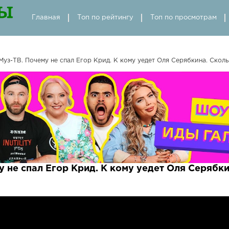
Главная
Топ по рейтингу
Топ по просмотрам
уз-ТВ. Почему не спал Егор Крид. К кому уедет Оля Серябкина. Сколь
 не спал Егор Крид. К кому уедет Оля Серябки