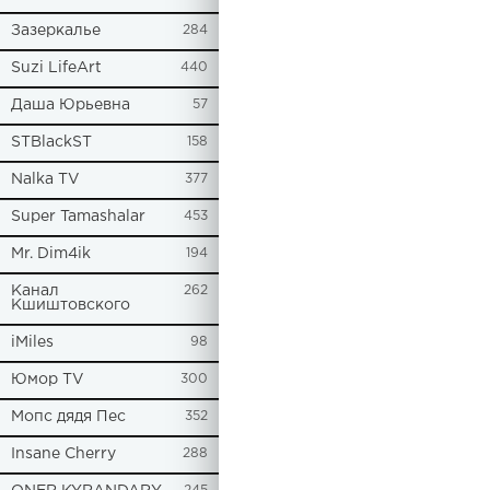
Зазеркалье
284
Suzi LifeArt
440
Даша Юрьевна
57
STBlackST
158
Nalka TV
377
Super Tamashalar
453
Mr. Dim4ik
194
Канал
262
Кшиштовского
iMiles
98
Юмор TV
300
Мопс дядя Пес
352
Insane Cherry
288