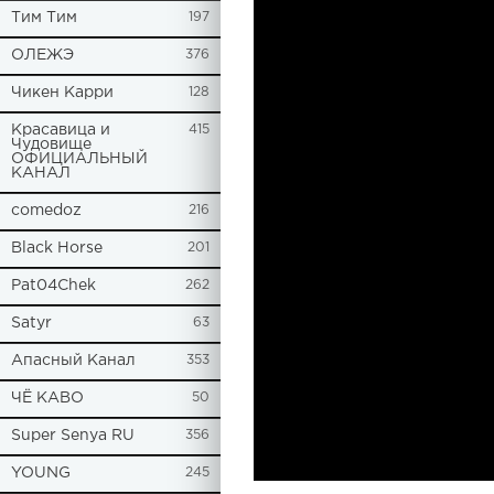
Tим Тим
197
ОЛЕЖЭ
376
Чикен Карри
128
Красавица и
415
Чудовище
ОФИЦИАЛЬНЫЙ
КАНАЛ
comedoz
216
Black Horse
201
Pat04Chek
262
Satyr
63
Апасный Канал
353
ЧЁ КАВО
50
Super Senya RU
356
YOUNG
245