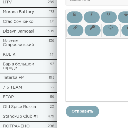
1.1TV
289
Morana Battory
173
Стас Семченко
171
Dizayn Jamoasi
309
Максим
139
Старосвитский
KULIK
331
Бар в большом
93
городе
Tatarka FM
193
715 TEAM
122
ЕГОР
59
Old Spice Russia
20
Отправить
Stand-Up Club #1
479
ПОТРАЧЕНО
296