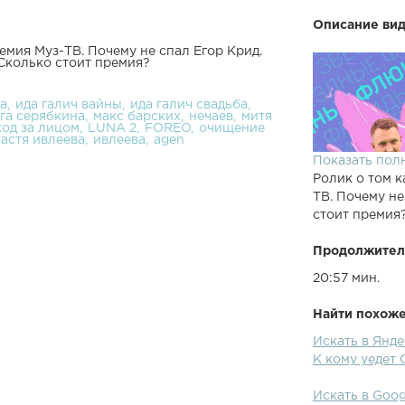
Описание вид
ремия Муз-ТВ. Почему не спал Егор Крид.
 Сколько стоит премия?
ма
ида галич вайны
ида галич свадьба
га серябкина
макс барских
нечаев
митя
ход за лицом
LUNA 2
FOREO
очищение
астя ивлеева
ивлеева
agen
Показать пол
Ролик о том к
ТВ. Почему не
стоит премия
Продолжител
20:57 мин.
Найти похожее
Искать в Янде
К кому уедет 
Искать в Goog