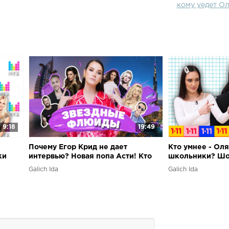
кому уедет О
9:18
19:49
Почему Егор Крид не дает
Кто умнее - Ол
ки
интервью? Новая попа Асти! Кто
школьники? Шоу
мии
позвал замуж Седокову?
Galich Ida
Galich Ida