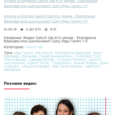
Искать в Яндексе Galich Ida Кто умнее - Екатерина
Варнава или школьники? Шоу Иды Галич 1-11
Искать в Google Galich Ida Кто умнее - Екатерина
Варнава или школьники? Шоу Иды Галич 1-11
14-05-19
9 261 970
31:31
Название: Видео Galich Ida Кто умнее - Екатерина
Варнава или школьники? Шоу Иды Галич 1-11
Категории:
Galich Ida
Теги:
Ида Галич
Ida Galich
Екатерина Варнава
Катя
Варнава
Ивлеева
Предприниматель
Comment Out
Миногарова
Камеди Вумен
Comedy Woman
школа
школьники
Agent Show
Тодоренко
Чикен Карри
орел
и решка
смешное видео
ида галич вайны
agentgirl
звездные
Похожее видео: