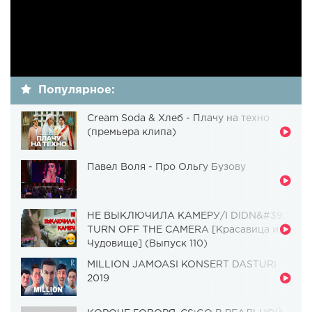
Популярное:
Cream Soda & Хлеб - Плачу на техно
(премьера клипа)
Павел Воля - Про Ольгу Бузову
НЕ ВЫКЛЮЧИЛА КАМЕРУ/I DIDN&#39;T
TURN OFF THE CAMERA [Красавица и
Чудовище] (Выпуск 110)
MILLION JAMOASI KONSERT DASTURI
2019