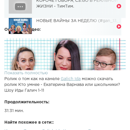
КОРОЧЕ ГОВОРЯ, CS:GO В РЕАЛЬНОЙ
ЖИЗНИ - ТимТим.
НОВЫЕ ВАЙНЫ ЗА НЕДЕЛЮ (#gan_13_)
Описание видео:
Показать полностью
Ролик о том как на канеле
Galich Ida
можно скачать
ролик Кто умнее - Екатерина Варнава или школьники?
Шоу Иды Галич 1-11
Продолжительность:
31:31 мин.
Найти похожее в сети::