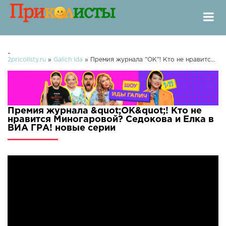
-
2pricolisty.ru
»
Galich Ida
» Премия журнала "ОК"! Кто не нравится Миногаровой? Седокова и Елка в ВИА ГРА!
Премия журнала &quot;ОК&quot;! Кто не
нравится Миногаровой? Седокова и Елка в
ВИА ГРА! новые серии