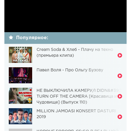
Популярное:
Cream Soda & Хлеб - Плачу на техно
(премьера клипа)
Павел Воля - Про Ольгу Бузову
НЕ ВЫКЛЮЧИЛА КАМЕРУ/I DIDN&#39;T
TURN OFF THE CAMERA [Красавица и
Чудовище] (Выпуск 110)
MILLION JAMOASI KONSERT DASTURI
2019