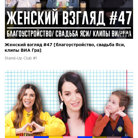
29:4
Женский взгляд #47 [благоустройство, свадьба Яси,
клипы ВИА Гра]
Stand-Up Club #1