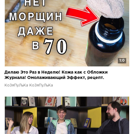
1:0
Делаю Это Раз в Неделю! Кожа как с Обложки
Журнала! Омолаживающий Эффект, рецепт.
КоЗяПуЛьКа КоЗяПуЛьКа