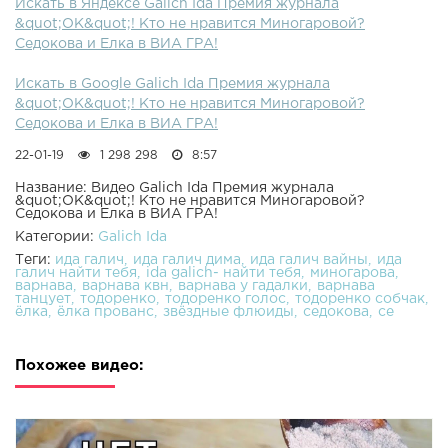
Искать в Яндексе Galich Ida Премия журнала
&quot;ОК&quot;! Кто не нравится Миногаровой?
Седокова и Елка в ВИА ГРА!
Искать в Google Galich Ida Премия журнала
&quot;ОК&quot;! Кто не нравится Миногаровой?
Седокова и Елка в ВИА ГРА!
22-01-19
1 298 298
8:57
Название: Видео Galich Ida Премия журнала
&quot;ОК&quot;! Кто не нравится Миногаровой?
Седокова и Елка в ВИА ГРА!
Категории:
Galich Ida
Теги:
ида галич
ида галич дима
ида галич вайны
ида
галич найти тебя
ida galich- найти тебя
миногарова
варнава
варнава квн
варнава у гадалки
варнава
танцует
тодоренко
тодоренко голос
тодоренко собчак
ёлка
ёлка прованс
звёздные флюиды
седокова
се
Похожее видео: