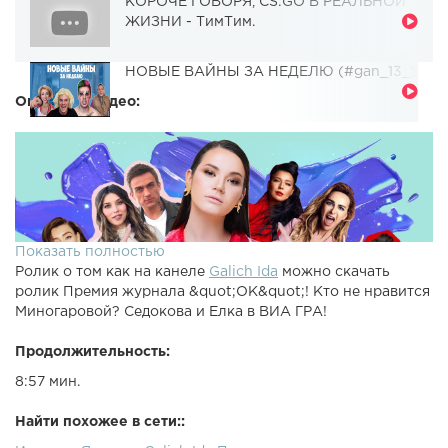
КОРОЧЕ ГОВОРЯ, CS:GO В РЕАЛЬНОЙ
ЖИЗНИ - ТимТим.
НОВЫЕ ВАЙНЫ ЗА НЕДЕЛЮ (#gan_13_)
Описание видео:
Показать полностью
Ролик о том как на канеле
Galich Ida
можно скачать
ролик Премия журнала &quot;ОК&quot;! Кто не нравится
Миногаровой? Седокова и Елка в ВИА ГРА!
Продолжительность:
8:57 мин.
Найти похожее в сети::