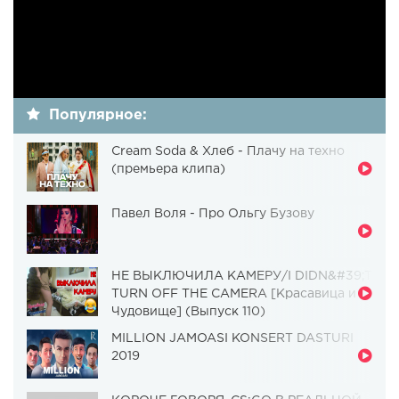
Популярное:
Cream Soda & Хлеб - Плачу на техно
(премьера клипа)
Павел Воля - Про Ольгу Бузову
НЕ ВЫКЛЮЧИЛА КАМЕРУ/I DIDN&#39;T
TURN OFF THE CAMERA [Красавица и
Чудовище] (Выпуск 110)
MILLION JAMOASI KONSERT DASTURI
2019