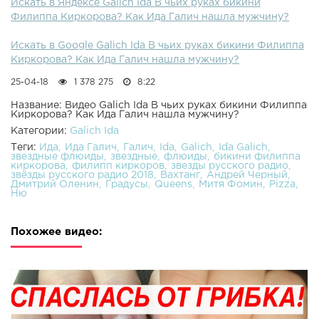
Искать в Яндексе Galich Ida В чьих руках бикини
Филиппа Киркорова? Как Ида Галич нашла мужчину?
Искать в Google Galich Ida В чьих руках бикини Филиппа
Киркорова? Как Ида Галич нашла мужчину?
25-04-18
1 378 275
8:22
Название: Видео Galich Ida В чьих руках бикини Филиппа
Киркорова? Как Ида Галич нашла мужчину?
Категории:
Galich Ida
Теги:
Ида
Ида Галич
Галич
Ida
Galich
Ida Galich
звездные флюиды
звездные
флюиды
бикини филиппа
киркорова
филипп киркоров
звезды русского радио
звёзды русского радио 2018
Вахтанг
Андрей Черный
Дмитрий Оленин
Градусы
Queens
Митя Фомин
Pizza
Ню
Похожее видео: