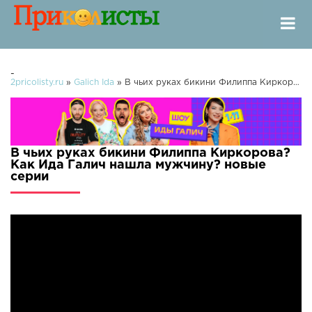
-
2pricolisty.ru
»
Galich Ida
» В чьих руках бикини Филиппа Киркорова? Как Ида Галич нашла мужчину?
В чьих руках бикини Филиппа Киркорова?
Как Ида Галич нашла мужчину? новые
серии