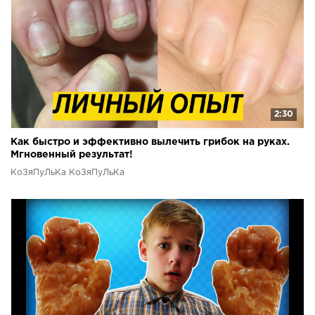
2:30
Как быстро и эффективно вылечить грибок на руках.
Мгновенный результат!
КоЗяПуЛьКа КоЗяПуЛьКа