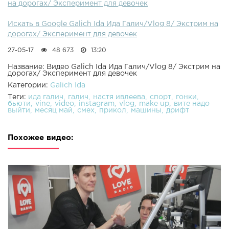
на дорогах/ Эксперимент для девочек
Искать в Google Galich Ida Ида Галич/Vlog 8/ Экстрим на
дорогах/ Эксперимент для девочек
27-05-17
48 673
13:20
Название: Видео Galich Ida Ида Галич/Vlog 8/ Экстрим на
дорогах/ Эксперимент для девочек
Категории:
Galich Ida
Теги:
ида галич
галич
настя ивлеева
спорт
гонки
бьюти
vine
video
instagram
vlog
make up
вите надо
выйти
месяц май
смех
прикол
машины
дрифт
Похожее видео: