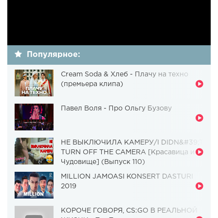
Популярное:
Cream Soda & Хлеб - Плачу на техно
(премьера клипа)
Павел Воля - Про Ольгу Бузову
НЕ ВЫКЛЮЧИЛА КАМЕРУ/I DIDN&#39;T
TURN OFF THE CAMERA [Красавица и
Чудовище] (Выпуск 110)
MILLION JAMOASI KONSERT DASTURI
2019
КОРОЧЕ ГОВОРЯ, CS:GO В РЕАЛЬНОЙ