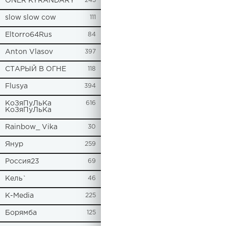
ONER KYRANDARY
245
slow slow cow
111
Eltorro64Rus
84
Anton Vlasov
397
СТАРЫЙ В ОГНЕ
118
Flusya
394
КоЗяПуЛьКа
616
КоЗяПуЛьКа
Rainbow_ Vika
30
Янур
259
Россия23
69
Кель`
46
К-Media
225
Борямба
125