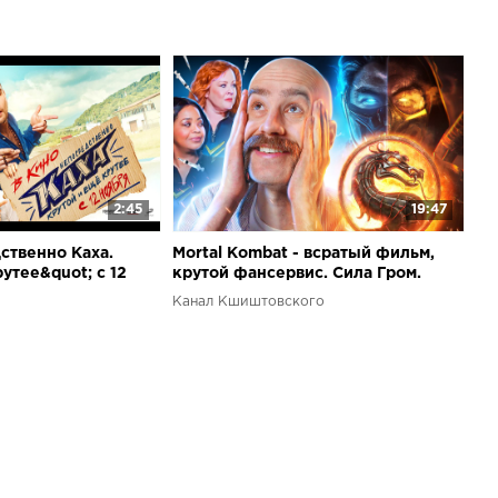
2:45
19:47
ственно Каха.
Mortal Kombat - всратый фильм,
утее&quot; с 12
крутой фансервис. Сила Гром.
 работающих
Канал Кшиштовского