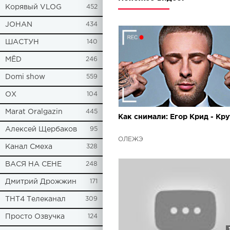
Корявый VLOG
452
JOHAN
434
ШАСТУН
140
МЁD
246
Domi show
559
ОХ
104
Marat Oralgazin
445
Как снимали: Егор Крид - Кр
Алексей Щербаков
95
ОЛЕЖЭ
Канал Смеха
328
ВАСЯ НА СЕНЕ
248
Дмитрий Дрожжин
171
ТНТ4 Телеканал
309
Просто Озвучка
124