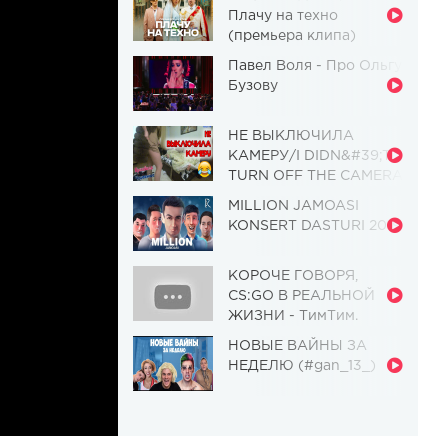
Плачу на техно
(премьера клипа)
Павел Воля - Про Ольгу
Бузову
НЕ ВЫКЛЮЧИЛА
КАМЕРУ/I DIDN&#39;T
TURN OFF THE CAMERA
[Красавица и
MILLION JAMOASI
Чудовище] (Выпуск 110)
KONSERT DASTURI 2019
КОРОЧЕ ГОВОРЯ,
CS:GO В РЕАЛЬНОЙ
ЖИЗНИ - ТимТим.
НОВЫЕ ВАЙНЫ ЗА
НЕДЕЛЮ (#gan_13_)