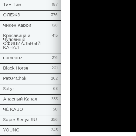
Tим Тим
197
ОЛЕЖЭ
376
Чикен Карри
128
Красавица и
415
Чудовище
ОФИЦИАЛЬНЫЙ
КАНАЛ
comedoz
216
Black Horse
201
Pat04Chek
262
Satyr
63
Апасный Канал
353
ЧЁ КАВО
50
Super Senya RU
356
YOUNG
245