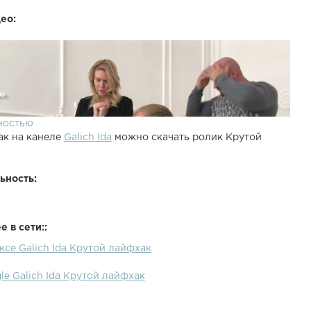
ео:
ностью
ак на канеле
Galich Ida
можно скачать ролик Крутой
ьность:
 в сети::
ксе Galich Ida Крутой лайфхак
le Galich Ida Крутой лайфхак