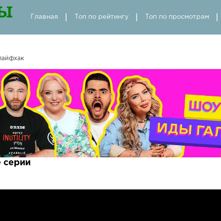
Главная
Топ по рейтингу
Топ по просмотрам
лайфхак
 серии