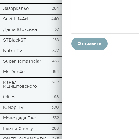
Зазеркалье
284
Suzi LifeArt
440
Даша Юрьевна
57
STBlackST
158
Отправить
Nalka TV
377
Super Tamashalar
453
Mr. Dim4ik
194
Канал
262
Кшиштовского
iMiles
98
Юмор TV
300
Мопс дядя Пес
352
Insane Cherry
288