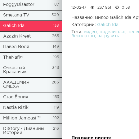
FoggyDisaster
87
12-02-17
237 951
0:58
Smetana TV
309
Название: Видео Galich Ida К
Категории:
Galich Ida
Galich Ida
138
Теги:
видео
поделиться
теле
бесплатно
загрузить
Azazin Kreet
365
Павел Воля
149
TheNafig
195
Очкастый
343
Красавчик
АКАДЕМИЯ
266
СМЕХА
Стас Ёрник
153
Nastia Rizik
119
Million Jamoasi ™
192
DiStory - Дианины
216
Истории
Похожее видео: