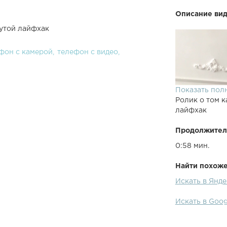
Описание вид
рутой лайфхак
фон с камерой
телефон с видео
Показать пол
Ролик о том к
лайфхак
Продолжител
0:58 мин.
Найти похожее
Искать в Янде
Искать в Goog