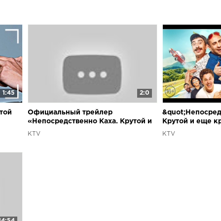
1:45
2:0
утой
Официальный трейлер
&quot;Непосред
«Непосредственно Каха. Крутой и
Крутой и еще кр
ещё крутее»
ноября во всех
KTV
KTV
кинотеатрах
14:54