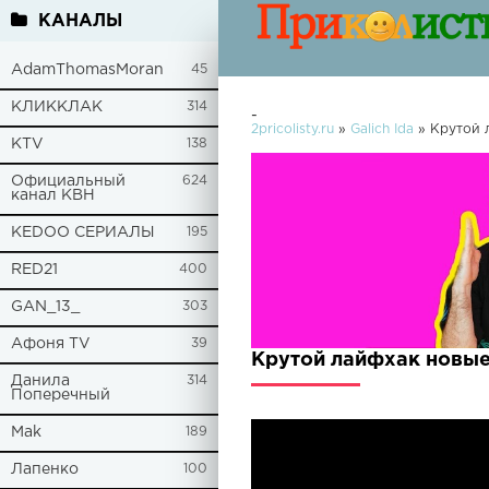
КАНАЛЫ
AdamThomasMoran
45
КЛИККЛАК
314
-
2pricolisty.ru
»
Galich Ida
» Крутой 
KTV
138
Официальный
624
канал КВН
KEDOO СЕРИАЛЫ
195
RED21
400
GAN_13_
303
Афоня TV
39
Крутой лайфхак новые
Данила
314
Поперечный
Mak
189
Лапенко
100