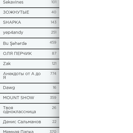
Sekavines
101
ЗОЖНУТЫЕ
40
SHAPKA
143
yep4andy
251
459
Bu Şəhərdə
ОЛЯ ПЕРЧИК
87
Zak
121
Анекдоты от А до
774
Я
Dawg
16
MOUNT SHOW
359
Твоя
26
одноклассница
Денис Сальманов
22
Мемная Папка
370