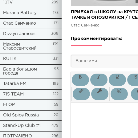
1.1TV
289
ПРИЕХАЛ в ШКОЛУ на КРУТ
Morana Battory
173
ТАЧКЕ и ОПОЗОРИЛСЯ / 1 С
Стас Семченко
171
Стас Семченко
Dizayn Jamoasi
309
Прокомментировать:
Максим
139
Старосвитский
KULIK
331
Бар в большом
93
городе
Tatarka FM
193
715 TEAM
122
ЕГОР
59
Old Spice Russia
20
Stand-Up Club #1
479
ПОТРАЧЕНО
296