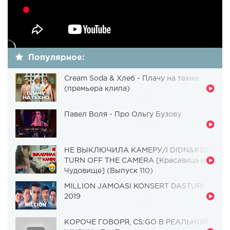
Популярное:
Cream Soda & Хлеб - Плачу на техно
(премьера клипа)
Павел Воля - Про Ольгу Бузову
НЕ ВЫКЛЮЧИЛА КАМЕРУ/I DIDN&#39;T
TURN OFF THE CAMERA [Красавица и
Чудовище] (Выпуск 110)
MILLION JAMOASI KONSERT DASTURI
2019
КОРОЧЕ ГОВОРЯ, CS:GO В РЕАЛЬНОЙ