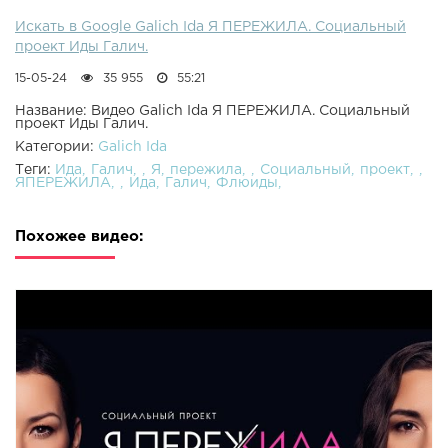
Искать в Google Galich Ida Я ПЕРЕЖИЛА. Социальный
проект Иды Галич.
15-05-24
35 955
55:21
Название: Видео Galich Ida Я ПЕРЕЖИЛА. Социальный
проект Иды Галич.
Категории:
Galich Ida
Теги:
Ида
Галич
Я
пережила
Социальный
проект
ЯПЕРЕЖИЛА
Ида
Галич
Флюиды
Похожее видео: