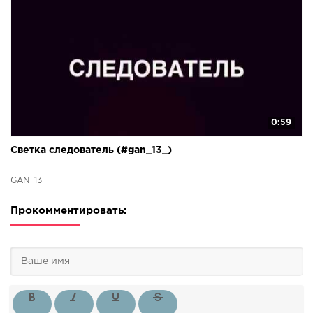
0:59
Светка следователь (#gan_13_)
GAN_13_
Прокомментировать: