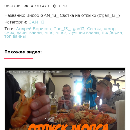
08-07-18
4 770 470
0:59
Название: Видео GAN_13_ Светка на отдыхе (#gan_13_)
Категории:
GAN_13_
Теги:
Андрей Борисов
Gan_13_
gan13
Светка
юмор
смех
вайн
вайны
vine
vines
лучшие вайны
подборка
топ вайны
Похожее видео: