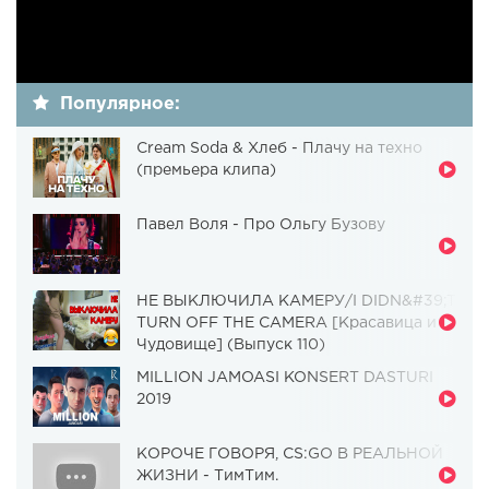
Популярное:
Cream Soda & Хлеб - Плачу на техно
(премьера клипа)
Павел Воля - Про Ольгу Бузову
НЕ ВЫКЛЮЧИЛА КАМЕРУ/I DIDN&#39;T
TURN OFF THE CAMERA [Красавица и
Чудовище] (Выпуск 110)
MILLION JAMOASI KONSERT DASTURI
2019
КОРОЧЕ ГОВОРЯ, CS:GO В РЕАЛЬНОЙ
ЖИЗНИ - ТимТим.