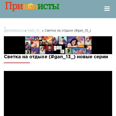
-
2pricolisty.ru
»
GAN_13_
» Светка на отдыхе (#gan_13_)
Светка на отдыхе (#gan_13_) новые серии