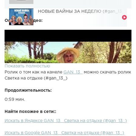
НОВЫЕ ВАЙНЫ ЗА НЕДЕЛЮ (#gan_13_)
Описание видео:
Показать полностью
Ролик о том как на канеле
GAN_13_
можно скачать ролик
Светка на отдыхе (#gan_13_)
Продолжительность:
0:59 мин.
Найти похожее в сети::
Искать в Яндексе GAN_13_ Светка на отдыхе (#gan_13_)
Искать в Google GAN_13_ Светка на отдыхе (#gan_13_)