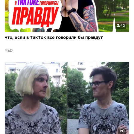
3:42
Что, если в ТикТок все говорили бы правду?
МЁD
1:0