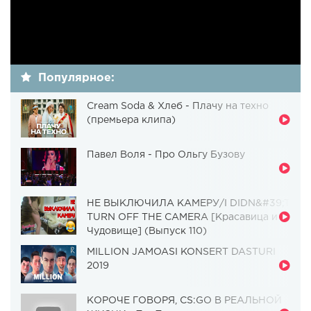
Популярное:
Cream Soda & Хлеб - Плачу на техно
(премьера клипа)
Павел Воля - Про Ольгу Бузову
НЕ ВЫКЛЮЧИЛА КАМЕРУ/I DIDN&#39;T
TURN OFF THE CAMERA [Красавица и
Чудовище] (Выпуск 110)
MILLION JAMOASI KONSERT DASTURI
2019
КОРОЧЕ ГОВОРЯ, CS:GO В РЕАЛЬНОЙ