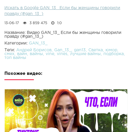
Искать в Google GAN_13_ Если бы женщины говорили
правду (#gan_13_)
13-06-17
3 859 475
1:0
Название: Видео GAN_13_ Если бы женщины говорили
правду (#gan_13_)
Категории:
GAN_13_
Теги:
Андрей Борисов
Gan_13_
gan13
Светка
юмор
смех
вайн
вайны
vine
vines
лучшие вайны
подборка
топ вайны
Похожее видео: