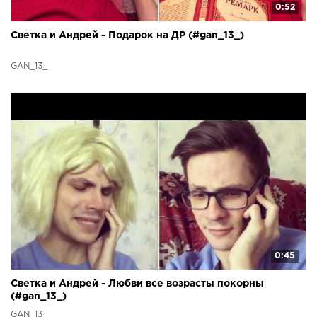
0:52
Светка и Андрей - Подарок на ДР (#gan_13_)
GAN_13_
0:45
Светка и Андрей - Любви все возрасты покорны
(#gan_13_)
GAN_13_