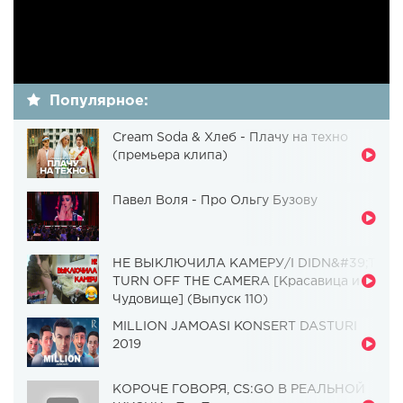
Популярное:
Cream Soda & Хлеб - Плачу на техно
(премьера клипа)
Павел Воля - Про Ольгу Бузову
НЕ ВЫКЛЮЧИЛА КАМЕРУ/I DIDN&#39;T
TURN OFF THE CAMERA [Красавица и
Чудовище] (Выпуск 110)
MILLION JAMOASI KONSERT DASTURI
2019
КОРОЧЕ ГОВОРЯ, CS:GO В РЕАЛЬНОЙ