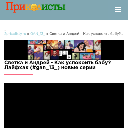
-
2pricolisty.ru
»
GAN_13_
» Светка и Андрей - Как успокоить бабу? Лайфхак (#gan_13_)
Светка и Андрей - Как успокоить бабу?
Лайфхак (#gan_13_) новые серии