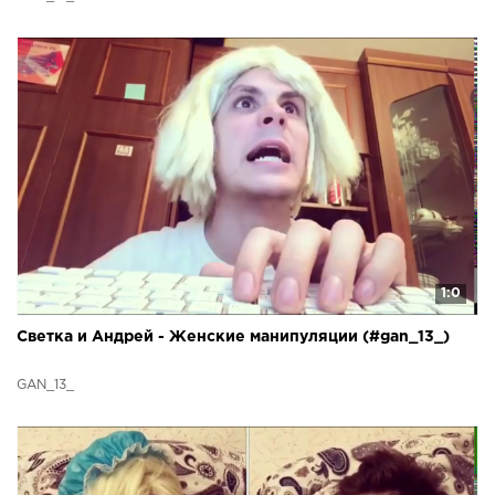
1:0
Светка и Андрей - Женские манипуляции (#gan_13_)
GAN_13_