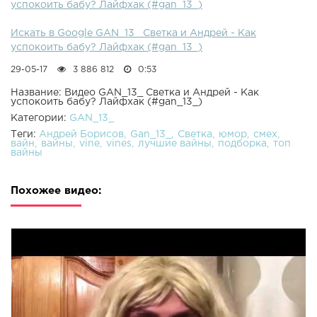
успокоить бабу? Лайфхак (#gan_13_)
Искать в Google GAN_13_ Светка и Андрей - Как
успокоить бабу? Лайфхак (#gan_13_)
29-05-17
3 886 812
0:53
Название: Видео GAN_13_ Светка и Андрей - Как
успокоить бабу? Лайфхак (#gan_13_)
Категории:
GAN_13_
Теги:
Андрей Борисов
Gan_13_
Светка
юмор
смех
вайн
вайны
vine
vines
лучшие вайны
подборка
топ
вайны
Похожее видео: