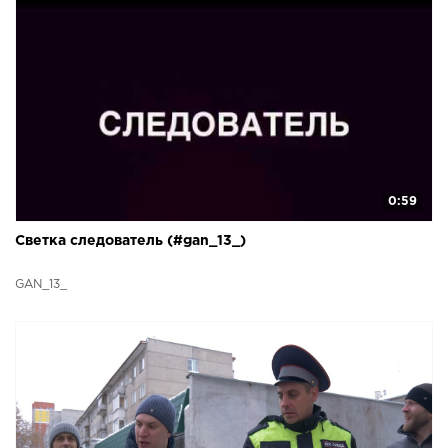
0:59
Светка следователь (#gan_13_)
GAN_13_