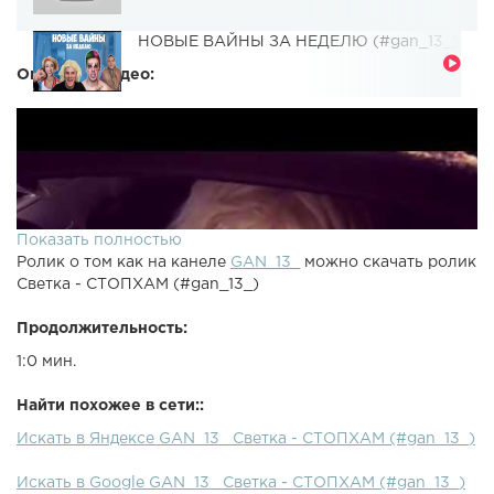
НОВЫЕ ВАЙНЫ ЗА НЕДЕЛЮ (#gan_13_)
Описание видео:
Показать полностью
Ролик о том как на канеле
GAN_13_
можно скачать ролик
Светка - СТОПХАМ (#gan_13_)
Продолжительность:
1:0 мин.
Найти похожее в сети::
Искать в Яндексе GAN_13_ Светка - СТОПХАМ (#gan_13_)
Искать в Google GAN_13_ Светка - СТОПХАМ (#gan_13_)