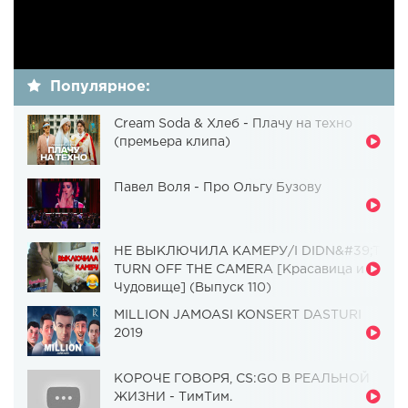
Популярное:
Cream Soda & Хлеб - Плачу на техно
(премьера клипа)
Павел Воля - Про Ольгу Бузову
НЕ ВЫКЛЮЧИЛА КАМЕРУ/I DIDN&#39;T
TURN OFF THE CAMERA [Красавица и
Чудовище] (Выпуск 110)
MILLION JAMOASI KONSERT DASTURI
2019
КОРОЧЕ ГОВОРЯ, CS:GO В РЕАЛЬНОЙ
ЖИЗНИ - ТимТим.