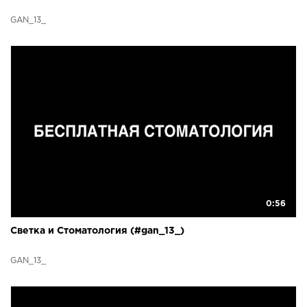
GAN_13_
0:56
Светка и Стоматология (#gan_13_)
GAN_13_