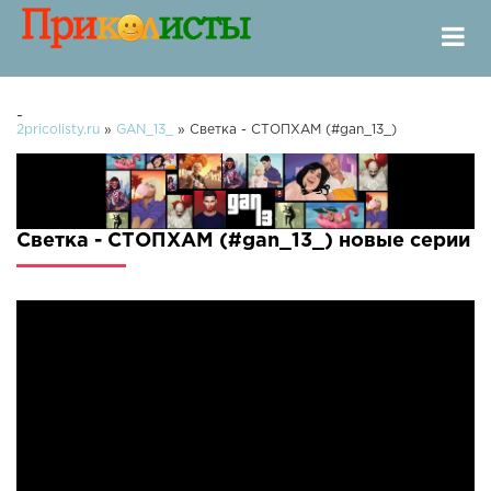
-
2pricolisty.ru
»
GAN_13_
» Светка - СТОПХАМ (#gan_13_)
Светка - СТОПХАМ (#gan_13_) новые серии