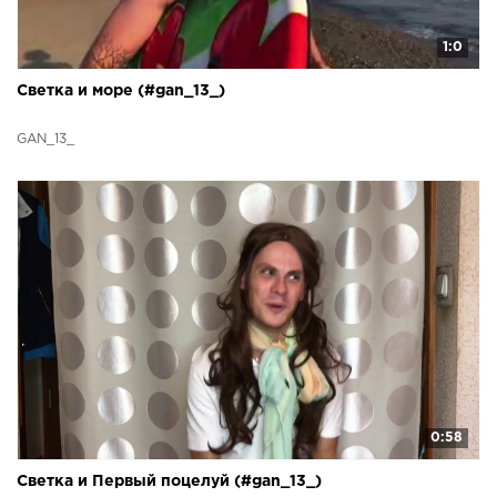
1:0
Светка и море (#gan_13_)
GAN_13_
0:58
Светка и Первый поцелуй (#gan_13_)