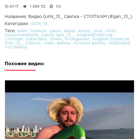
15-01-17
1 399 112
1:0
Название: Видео GAN_13_ Светка - СТОПХАМ (#gan_13_)
Категории:
GAN_13_
Теги:
вайн
прикол
ржач
жиза
юмор
vine
vines
сказочноебали
света
gan_13_
АндрейБорисов
стопхам
парковка
тачки
блондинки
Андрей Борисов
Gan_13_
Светка
смех
вайны
лучшие вайны
подборка
топ вайны
Похожее видео: