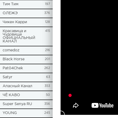
Tим Тим
197
ОЛЕЖЭ
376
Чикен Карри
128
Красавица и
415
Чудовище
ОФИЦИАЛЬНЫЙ
КАНАЛ
comedoz
216
Black Horse
201
Pat04Chek
262
Satyr
63
Апасный Канал
353
ЧЁ КАВО
50
Super Senya RU
356
YOUNG
245