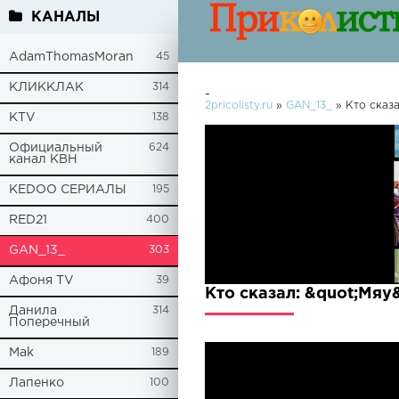
КАНАЛЫ
AdamThomasMoran
45
КЛИККЛАК
314
-
2pricolisty.ru
»
GAN_13_
» Кто сказа
KTV
138
Официальный
624
канал КВН
KEDOO СЕРИАЛЫ
195
RED21
400
GAN_13_
303
Афоня TV
39
Кто сказал: &quot;Мяу
Данила
314
Поперечный
Mak
189
Лапенко
100