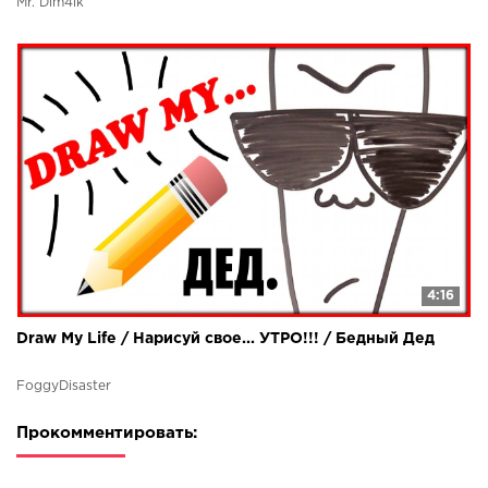
Mr. Dim4ik
4:16
Draw My Life / Нарисуй свое... УТРО!!! / Бедный Дед
FoggyDisaster
Прокомментировать: