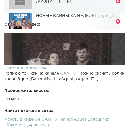
ЖИЗНИ - ТимТим.
НОВЫЕ ВАЙНЫ ЗА НЕДЕЛЮ (#gan_13_)
Описание видео:
Показать полностью
Ролик о том как на канеле
GAN_13_
можно скачать ролик
канал &quot;БалашИха Life&quot; (#gan_13_)
Продолжительность:
1:0 мин.
Найти похожее в сети::
Искать в Яндексе GAN_13_ канал &quot;БалашИха
Life&quot; (#gan_13_)