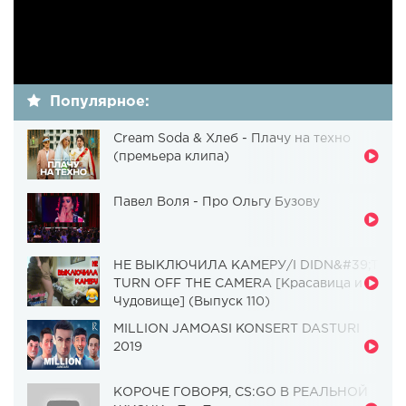
Популярное:
Cream Soda & Хлеб - Плачу на техно
(премьера клипа)
Павел Воля - Про Ольгу Бузову
НЕ ВЫКЛЮЧИЛА КАМЕРУ/I DIDN&#39;T
TURN OFF THE CAMERA [Красавица и
Чудовище] (Выпуск 110)
MILLION JAMOASI KONSERT DASTURI
2019
КОРОЧЕ ГОВОРЯ, CS:GO В РЕАЛЬНОЙ