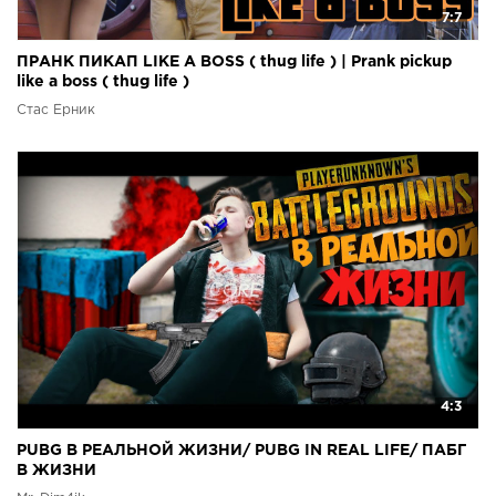
7:7
ПРАНК ПИКАП LIKE A BOSS ( thug life ) | Prank pickup
like a boss ( thug life )
Стас Ёрник
4:3
PUBG В РЕАЛЬНОЙ ЖИЗНИ/ PUBG IN REAL LIFE/ ПАБГ
В ЖИЗНИ