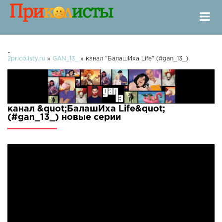
-
2pricolisty.ru
»
GAN_13_
» канал "БалашИха Life" (#gan_13_)
канал &quot;БалашИха Life&quot;
(#gan_13_) новые серии