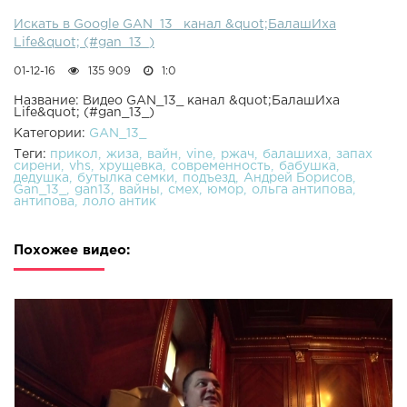
Искать в Google GAN_13_ канал &quot;БалашИха
Life&quot; (#gan_13_)
01-12-16
135 909
1:0
Название: Видео GAN_13_ канал &quot;БалашИха
Life&quot; (#gan_13_)
Категории:
GAN_13_
Теги:
прикол
жиза
вайн
vine
ржач
балашиха
запах
сирени
vhs
хрущевка
современность
бабушка
дедушка
бутылка семки
подъезд
Андрей Борисов
Gan_13_
gan13
вайны
смех
юмор
ольга антипова
антипова
лоло антик
Похожее видео: