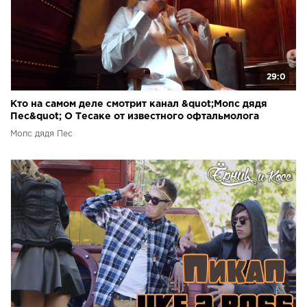
29:0
Кто на самом деле смотрит канал &quot;Мопс дядя
Пес&quot; О Тесаке от известного офтальмолога
Мопс дядя Пес