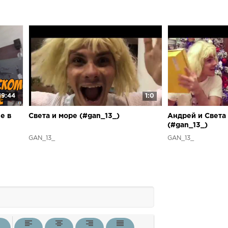
19:44
1:0
е в
Света и море (#gan_13_)
Андрей и Света
(#gan_13_)
GAN_13_
GAN_13_