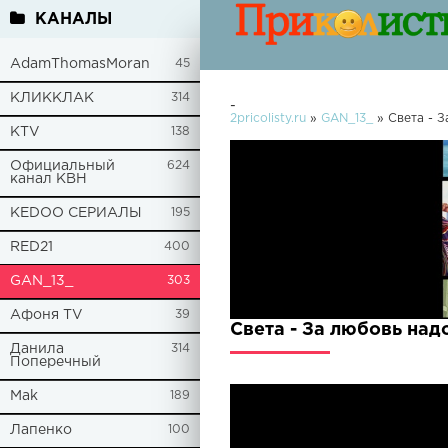
КАНАЛЫ
AdamThomasMoran
45
КЛИККЛАК
314
-
2pricolisty.ru
»
GAN_13_
» Света - З
KTV
138
Официальный
624
канал КВН
KEDOO СЕРИАЛЫ
195
RED21
400
GAN_13_
303
Афоня TV
39
Света - За любовь над
Данила
314
Поперечный
Mak
189
Лапенко
100