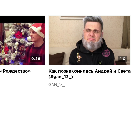
0:56
1:0
 «Рождество»
Как познакомились Андрей и Света
(#gan_13_)
GAN_13_