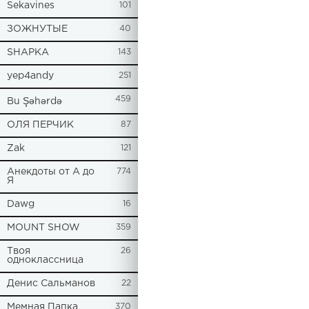
Sekavines
101
ЗОЖНУТЫЕ
40
SHAPKA
143
yep4andy
251
459
Bu Şəhərdə
ОЛЯ ПЕРЧИК
87
Zak
121
Анекдоты от А до
774
Я
Dawg
16
MOUNT SHOW
359
Твоя
26
одноклассница
Денис Сальманов
22
Мемная Папка
370