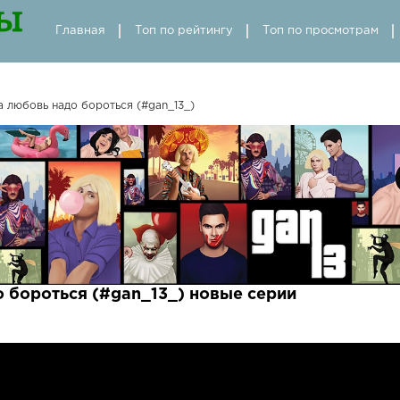
Главная
Топ по рейтингу
Топ по просмотрам
а любовь надо бороться (#gan_13_)
о бороться (#gan_13_) новые серии