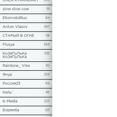
ONER KYRANDARY
245
slow slow cow
111
Eltorro64Rus
84
Anton Vlasov
397
СТАРЫЙ В ОГНЕ
118
Flusya
394
КоЗяПуЛьКа
616
КоЗяПуЛьКа
Rainbow_ Vika
30
Янур
259
Россия23
69
Кель`
46
К-Media
225
Борямба
125