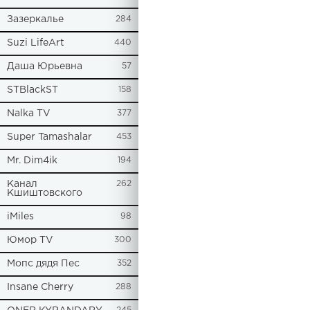
Зазеркалье
284
Suzi LifeArt
440
Даша Юрьевна
57
STBlackST
158
Nalka TV
377
Super Tamashalar
453
Mr. Dim4ik
194
Канал
262
Кшиштовского
iMiles
98
Юмор TV
300
Мопс дядя Пес
352
Insane Cherry
288