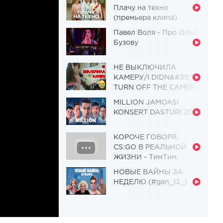
Плачу на техно
(премьера клипа)
Павел Воля - Про Ольгу
Бузову
НЕ ВЫКЛЮЧИЛА
КАМЕРУ/I DIDN&#39;T
TURN OFF THE CAMERA
[Красавица и
MILLION JAMOASI
Чудовище] (Выпуск 110)
KONSERT DASTURI 2019
КОРОЧЕ ГОВОРЯ,
CS:GO В РЕАЛЬНОЙ
ЖИЗНИ - ТимТим.
НОВЫЕ ВАЙНЫ ЗА
НЕДЕЛЮ (#gan_13_)