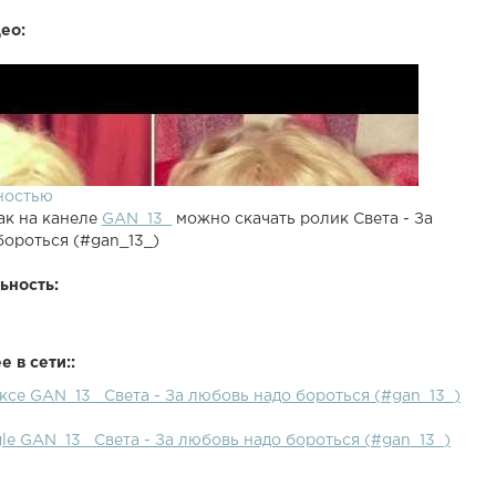
ео:
ностью
ак на канеле
GAN_13_
можно скачать ролик Света - За
бороться (#gan_13_)
ьность:
 в сети::
ксе GAN_13_ Света - За любовь надо бороться (#gan_13_)
le GAN_13_ Света - За любовь надо бороться (#gan_13_)