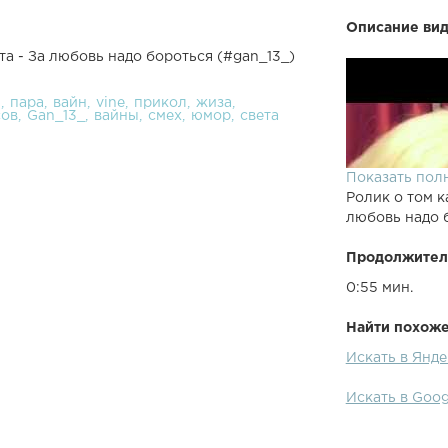
Описание вид
а - За любовь надо бороться (#gan_13_)
и
пара
вайн
vine
прикол
жиза
сов
Gan_13_
вайны
смех
юмор
света
Показать пол
Ролик о том к
любовь надо 
Продолжител
0:55 мин.
Найти похожее
Искать в Янде
Искать в Goog