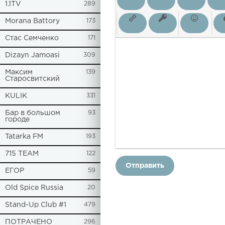
1.1TV
289
Morana Battory
173
Стас Семченко
171
Dizayn Jamoasi
309
Максим
139
Старосвитский
KULIK
331
Бар в большом
93
городе
Tatarka FM
193
715 TEAM
122
Отправить
ЕГОР
59
Old Spice Russia
20
Stand-Up Club #1
479
ПОТРАЧЕНО
296