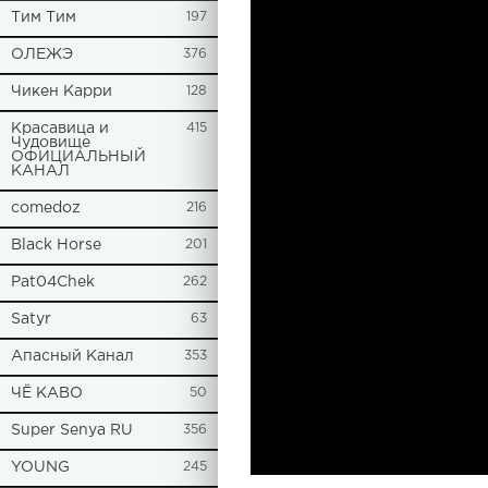
Tим Тим
197
ОЛЕЖЭ
376
Чикен Карри
128
Красавица и
415
Чудовище
ОФИЦИАЛЬНЫЙ
КАНАЛ
comedoz
216
Black Horse
201
Pat04Chek
262
Satyr
63
Апасный Канал
353
ЧЁ КАВО
50
Super Senya RU
356
YOUNG
245