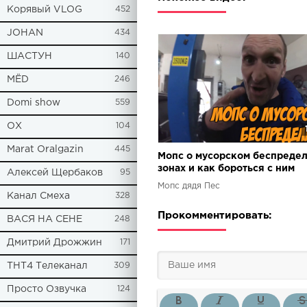
Корявый VLOG
452
JOHAN
434
ШАСТУН
140
МЁD
246
Domi show
559
ОХ
104
Marat Oralgazin
445
Мопс о мусорском беспредел
зонах и как бороться с ним
Алексей Щербаков
95
Мопс дядя Пес
Канал Смеха
328
Прокомментировать:
ВАСЯ НА СЕНЕ
248
Дмитрий Дрожжин
171
ТНТ4 Телеканал
309
Просто Озвучка
124