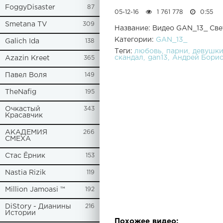
FoggyDisaster
87
05-12-16
1 761 778
0:55
Smetana TV
309
Название: Видео GAN_13_ Свет
Категории:
GAN_13_
Galich Ida
138
Теги:
любовь
парни
девушк
скандал
gan13
Андрей Бори
Azazin Kreet
365
Павел Воля
149
TheNafig
195
Очкастый
343
Красавчик
АКАДЕМИЯ
266
СМЕХА
Стас Ёрник
153
Nastia Rizik
119
Million Jamoasi ™
192
DiStory - Дианины
216
Истории
Похожее видео: