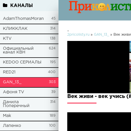
КАНАЛЫ
AdamThomasMoran
45
КЛИККЛАК
314
-
2pricolisty.ru
»
GAN_13_
» Век живи 
KTV
138
Официальный
624
канал КВН
KEDOO СЕРИАЛЫ
195
RED21
400
GAN_13_
303
Афоня TV
39
Век живи - век учись 
Данила
314
Поперечный
Mak
189
Лапенко
100