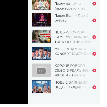
Плачу на техно
(премьера клипа)
Павел Воля - Про Ольгу
Бузову
НЕ ВЫКЛЮЧИЛА
КАМЕРУ/I DIDN&#39;T
TURN OFF THE CAMERA
[Красавица и
MILLION JAMOASI
Чудовище] (Выпуск 110)
KONSERT DASTURI 2019
КОРОЧЕ ГОВОРЯ,
CS:GO В РЕАЛЬНОЙ
ЖИЗНИ - ТимТим.
НОВЫЕ ВАЙНЫ ЗА
НЕДЕЛЮ (#gan_13_)