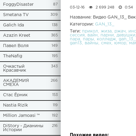
FoggyDisaster
87
03-12-16
2 699 248
0:54
Smetana TV
309
Название: Видео GAN_13_ Век 
Категории:
GAN_13_
Galich Ida
138
Теги:
прикол
жиза
ржач
инс
сессия
вайн
парни
девушки
Azazin Kreet
365
пара
пары
колледж
gan_13_
gan13
вайны
смех
юмор
ма
Павел Воля
149
TheNafig
195
Очкастый
343
Красавчик
АКАДЕМИЯ
266
СМЕХА
Стас Ёрник
153
Nastia Rizik
119
Million Jamoasi ™
192
DiStory - Дианины
216
Истории
Похожее видео: