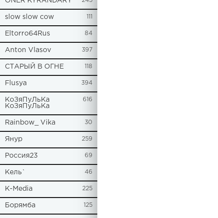
ONER KYRANDARY
245
slow slow cow
111
Eltorro64Rus
84
Anton Vlasov
397
СТАРЫЙ В ОГНЕ
118
Flusya
394
КоЗяПуЛьКа
616
КоЗяПуЛьКа
Rainbow_ Vika
30
Янур
259
Россия23
69
Кель`
46
К-Media
225
Борямба
125