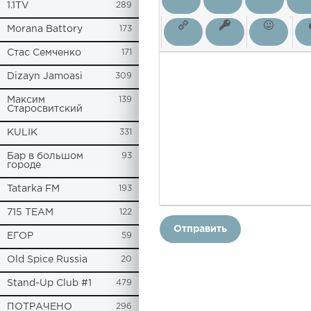
1.1TV
289
Morana Battory
173
Стас Семченко
171
Dizayn Jamoasi
309
Максим
139
Старосвитский
KULIK
331
Бар в большом
93
городе
Tatarka FM
193
715 TEAM
122
Отправить
ЕГОР
59
Old Spice Russia
20
Stand-Up Club #1
479
ПОТРАЧЕНО
296