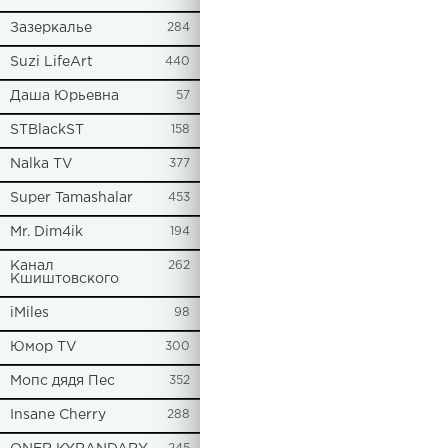
Зазеркалье
284
Suzi LifeArt
440
Даша Юрьевна
57
STBlackST
158
Nalka TV
377
Super Tamashalar
453
Mr. Dim4ik
194
Канал
262
Кшиштовского
iMiles
98
Юмор TV
300
Мопс дядя Пес
352
Insane Cherry
288