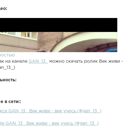
ео:
ностью
ак на канеле
GAN_13_
можно скачать ролик Век живи -
an_13_)
ьность:
 в сети::
ксе GAN_13_ Век живи - век учись (#gan_13_)
le GAN_13_ Век живи - век учись (#gan_13_)