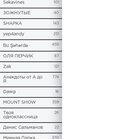
Sekavines
101
ЗОЖНУТЫЕ
40
SHAPKA
143
yep4andy
251
459
Bu Şəhərdə
ОЛЯ ПЕРЧИК
87
Zak
121
Анекдоты от А до
774
Я
Dawg
16
MOUNT SHOW
359
Твоя
26
одноклассница
Денис Сальманов
22
Мемная Папка
370