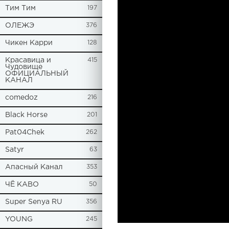
Tим Тим
197
ОЛЕЖЭ
376
Чикен Карри
128
Красавица и
415
Чудовище
ОФИЦИАЛЬНЫЙ
КАНАЛ
comedoz
216
Black Horse
201
Pat04Chek
262
Satyr
63
Апасный Канал
353
ЧЁ КАВО
50
Super Senya RU
356
YOUNG
245