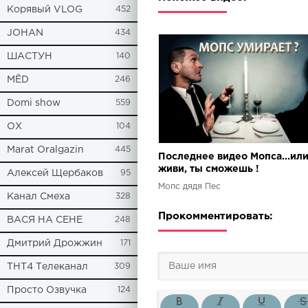
Корявый VLOG
452
JOHAN
434
ШАСТУН
140
МЁD
246
Domi show
559
ОХ
104
Marat Oralgazin
445
Последнее видео Мопса...ил
живи, ты сможешь !
Алексей Щербаков
95
Мопс дядя Пес
Канал Смеха
328
Прокомментировать:
ВАСЯ НА СЕНЕ
248
Дмитрий Дрожжин
171
ТНТ4 Телеканал
309
Просто Озвучка
124