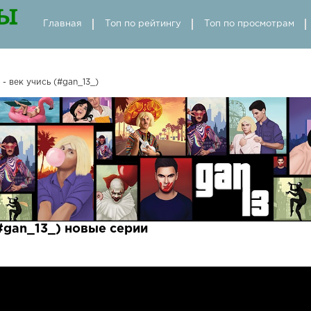
Главная
Топ по рейтингу
Топ по просмотрам
- век учись (#gan_13_)
(#gan_13_) новые серии