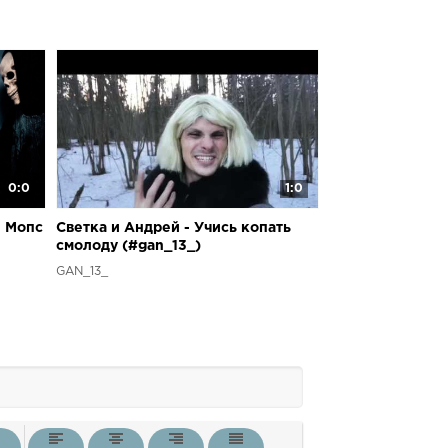
0:0
1:0
и Мопс
Светка и Андрей - Учись копать
смолоду (#gan_13_)
GAN_13_