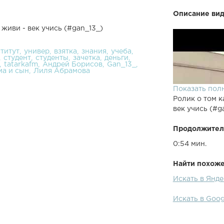
Описание вид
живи - век учись (#gan_13_)
титут
универ
взятка
знания
учеба
студент
студенты
зачетка
деньги
tatarkafm
Андрей Борисов
Gan_13_
ма и сын
Лиля Абрамова
Показать пол
Ролик о том к
век учись (#g
Продолжител
0:54 мин.
Найти похожее
Искать в Янде
Искать в Goog