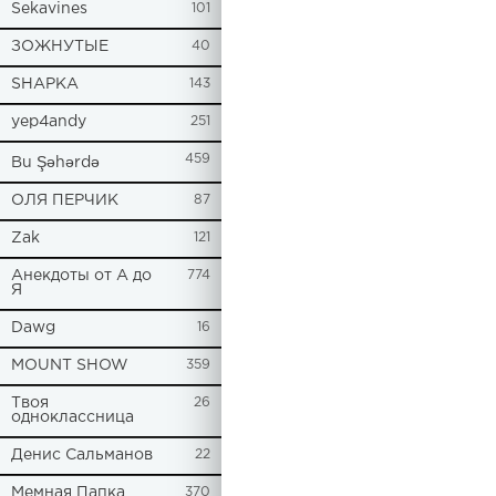
Sekavines
101
ЗОЖНУТЫЕ
40
SHAPKA
143
yep4andy
251
459
Bu Şəhərdə
ОЛЯ ПЕРЧИК
87
Zak
121
Анекдоты от А до
774
Я
Dawg
16
MOUNT SHOW
359
Твоя
26
одноклассница
Денис Сальманов
22
Мемная Папка
370