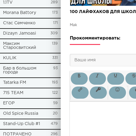
1.1TV
289
100 ЛАЙФХАКОВ ДЛЯ ШКОЛ
Morana Battory
173
Стас Семченко
171
Mak
Dizayn Jamoasi
309
Прокомментировать:
Максим
139
Старосвитский
KULIK
331
Бар в большом
93
городе
Tatarka FM
193
715 TEAM
122
ЕГОР
59
Old Spice Russia
20
Stand-Up Club #1
479
ПОТРАЧЕНО
296