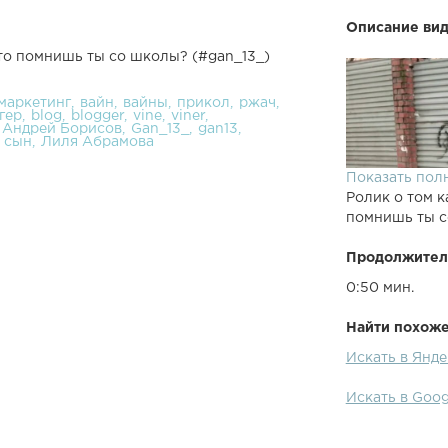
Описание вид
то помнишь ты со школы? (#gan_13_)
маркетинг
вайн
вайны
прикол
ржач
гер
blog
blogger
vine
viner
Андрей Борисов
Gan_13_
gan13
 сын
Лиля Абрамова
Показать пол
Ролик о том к
помнишь ты с
Продолжител
0:50 мин.
Найти похожее
Искать в Янд
Искать в Goo