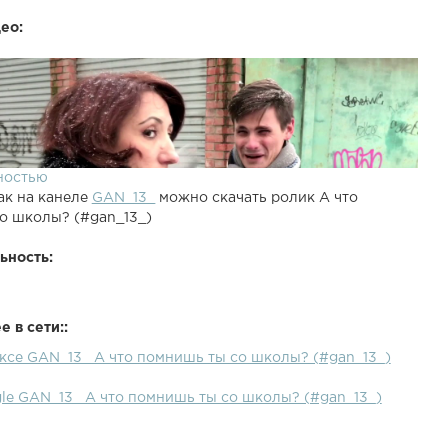
ео:
ностью
ак на канеле
GAN_13_
можно скачать ролик А что
о школы? (#gan_13_)
ьность:
 в сети::
ексе GAN_13_ А что помнишь ты со школы? (#gan_13_)
gle GAN_13_ А что помнишь ты со школы? (#gan_13_)