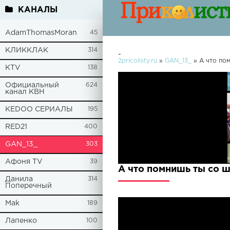
КАНАЛЫ
AdamThomasMoran
45
КЛИККЛАК
314
-
2pricolisty.ru
»
GAN_13_
» А что по
KTV
138
Официальный
624
канал КВН
KEDOO СЕРИАЛЫ
195
RED21
400
GAN_13_
303
Афоня TV
39
А что помнишь ты со 
Данила
314
Поперечный
Mak
189
Лапенко
100