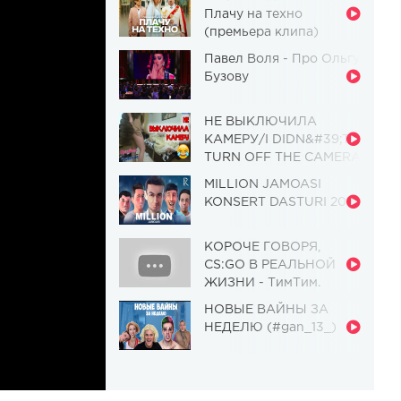
Плачу на техно
(премьера клипа)
Павел Воля - Про Ольгу
Бузову
НЕ ВЫКЛЮЧИЛА
КАМЕРУ/I DIDN&#39;T
TURN OFF THE CAMERA
[Красавица и
MILLION JAMOASI
Чудовище] (Выпуск 110)
KONSERT DASTURI 2019
КОРОЧЕ ГОВОРЯ,
CS:GO В РЕАЛЬНОЙ
ЖИЗНИ - ТимТим.
НОВЫЕ ВАЙНЫ ЗА
НЕДЕЛЮ (#gan_13_)