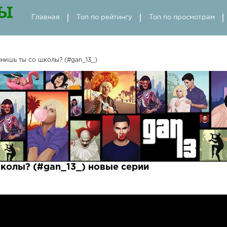
Главная
Топ по рейтингу
Топ по просмотрам
мнишь ты со школы? (#gan_13_)
школы? (#gan_13_) новые серии