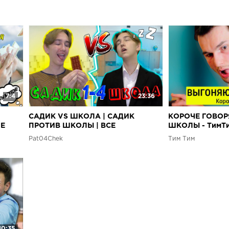
7:4
23:36
САДИК VS ШКОЛА | САДИК
КОРОЧЕ ГОВОР
НЕ
ПРОТИВ ШКОЛЫ | ВСЕ
ШКОЛЫ - ТимТи
ЧАСТИ(СБОРНИК)
Pat04Chek
Tим Тим
10:35