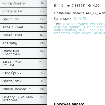
FoggyDisaster
87
13-11-16
7 885 531
0:50
Smetana TV
309
Название: Видео GAN_13_ А ч
Категории:
GAN_13_
Galich Ida
138
Теги:
школа
фуфел
сетевой 
встреча
хулиганы
блог
блог
Azazin Kreet
365
видеоприкол
смешноевидео
tatarkafm
смех
юмор
мама и
Павел Воля
149
TheNafig
195
Очкастый
343
Красавчик
АКАДЕМИЯ
266
СМЕХА
Стас Ёрник
153
Nastia Rizik
119
Million Jamoasi ™
192
DiStory - Дианины
216
Истории
Похожее видео: