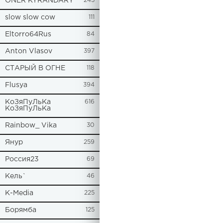
ONER KYRANDARY
245
slow slow cow
111
Eltorro64Rus
84
Anton Vlasov
397
СТАРЫЙ В ОГНЕ
118
Flusya
394
КоЗяПуЛьКа
616
КоЗяПуЛьКа
Rainbow_ Vika
30
Янур
259
Россия23
69
Кель`
46
К-Media
225
Борямба
125