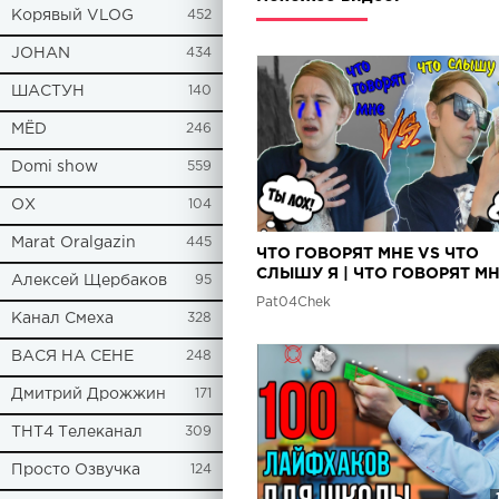
Корявый VLOG
452
JOHAN
434
ШАСТУН
140
МЁD
246
Domi show
559
ОХ
104
Marat Oralgazin
445
ЧТО ГОВОРЯТ МНЕ VS ЧТО
СЛЫШУ Я | ЧТО ГОВОРЯТ М
Алексей Щербаков
95
ПРОТИВ ЧТО СЛЫШУ Я
Pat04Chek
Канал Смеха
328
ВАСЯ НА СЕНЕ
248
Дмитрий Дрожжин
171
ТНТ4 Телеканал
309
Просто Озвучка
124