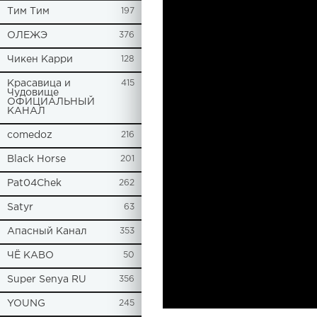
Tим Тим
197
ОЛЕЖЭ
376
Чикен Карри
128
Красавица и
415
Чудовище
ОФИЦИАЛЬНЫЙ
КАНАЛ
comedoz
216
Black Horse
201
Pat04Chek
262
Satyr
63
Апасный Канал
353
ЧЁ КАВО
50
Super Senya RU
356
YOUNG
245