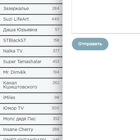
Зазеркалье
284
Suzi LifeArt
440
Даша Юрьевна
57
STBlackST
158
Отправить
Nalka TV
377
Super Tamashalar
453
Mr. Dim4ik
194
Канал
262
Кшиштовского
iMiles
98
Юмор TV
300
Мопс дядя Пес
352
Insane Cherry
288