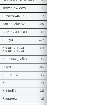
ONER KYRANDARY
245
slow slow cow
111
Eltorro64Rus
84
Anton Vlasov
397
СТАРЫЙ В ОГНЕ
118
Flusya
394
КоЗяПуЛьКа
616
КоЗяПуЛьКа
Rainbow_ Vika
30
Янур
259
Россия23
69
Кель`
46
К-Media
225
Борямба
125