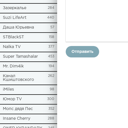
Зазеркалье
284
Suzi LifeArt
440
Даша Юрьевна
57
STBlackST
158
Nalka TV
377
Отправить
Super Tamashalar
453
Mr. Dim4ik
194
Канал
262
Кшиштовского
iMiles
98
Юмор TV
300
Мопс дядя Пес
352
Insane Cherry
288