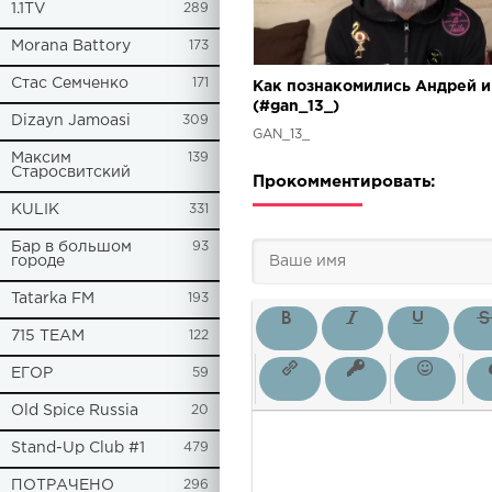
1.1TV
289
Morana Battory
173
Стас Семченко
171
Как познакомились Андрей и
(#gan_13_)
Dizayn Jamoasi
309
GAN_13_
Максим
139
Старосвитский
Прокомментировать:
KULIK
331
Бар в большом
93
городе
Tatarka FM
193
715 TEAM
122
ЕГОР
59
Old Spice Russia
20
Stand-Up Club #1
479
ПОТРАЧЕНО
296