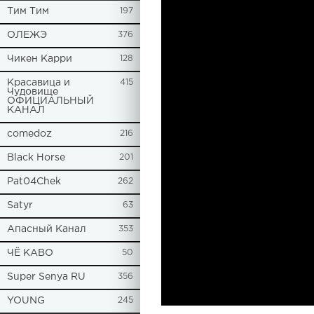
Tим Тим
197
ОЛЕЖЭ
376
Чикен Карри
128
Красавица и
415
Чудовище
ОФИЦИАЛЬНЫЙ
КАНАЛ
comedoz
216
Black Horse
201
Pat04Chek
262
Satyr
63
Апасный Канал
353
ЧЁ КАВО
50
Super Senya RU
356
YOUNG
245