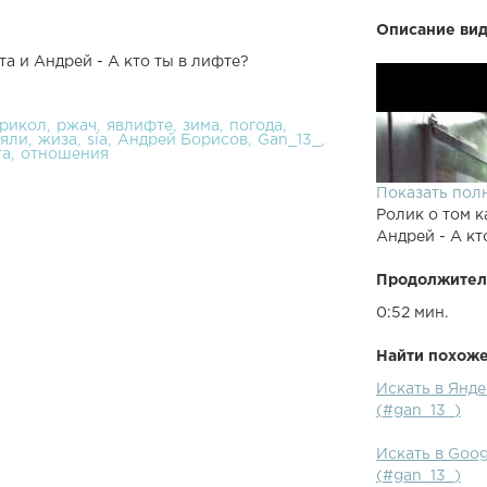
Описание вид
а и Андрей - А кто ты в лифте?
рикол
ржач
явлифте
зима
погода
ряли
жиза
sia
Андрей Борисов
Gan_13_
та
отношения
Показать пол
Ролик о том к
Андрей - А кт
Продолжител
0:52 мин.
Найти похожее
Искать в Янде
(#gan_13_)
Искать в Goog
(#gan_13_)