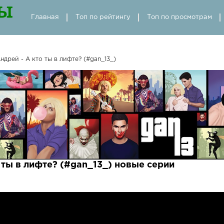
Главная
Топ по рейтингу
Топ по просмотрам
ндрей - А кто ты в лифте? (#gan_13_)
о ты в лифте? (#gan_13_) новые серии