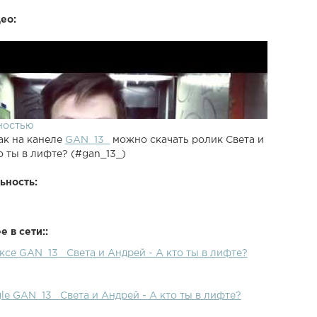
ео:
ностью
ак на канеле
GAN_13_
можно скачать ролик Света и
о ты в лифте? (#gan_13_)
ьность:
 в сети::
ксе GAN_13_ Света и Андрей - А кто ты в лифте?
le GAN_13_ Света и Андрей - А кто ты в лифте?