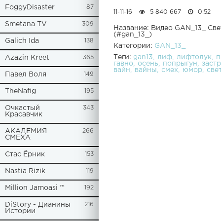
FoggyDisaster
87
11-11-16
5 840 667
0:52
Smetana TV
309
Название: Видео GAN_13_ Свет
(#gan_13_)
Galich Ida
138
Категории:
GAN_13_
Теги:
gan13
лиф
лифтолук
п
Azazin Kreet
365
гавно
осень
попрыгун
заст
вайн
вайны
смех
юмор
све
Павел Воля
149
TheNafig
195
Очкастый
343
Красавчик
АКАДЕМИЯ
266
СМЕХА
Стас Ёрник
153
Nastia Rizik
119
Million Jamoasi ™
192
DiStory - Дианины
216
Истории