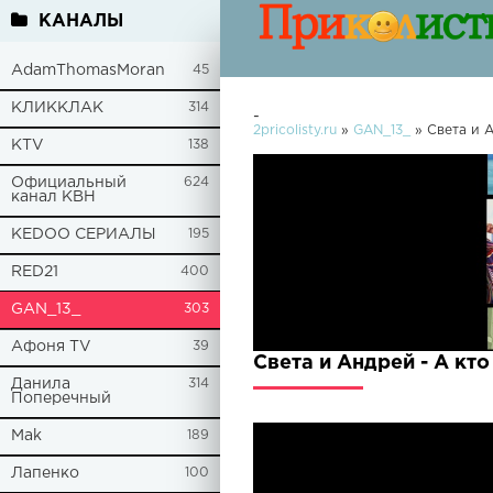
КАНАЛЫ
AdamThomasMoran
45
КЛИККЛАК
314
-
2pricolisty.ru
»
GAN_13_
» Света и А
KTV
138
Официальный
624
канал КВН
KEDOO СЕРИАЛЫ
195
RED21
400
GAN_13_
303
Афоня TV
39
Света и Андрей - А кт
Данила
314
Поперечный
Mak
189
Лапенко
100