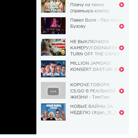
Плачу на техно
(премьера клипа)
Павел Воля - Про Ольгу
Бузову
НЕ ВЫКЛЮЧИЛА
КАМЕРУ/I DIDN&#39;T
TURN OFF THE CAMERA
[Красавица и
MILLION JAMOASI
Чудовище] (Выпуск 110)
KONSERT DASTURI 2019
КОРОЧЕ ГОВОРЯ,
CS:GO В РЕАЛЬНОЙ
ЖИЗНИ - ТимТим.
НОВЫЕ ВАЙНЫ ЗА
НЕДЕЛЮ (#gan_13_)