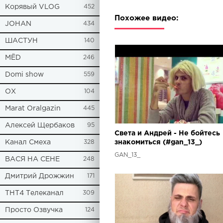
Корявый VLOG
452
Похожее видео:
JOHAN
434
ШАСТУН
140
МЁD
246
Domi show
559
ОХ
104
Marat Oralgazin
445
Алексей Щербаков
95
Света и Андрей - Не бойтесь
Канал Смеха
328
знакомиться (#gan_13_)
GAN_13_
ВАСЯ НА СЕНЕ
248
Дмитрий Дрожжин
171
ТНТ4 Телеканал
309
Просто Озвучка
124