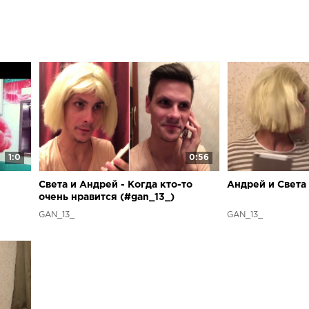
1:0
0:56
Света и Андрей - Когда кто-то
Андрей и Света 
очень нравится (#gan_13_)
GAN_13_
GAN_13_