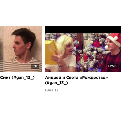
1:0
0:56
Смит (#gan_13_)
Андрей и Света «Рождество»
(#gan_13_)
GAN_13_