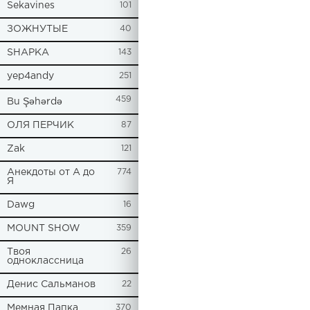
Sekavines
101
ЗОЖНУТЫЕ
40
SHAPKA
143
yep4andy
251
459
Bu Şəhərdə
ОЛЯ ПЕРЧИК
87
Zak
121
Анекдоты от А до
774
Я
Dawg
16
MOUNT SHOW
359
Твоя
26
одноклассница
Денис Сальманов
22
Мемная Папка
370