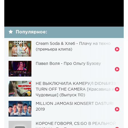
Популярное:
Cream Soda & Хлеб - Плачу на техно
(премьера клипа)
Павел Воля - Про Ольгу Бузову
НЕ ВЫКЛЮЧИЛА КАМЕРУ/I DIDN&#39;T
TURN OFF THE CAMERA [Красавица и
Чудовище] (Выпуск 110)
MILLION JAMOASI KONSERT DASTURI
2019
КОРОЧЕ ГОВОРЯ, CS:GO В РЕАЛЬНОЙ