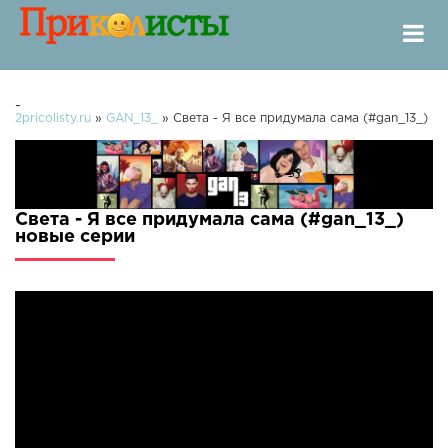
-
2pricolisty.ru
»
GAN_13_
» Света - Я все придумала сама (#gan_13_)
Света - Я все придумала сама (#gan_13_)
новые серии