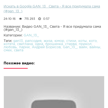
Искать в Google GAN_13_ Света - Я все придумала сама
(#gan_13_)
24-10-16
715 293
0:57
Название: Видео GAN_13_ Света - Я все придумала сама
(#gan_13_)
Категории:
GAN_13_
Теги:
gan13
рапсодия
жиза
юмор
стихи
коты
котэ
котята
светлана
одна
брошенка
стерва
прикол
любовь
парни
Андрей Борисов
Gan_13_
вайн
вайны
смех
света
Похожее видео: