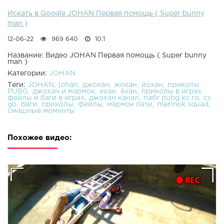
Искать в Google JOHAN Первая помощь ( Super bunny
man )
12-06-22
969 640
10:1
Название: Видео JOHAN Первая помощь ( Super bunny
man )
Категории:
JOHAN
Теги:
JOHAN
johan
джохан
жохан
йохан
приколы
PUBG
джохан и мармок
ехан
ёхан
приколы в играх
фейлы и баги в играх
джохан канал
пабг pubg кс го
cs
go
баги
приколы
фейлы
мармок пати
marmok squad
смешные моменты
Похожее видео: