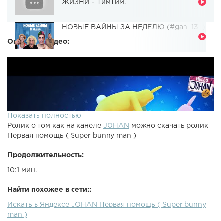
ЖИЗНИ - ТимТим.
НОВЫЕ ВАЙНЫ ЗА НЕДЕЛЮ (#gan_13_)
Описание видео:
Показать полностью
Ролик о том как на канеле
JOHAN
можно скачать ролик
Первая помощь ( Super bunny man )
Продолжительность:
10:1 мин.
Найти похожее в сети::
Искать в Яндексе JOHAN Первая помощь ( Super bunny
man )