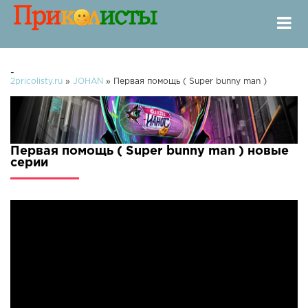
-
2pricolisty.ru
»
JOHAN
» Первая помощь ( Super bunny man )
Первая помощь ( Super bunny man ) новые
серии