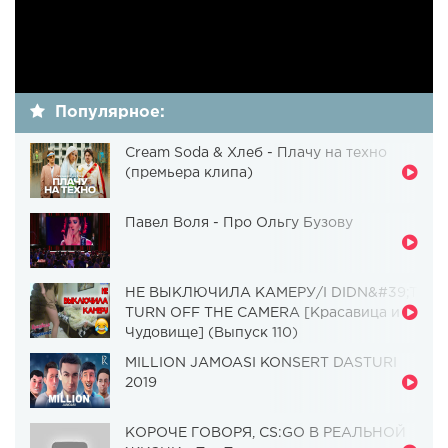
Популярное:
Cream Soda & Хлеб - Плачу на техно
(премьера клипа)
Павел Воля - Про Ольгу Бузову
НЕ ВЫКЛЮЧИЛА КАМЕРУ/I DIDN&#39;T
TURN OFF THE CAMERA [Красавица и
Чудовище] (Выпуск 110)
MILLION JAMOASI KONSERT DASTURI
2019
КОРОЧЕ ГОВОРЯ, CS:GO В РЕАЛЬНОЙ