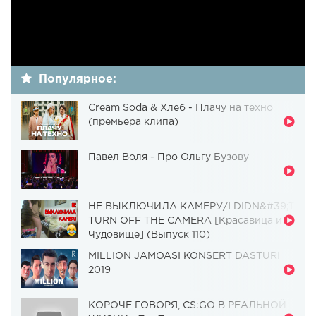
Популярное:
Cream Soda & Хлеб - Плачу на техно
(премьера клипа)
Павел Воля - Про Ольгу Бузову
НЕ ВЫКЛЮЧИЛА КАМЕРУ/I DIDN&#39;T
TURN OFF THE CAMERA [Красавица и
Чудовище] (Выпуск 110)
MILLION JAMOASI KONSERT DASTURI
2019
КОРОЧЕ ГОВОРЯ, CS:GO В РЕАЛЬНОЙ