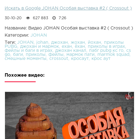
Искать в Google JOHAN Особая выставка #2 ( Crossout )
30-10-20
627 883
7:26
Название: Видео JOHAN Особая выставка #2 ( Crossout )
Категории:
JOHAN
Теги:
JOHAN
johan
джохан
жохан
йохан
приколы
PUBG
джохан и мармок
ехан
ёхан
приколы в играх
фейлы и баги в играх
джохан канал
пабг pubg кс го
cs
go
баги
приколы
фейлы
мармок пати
marmok squad
смешные моменты
crossout
кросаут
крос аут
Похожее видео: