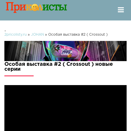
-
2pricolisty.ru
»
JOHAN
» Особая выставка #2 ( Crossout )
Особая выставка #2 ( Crossout ) новые
серии