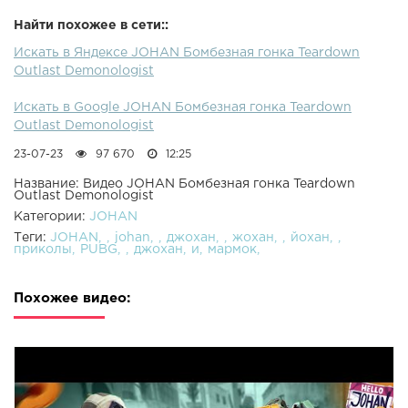
Найти похожее в сети::
Искать в Яндексе JOHAN Бомбезная гонка Teardown
Outlast Demonologist
Искать в Google JOHAN Бомбезная гонка Teardown
Outlast Demonologist
23-07-23
97 670
12:25
Название: Видео JOHAN Бомбезная гонка Teardown
Outlast Demonologist
Категории:
JOHAN
Теги:
JOHAN
johan
джохан
жохан
йохан
приколы
PUBG
джохан
и
мармок
Похожее видео: