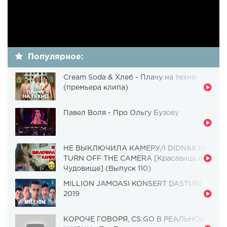
Популярное:
Cream Soda & Хлеб - Плачу на техно
(премьера клипа)
Павел Воля - Про Ольгу Бузову
НЕ ВЫКЛЮЧИЛА КАМЕРУ/I DIDN&#39;T
TURN OFF THE CAMERA [Красавица и
Чудовище] (Выпуск 110)
MILLION JAMOASI KONSERT DASTURI
2019
КОРОЧЕ ГОВОРЯ, CS:GO В РЕАЛЬНОЙ