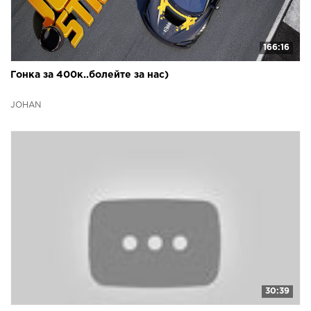
166:16
Гонка за 400к..болейте за нас)
JOHAN
30:39