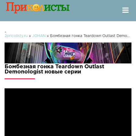
-
2pricolisty.ru
»
JOHAN
» Бомбезная гонка Teardown Outlast Demonologist
Бомбезная гонка Teardown Outlast
Demonologist новые серии