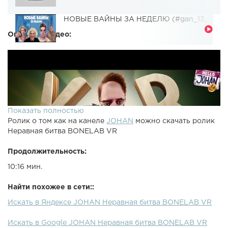
НОВЫЕ ВАЙНЫ ЗА НЕДЕЛЮ (#gan_13_)
Описание видео:
Показать полностью
Ролик о том как на канеле
JOHAN
можно скачать ролик
Неравная битва BONELAB VR
Продолжительность:
10:16 мин.
Найти похожее в сети::
Искать в Яндексе JOHAN Неравная битва BONELAB VR
Искать в Google JOHAN Неравная битва BONELAB VR