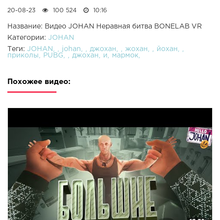
20-08-23
100 524
10:16
Название: Видео JOHAN Неравная битва BONELAB VR
Категории:
JOHAN
Теги:
JOHAN
johan
джохан
жохан
йохан
приколы
PUBG
джохан
и
мармок
Похожее видео: