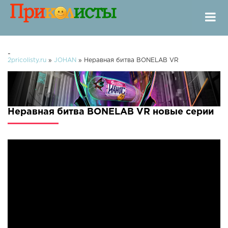
-
2pricolisty.ru
»
JOHAN
» Неравная битва BONELAB VR
Неравная битва BONELAB VR новые серии