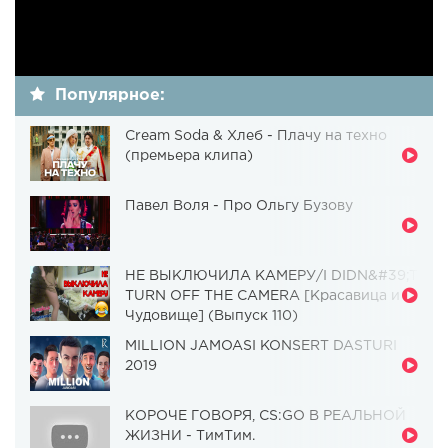
Популярное:
Cream Soda & Хлеб - Плачу на техно
(премьера клипа)
Павел Воля - Про Ольгу Бузову
НЕ ВЫКЛЮЧИЛА КАМЕРУ/I DIDN&#39;T
TURN OFF THE CAMERA [Красавица и
Чудовище] (Выпуск 110)
MILLION JAMOASI KONSERT DASTURI
2019
КОРОЧЕ ГОВОРЯ, CS:GO В РЕАЛЬНОЙ
ЖИЗНИ - ТимТим.