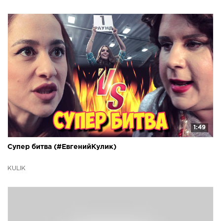
1:49
Супер битва (#ЕвгенийКулик)
KULIK