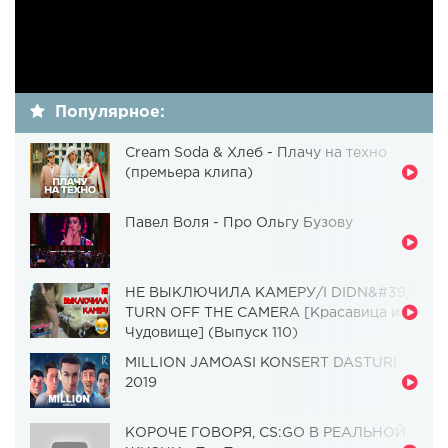
Популярное:
Cream Soda & Хлеб - Плачу на техно
(премьера клипа)
Павел Воля - Про Ольгу Бузову
НЕ ВЫКЛЮЧИЛА КАМЕРУ/I DIDN&#39;T
TURN OFF THE CAMERA [Красавица и
Чудовище] (Выпуск 110)
MILLION JAMOASI KONSERT DASTURI
2019
КОРОЧЕ ГОВОРЯ, CS:GO В РЕАЛЬНОЙ