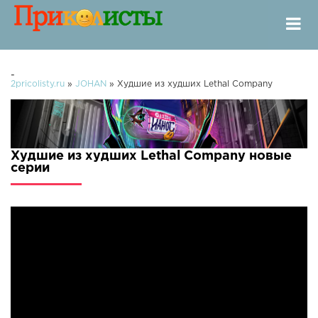
-
2pricolisty.ru
»
JOHAN
» Худшие из худших Lethal Company
Худшие из худших Lethal Company новые
серии