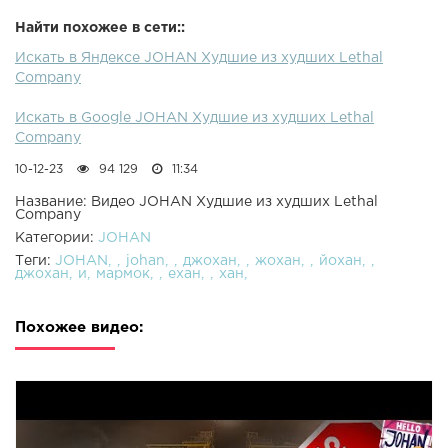
Найти похожее в сети::
Искать в Яндексе JOHAN Худшие из худших Lethal
Company
Искать в Google JOHAN Худшие из худших Lethal
Company
10-12-23
94 129
11:34
Название: Видео JOHAN Худшие из худших Lethal
Company
Категории:
JOHAN
Теги:
JOHAN
johan
джохан
жохан
йохан
джохан
и
мармок
ехан
хан
Похожее видео: