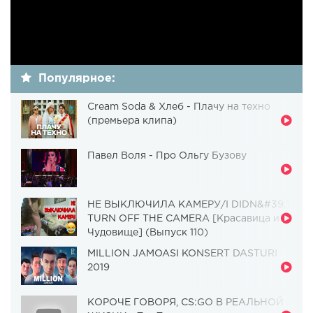
Популярное:
Cream Soda & Хлеб - Плачу на техно
(премьера клипа)
Павел Воля - Про Ольгу Бузову
НЕ ВЫКЛЮЧИЛА КАМЕРУ/I DIDN&#39;T
TURN OFF THE CAMERA [Красавица и
Чудовище] (Выпуск 110)
MILLION JAMOASI KONSERT DASTURI
2019
КОРОЧЕ ГОВОРЯ, CS:GO В РЕАЛЬНОЙ