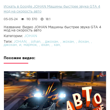
Искать в Google JOHAN Машины быстрее звука GTA 4
мод на скорость авто
05-05-24
110 370
18:1
Название: Видео JOHAN Машины быстрее звука GTA 4
мод на скорость авто
Категории:
JOHAN
Теги:
JOHAN
johan
джохан
жохан
йохан
джохан
и
мармок
ехан
хан
Похожее видео: