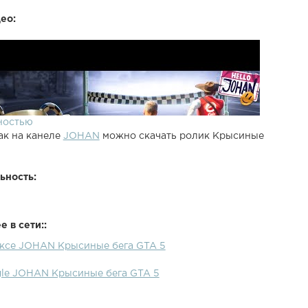
ео:
ностью
ак на канеле
JOHAN
можно скачать ролик Крысиные
ьность:
 в сети::
ексе JOHAN Крысиные бега GTA 5
gle JOHAN Крысиные бега GTA 5