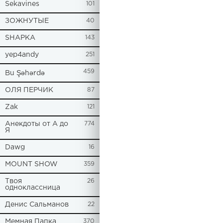
Sekavines
101
ЗОЖНУТЫЕ
40
SHAPKA
143
yep4andy
251
459
Bu Şəhərdə
ОЛЯ ПЕРЧИК
87
Zak
121
Анекдоты от А до
774
Я
Dawg
16
MOUNT SHOW
359
Твоя
26
одноклассница
Денис Сальманов
22
Мемная Папка
370