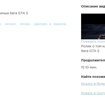
Описание вид
иные бега GTA 5
н
жохан
йохан
джохан
и
мармок
Показать пол
Ролик о том к
бега GTA 5
Продолжител
15:10 мин.
Найти похожее
Искать в Янд
Искать в Goo