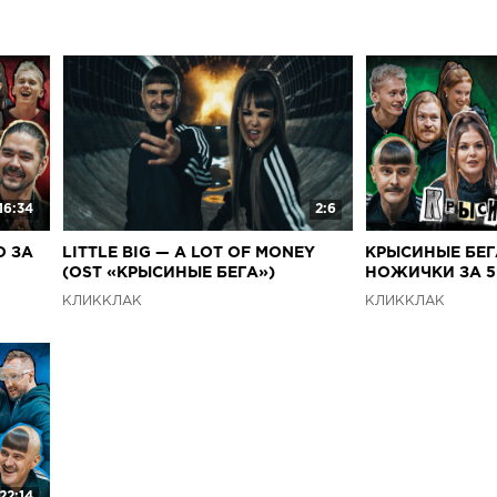
16:34
2:6
О ЗА
LITTLE BIG — A LOT OF MONEY
КРЫСИНЫЕ БЕГА
(OST «КРЫСИНЫЕ БЕГА»)
НОЖИЧКИ ЗА 
КЛИККЛАК
КЛИККЛАК
22:14