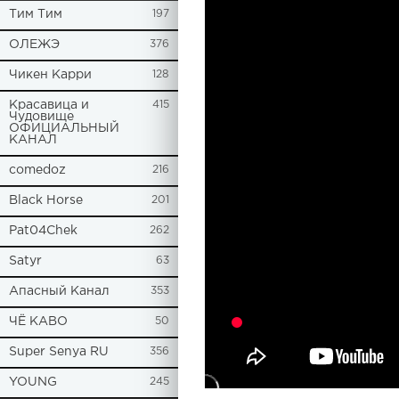
Tим Тим
197
ОЛЕЖЭ
376
Чикен Карри
128
Красавица и
415
Чудовище
ОФИЦИАЛЬНЫЙ
КАНАЛ
comedoz
216
Black Horse
201
Pat04Chek
262
Satyr
63
Апасный Канал
353
ЧЁ КАВО
50
Super Senya RU
356
YOUNG
245