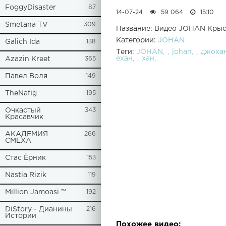
FoggyDisaster
87
14-07-24
59 064
15:10
Smetana TV
309
Название: Видео JOHAN Крыс
Категории:
JOHAN
Galich Ida
138
Теги:
JOHAN
johan
джоха
ехан
хан
Azazin Kreet
365
Павел Воля
149
TheNafig
195
Очкастый
343
Красавчик
АКАДЕМИЯ
266
СМЕХА
Стас Ёрник
153
Nastia Rizik
119
Million Jamoasi ™
192
DiStory - Дианины
216
Истории
Похожее видео: