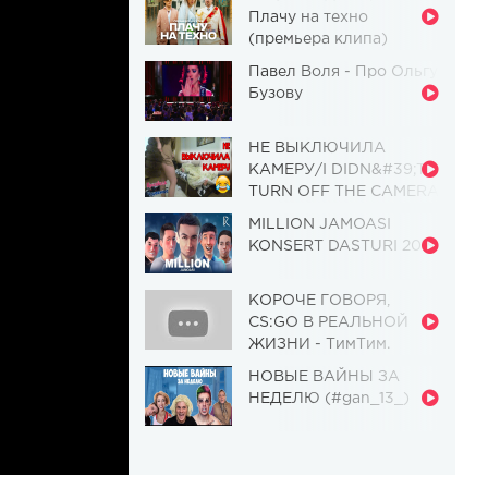
Плачу на техно
(премьера клипа)
Павел Воля - Про Ольгу
Бузову
НЕ ВЫКЛЮЧИЛА
КАМЕРУ/I DIDN&#39;T
TURN OFF THE CAMERA
[Красавица и
MILLION JAMOASI
Чудовище] (Выпуск 110)
KONSERT DASTURI 2019
КОРОЧЕ ГОВОРЯ,
CS:GO В РЕАЛЬНОЙ
ЖИЗНИ - ТимТим.
НОВЫЕ ВАЙНЫ ЗА
НЕДЕЛЮ (#gan_13_)