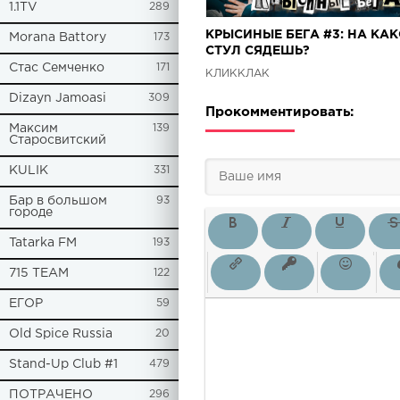
1.1TV
289
КРЫСИНЫЕ БЕГА #3: НА КА
Morana Battory
173
СТУЛ СЯДЕШЬ?
Стас Семченко
171
КЛИККЛАК
Dizayn Jamoasi
309
Прокомментировать:
Максим
139
Старосвитский
KULIK
331
Бар в большом
93
городе
Tatarka FM
193
715 TEAM
122
ЕГОР
59
Old Spice Russia
20
Stand-Up Club #1
479
ПОТРАЧЕНО
296