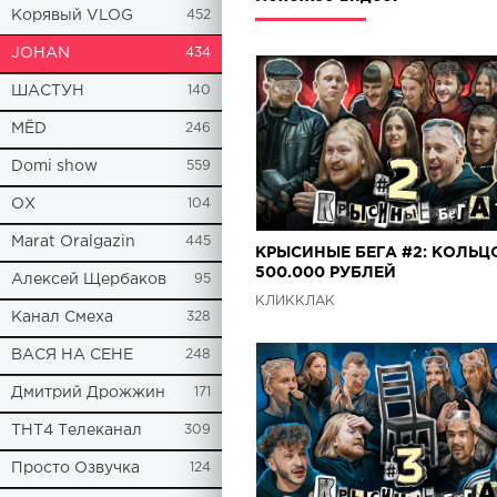
Корявый VLOG
452
JOHAN
434
ШАСТУН
140
МЁD
246
Domi show
559
ОХ
104
Marat Oralgazin
445
КРЫСИНЫЕ БЕГА #2: КОЛЬЦ
500.000 РУБЛЕЙ
Алексей Щербаков
95
КЛИККЛАК
Канал Смеха
328
ВАСЯ НА СЕНЕ
248
Дмитрий Дрожжин
171
ТНТ4 Телеканал
309
Просто Озвучка
124