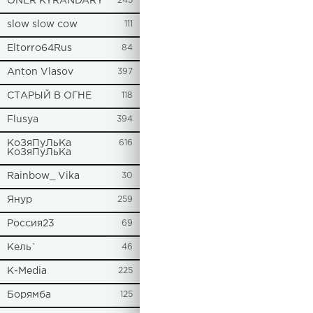
ONER KYRANDARY
245
slow slow cow
111
Eltorro64Rus
84
Anton Vlasov
397
СТАРЫЙ В ОГНЕ
118
Flusya
394
КоЗяПуЛьКа
616
КоЗяПуЛьКа
Rainbow_ Vika
30
Янур
259
Россия23
69
Кель`
46
К-Media
225
Борямба
125