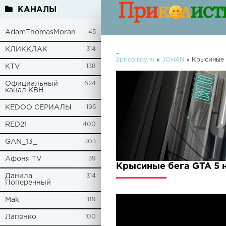
КАНАЛЫ
AdamThomasMoran
45
КЛИККЛАК
314
-
2pricolisty.ru
»
JOHAN
» Крысиные 
KTV
138
Официальный
624
канал КВН
KEDOO СЕРИАЛЫ
195
RED21
400
GAN_13_
303
Афоня TV
39
Крысиные бега GTA 5 
Данила
314
Поперечный
Mak
189
Лапенко
100