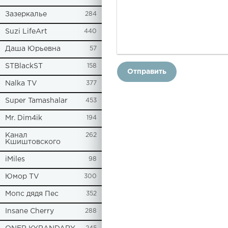
Зазеркалье
284
Suzi LifeArt
440
Даша Юрьевна
57
STBlackST
158
Отправить
Nalka TV
377
Super Tamashalar
453
Mr. Dim4ik
194
Канал
262
Кшиштовского
iMiles
98
Юмор TV
300
Мопс дядя Пес
352
Insane Cherry
288