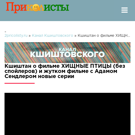
-
2pricolisty.ru
»
Канал Кшиштовского
» Кшиштан о фильме ХИЩНЫЕ ПТИЦЫ (без спойлеров) и жутком фильме с Адамом Сендлером
Кшиштан о фильме ХИЩНЫЕ ПТИЦЫ (без
спойлеров) и жутком фильме с Адамом
Сендлером новые серии