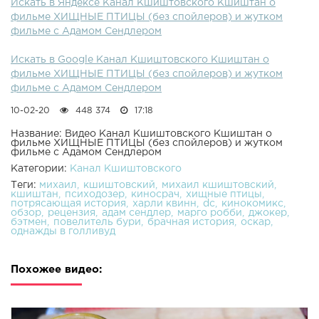
Искать в Яндексе Канал Кшиштовского Кшиштан о
фильме ХИЩНЫЕ ПТИЦЫ (без спойлеров) и жутком
фильме с Адамом Сендлером
Искать в Google Канал Кшиштовского Кшиштан о
фильме ХИЩНЫЕ ПТИЦЫ (без спойлеров) и жутком
фильме с Адамом Сендлером
10-02-20
448 374
17:18
Название: Видео Канал Кшиштовского Кшиштан о
фильме ХИЩНЫЕ ПТИЦЫ (без спойлеров) и жутком
фильме с Адамом Сендлером
Категории:
Канал Кшиштовского
Теги:
михаил
кшиштовский
михаил кшиштовский
кшиштан
психодозер
киносрач
хищные птицы
потрясающая история
харли квинн
dc
кинокомикс
обзор
рецензия
адам сендлер
марго робби
джокер
бэтмен
повелитель бури
брачная история
оскар
однажды в голливуд
Похожее видео: