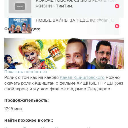
КОРОЧЕ ГОВОРЯ, CS:GO В РЕАЛЬНОЙ
ЖИЗНИ - ТимТим.
НОВЫЕ ВАЙНЫ ЗА НЕДЕЛЮ (#gan_13_)
Описание видео:
Показать полностью
Ролик о том как на канеле
Канал Кшиштовского
можно
скачать ролик Кшиштан о фильме ХИЩНЫЕ ПТИЦЫ (без
спойлеров) и жутком фильме с Адамом Сендлером
Продолжительность:
17:18 мин.
Найти похожее в сети::