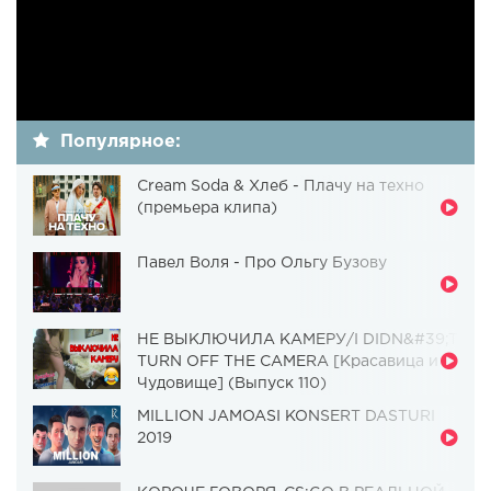
Популярное:
Cream Soda & Хлеб - Плачу на техно
(премьера клипа)
Павел Воля - Про Ольгу Бузову
НЕ ВЫКЛЮЧИЛА КАМЕРУ/I DIDN&#39;T
TURN OFF THE CAMERA [Красавица и
Чудовище] (Выпуск 110)
MILLION JAMOASI KONSERT DASTURI
2019