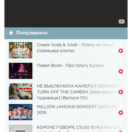
Популярное:
Cream Soda & Хлеб - Плачу на техно
(премьера клипа)
Павел Воля - Про Ольгу Бузову
НЕ ВЫКЛЮЧИЛА КАМЕРУ/I DIDN&#39;T
TURN OFF THE CAMERA [Красавица и
Чудовище] (Выпуск 110)
MILLION JAMOASI KONSERT DASTURI
2019
КОРОЧЕ ГОВОРЯ, CS:GO В РЕАЛЬНОЙ