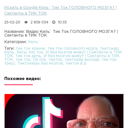
Искать в Google Кель` Тик Ток ГОЛОВНОГО МОЗГА? |
Сектанты в ТИК ТОК
25-02-20
2 859 054
10:33
Название: Видео Кель` Тик Ток ГОЛОВНОГО МОЗГА? |
Сектанты в ТИК ТОК
Категории:
Кель`
Теги:
тик ток кринж
тик ток головного мозга
тиктокер
Кель
бесы тик ток
И без мозгов живут | Сектанты и ТИК
ТОК
тик ток дичь
И без мозгов живут | Сектанты в ТИК
ТОК
тик ток
tik tok
тикток
тиктокер володя
тик ток
треш
Тиктокеры без мозгов
тикток в р
Похожее видео: