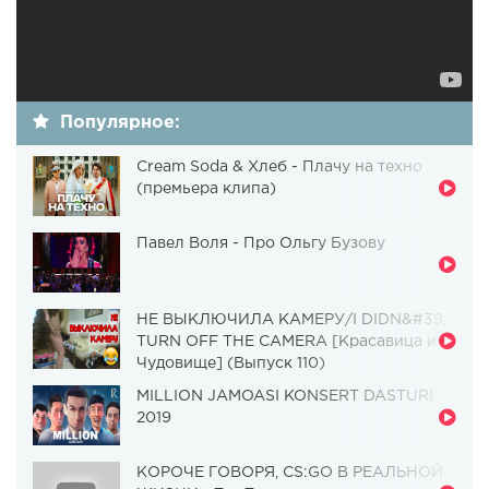
Популярное:
Cream Soda & Хлеб - Плачу на техно
(премьера клипа)
Павел Воля - Про Ольгу Бузову
НЕ ВЫКЛЮЧИЛА КАМЕРУ/I DIDN&#39;T
TURN OFF THE CAMERA [Красавица и
Чудовище] (Выпуск 110)
MILLION JAMOASI KONSERT DASTURI
2019
КОРОЧЕ ГОВОРЯ, CS:GO В РЕАЛЬНОЙ