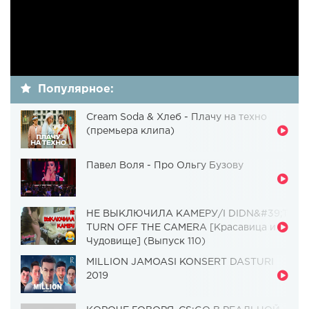
Популярное:
Cream Soda & Хлеб - Плачу на техно
(премьера клипа)
Павел Воля - Про Ольгу Бузову
НЕ ВЫКЛЮЧИЛА КАМЕРУ/I DIDN&#39;T
TURN OFF THE CAMERA [Красавица и
Чудовище] (Выпуск 110)
MILLION JAMOASI KONSERT DASTURI
2019