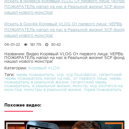
Искать в Яндексе Корявый VLOG От первого лица: ЧЕРВЬ
ПОЖИРАТЕЛЬ напал на нас в Реальной жизни! SCP фонд
нашел нового монстра!
Искать в Google Корявый VLOG От первого лица: ЧЕРВЬ
ПОЖИРАТЕЛЬ напал на нас в Реальной жизни! SCP фонд
нашел нового монстра!
06-01-22
181 715
30:42
Название: Видео Корявый VLOG От первого лица: ЧЕРВЬ
ПОЖИРАТЕЛЬ напал на нас в Реальной жизни! SCP фонд
нашел нового монстра!
Категории:
Корявый VLOG
Теги:
червь пожиратель
scp
scp foundation
гигантский
червь пожиратель напал на нас
от первого лица
червь
пожиратель в реальной жизни
гигантский червь
пожиратель
в реальной жизни
монстр
scp охотятся на
монстра
монстры в реальной жизни
горка пожиратель
Похожее видео: