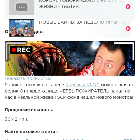
КОРОЧЕ ГОВОРЯ, CS:GO В РЕАЛЬНОЙ
ЖИЗНИ - ТимТим.
НОВЫЕ ВАЙНЫ ЗА НЕДЕЛЮ (#gan_13_)
Описание видео:
Показать полностью
Ролик о том как на канеле
Корявый VLOG
можно скачать
ролик От первого лица: ЧЕРВЬ ПОЖИРАТЕЛЬ напал на
нас в Реальной жизни! SCP фонд нашел нового монстра!
Продолжительность:
30:42 мин.
Найти похожее в сети::