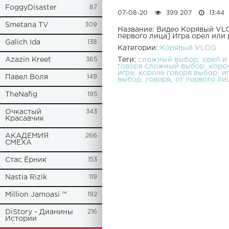
FoggyDisaster
87
07-08-20
399 207
13:44
Smetana TV
309
Название: Видео Корявый VL
первого лица] Игра орел или
Galich Ida
138
Категории:
Корявый VLOG
Теги:
сложный выбор
орел и
Azazin Kreet
365
говоря сложный выбор
коро
игра
короче говоря выбор
и
Павел Воля
149
выбор
говоря
от первого ли
TheNafig
195
Очкастый
343
Красавчик
АКАДЕМИЯ
266
СМЕХА
Стас Ёрник
153
Nastia Rizik
119
Million Jamoasi ™
192
DiStory - Дианины
216
Истории