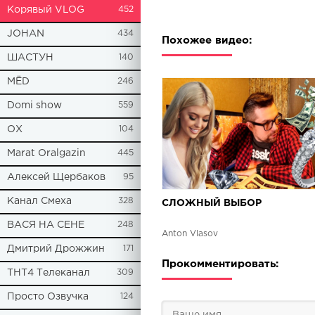
Корявый VLOG
452
JOHAN
434
Похожее видео:
ШАСТУН
140
МЁD
246
Domi show
559
ОХ
104
Marat Oralgazin
445
Алексей Щербаков
95
Канал Смеха
328
СЛОЖНЫЙ ВЫБОР
ВАСЯ НА СЕНЕ
248
Anton Vlasov
Дмитрий Дрожжин
171
Прокомментировать:
ТНТ4 Телеканал
309
Просто Озвучка
124