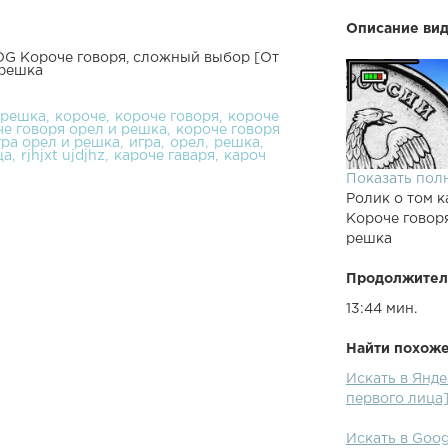
Описание вид
OG Короче говоря, сложный выбор [От
 решка
 решка
короче
короче говоря
короче
че говоря орел и решка
короче говоря
гра орел и решка
игра
орел
решка
ца
rjhjxt ujdjhz
кароче гаваря
кароч
Показать пол
Ролик о том к
Короче говор
решка
Продолжител
13:44 мин.
Найти похожее
Искать в Янд
первого лица
Искать в Goo