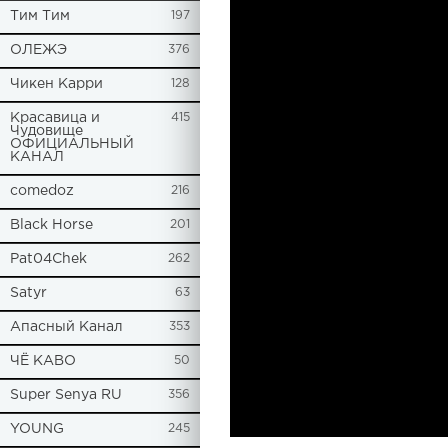
Tим Тим
197
ОЛЕЖЭ
376
Чикен Карри
128
Красавица и
415
Чудовище
ОФИЦИАЛЬНЫЙ
КАНАЛ
comedoz
216
Black Horse
201
Pat04Chek
262
Satyr
63
Апасный Канал
353
ЧЁ КАВО
50
Super Senya RU
356
YOUNG
245