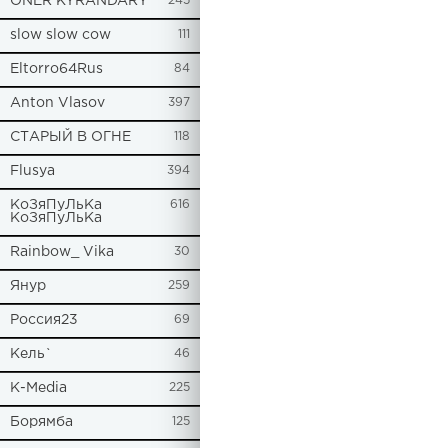
ONER KYRANDARY
245
slow slow cow
111
Eltorro64Rus
84
Anton Vlasov
397
СТАРЫЙ В ОГНЕ
118
Flusya
394
КоЗяПуЛьКа
616
КоЗяПуЛьКа
Rainbow_ Vika
30
Янур
259
Россия23
69
Кель`
46
К-Media
225
Борямба
125