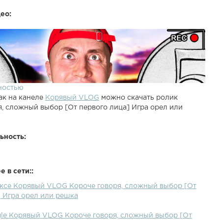
ео:
ностью
ак на канеле
Корявый VLOG
можно скачать ролик
я, сложный выбор [От первого лица] Игра орел или
ьность:
 в сети::
ексе Корявый VLOG Короче говоря, сложный выбор [От
] Игра орел или решка
gle Корявый VLOG Короче говоря, сложный выбор [От