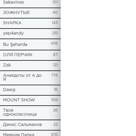
Sekavines
101
ЗОЖНУТЫЕ
40
SHAPKA
143
yep4andy
251
459
Bu Şəhərdə
ОЛЯ ПЕРЧИК
87
Zak
121
Анекдоты от А до
774
Я
Dawg
16
MOUNT SHOW
359
Твоя
26
одноклассница
Денис Сальманов
22
Мемная Папка
370