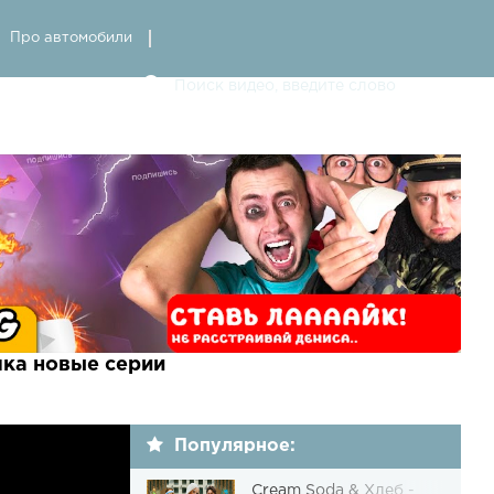
Про автомобили
шка новые серии
Популярное:
Cream Soda & Хлеб -