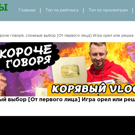
Главная
Топ по рейтингу
Топ по просмотрам
роче говоря, сложный выбор [От первого лица] Игра орел или решка
ый выбор [От первого лица] Игра орел или ре