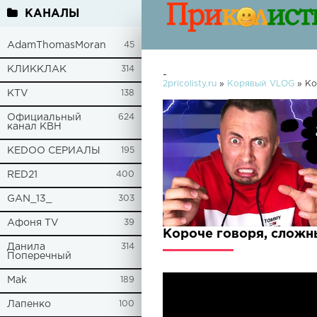
КАНАЛЫ
AdamThomasMoran
45
КЛИККЛАК
314
-
2pricolisty.ru
»
Корявый VLOG
» Ко
KTV
138
Официальный
624
канал КВН
KEDOO СЕРИАЛЫ
195
RED21
400
GAN_13_
303
Афоня TV
39
Короче говоря, сложн
Данила
314
Поперечный
Mak
189
Лапенко
100