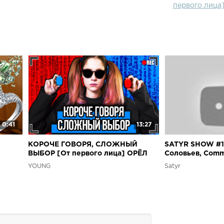
первого лица
0:41
13:27
КОРОЧЕ ГОВОРЯ, СЛОЖНЫЙ
SATYR SHOW #1:
ВЫБОР [От первого лица] ОРЁЛ
Соловьев, Comm
ИЛИ РЕШКА?
Решка
YOUNG
Satyr