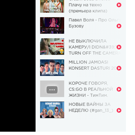
Плачу на техно
(премьера клипа)
Павел Воля - Про Ольгу
Бузову
НЕ ВЫКЛЮЧИЛА
КАМЕРУ/I DIDN&#39;T
TURN OFF THE CAMERA
[Красавица и
MILLION JAMOASI
Чудовище] (Выпуск 110)
KONSERT DASTURI 2019
КОРОЧЕ ГОВОРЯ,
CS:GO В РЕАЛЬНОЙ
ЖИЗНИ - ТимТим.
НОВЫЕ ВАЙНЫ ЗА
НЕДЕЛЮ (#gan_13_)