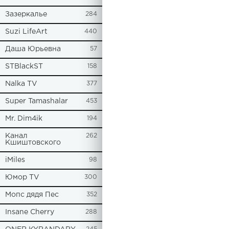
Зазеркалье
284
Suzi LifeArt
440
Даша Юрьевна
57
STBlackST
158
Nalka TV
377
Super Tamashalar
453
Mr. Dim4ik
194
Канал
262
Кшиштовского
iMiles
98
Юмор TV
300
Мопс дядя Пес
352
Insane Cherry
288