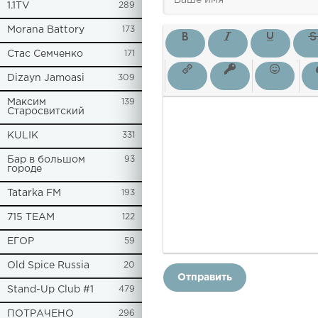
1.1TV
289
Morana Battory
173
Стас Семченко
171
Dizayn Jamoasi
309
Максим
139
Старосвитский
KULIK
331
Бар в большом
93
городе
Tatarka FM
193
715 TEAM
122
ЕГОР
59
Old Spice Russia
20
Отправить
Stand-Up Club #1
479
ПОТРАЧЕНО
296