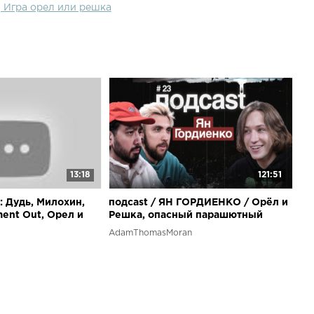
] Игра орел или решка
13:18
121:51
 Дудь, Милохин,
подcast / ЯН ГОРДИЕНКО / Орёл и
ent Out, Орел и
Решка, опасный парашютный
спорт, свой самолёт, Fortnite, читы
AdamThomasMoran
и ЗОЖ