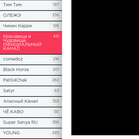
Tим Тим
197
ОЛЕЖЭ
376
Чикен Карри
128
Красавица и
415
Чудовище
ОФИЦИАЛЬНЫЙ
КАНАЛ
comedoz
216
Black Horse
201
Pat04Chek
262
Satyr
63
Апасный Канал
353
ЧЁ КАВО
50
Super Senya RU
356
YOUNG
245