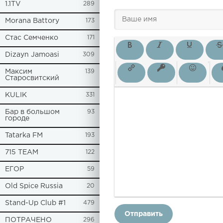
1.1TV
289
Morana Battory
173
Стас Семченко
171
Dizayn Jamoasi
309
Максим
139
Старосвитский
KULIK
331
Бар в большом
93
городе
Tatarka FM
193
715 TEAM
122
ЕГОР
59
Old Spice Russia
20
Stand-Up Club #1
479
Отправить
ПОТРАЧЕНО
296