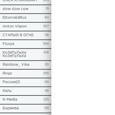
ONER KYRANDARY
245
slow slow cow
111
Eltorro64Rus
84
Anton Vlasov
397
СТАРЫЙ В ОГНЕ
118
Flusya
394
КоЗяПуЛьКа
616
КоЗяПуЛьКа
Rainbow_ Vika
30
Янур
259
Россия23
69
Кель`
46
К-Media
225
Борямба
125