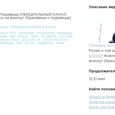
Описание вид
а и Чудовище ОФИЦИАЛЬНЫЙ КАНАЛ
ь на вписку! [Красавица и Чудовище]
довище ОФИЦИАЛЬНЫЙ КАНАЛ
акти ictv
зачетная отборочка
игровые
ушек
квн обзор
твич
тв центр
россия
ойное тело
россия 24
охота на утку
удовище
кич
путин
рецепты
прик
Показать пол
Ролик о том к
КАНАЛ
можно
вписку! [Краса
Продолжител
12:31 мин.
Найти похожее
Искать в Ян
Подруга неож
Burst into the 