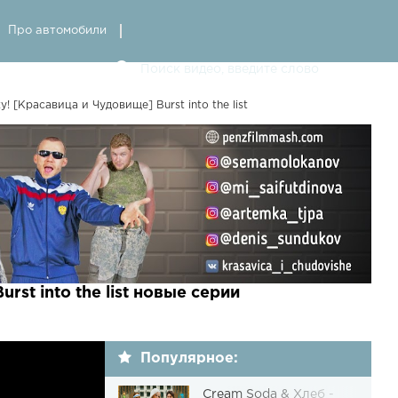
Про автомобили
 [Красавица и Чудовище] Burst into the list
st into the list новые серии
Популярное:
Cream Soda & Хлеб -