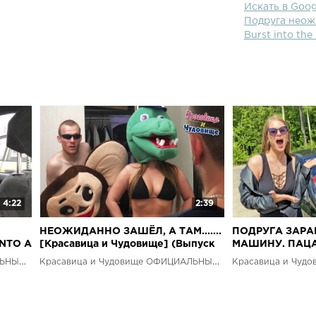
Искать в Go
Подруга неож
Burst into the 
4:22
2:39
НЕОЖИДАННО ЗАШЁЛ, А ТАМ.......
ПОДРУГА ЗАРА
NTO A
[Красавица и Чудовище] (Выпуск
МАШИНУ. ПАЦА
]
191)
РЕАКЦИЯ НА 
Красавица и Чудовище ОФИЦИАЛЬНЫЙ КАНАЛ
Красавица и Чудовище ОФИЦИАЛЬНЫЙ КАНАЛ
[Красавица и Ч