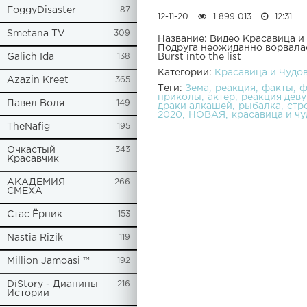
FoggyDisaster
87
12-11-20
1 899 013
12:31
Smetana TV
309
Название: Видео Красавиц
Подруга неожиданно ворвалас
Galich Ida
138
Burst into the list
Категории:
Красавица и Чу
Azazin Kreet
365
Теги:
Зема
реакция
факты
ф
приколы
актер
реакция дев
Павел Воля
149
драки алкашей
рыбалка
стр
2020
НОВАЯ
красавица и ч
TheNafig
195
Очкастый
343
Красавчик
АКАДЕМИЯ
266
СМЕХА
Стас Ёрник
153
Nastia Rizik
119
Million Jamoasi ™
192
DiStory - Дианины
216
Истории