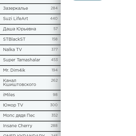
Зазеркалье
284
Suzi LifeArt
440
Даша Юрьевна
57
STBlackST
158
Nalka TV
377
Super Tamashalar
453
Mr. Dim4ik
194
Канал
262
Кшиштовского
iMiles
98
Юмор TV
300
Мопс дядя Пес
352
Insane Cherry
288