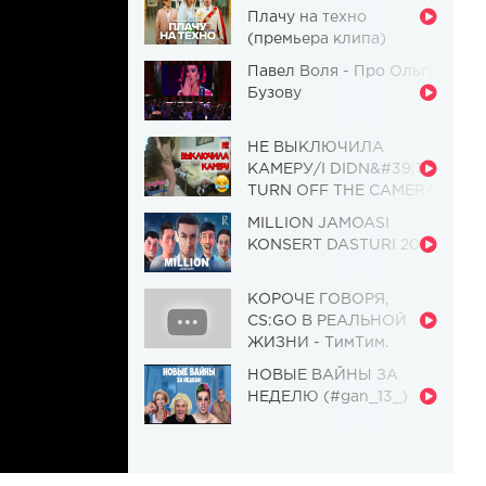
Плачу на техно
(премьера клипа)
Павел Воля - Про Ольгу
Бузову
НЕ ВЫКЛЮЧИЛА
КАМЕРУ/I DIDN&#39;T
TURN OFF THE CAMERA
[Красавица и
MILLION JAMOASI
Чудовище] (Выпуск 110)
KONSERT DASTURI 2019
КОРОЧЕ ГОВОРЯ,
CS:GO В РЕАЛЬНОЙ
ЖИЗНИ - ТимТим.
НОВЫЕ ВАЙНЫ ЗА
НЕДЕЛЮ (#gan_13_)