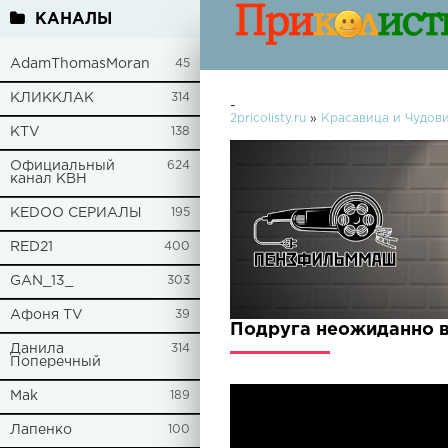
КАНАЛЫ
AdamThomasMoran
45
КЛИККЛАК
314
-
2pricolisty.ru
»
Красавица и Чуд
KTV
138
Официальный
624
канал КВН
KEDOO СЕРИАЛЫ
195
RED21
400
GAN_13_
303
Афоня TV
39
Подруга неожиданно во
Данила
314
Поперечный
Mak
189
Лапенко
100