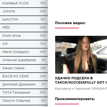
Корявый VLOG
452
JOHAN
434
ШАСТУН
140
Похожее видео:
МЁD
246
Domi show
559
ОХ
104
Marat Oralgazin
445
Алексей Щербаков
95
Канал Смеха
328
ВАСЯ НА СЕНЕ
248
УДАЧНО ПОДСЕЛА В
ТАКСИ/SUCCESSFULLY GOT I
Дмитрий Дрожжин
171
TAXI [Красавица и Чудовище
(Выпуск 186)
ТНТ4 Телеканал
309
Прокомментировать:
Просто Озвучка
124