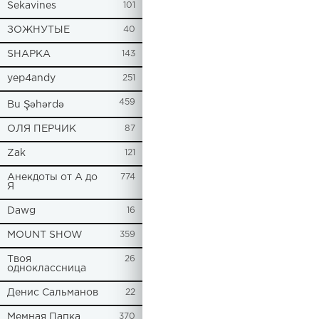
Sekavines
101
ЗОЖНУТЫЕ
40
SHAPKA
143
yep4andy
251
459
Bu Şəhərdə
ОЛЯ ПЕРЧИК
87
Zak
121
Анекдоты от А до
774
Я
Dawg
16
MOUNT SHOW
359
Твоя
26
одноклассница
Денис Сальманов
22
Мемная Папка
370